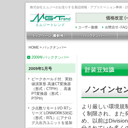
株式会社エムジーがお送りする製品情報・アプリケーション事例・計装豆
エムジートレンド
HOME
>
バックナンバー
2009年バックナンバー
2009年1月号
ピークホールド付、実効
値演算形 高速CT変換器
ノンインセ
（形式：CTPH）、高速
PT変換器（形式：
PTPH）
より厳しい環境規
少点数リモートI/O R7シ
く制限され、また
リーズ LONWORKS対応
（形式：R7L）にアナロ
め、以前はDivis
グ入出力ユニットを追加
分されていた多くの場所