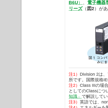
B6U
）
、
電子機器
リーズ
（
図2
）があ
注1）
Division
所です。国際規格IEC 
注2）
Class II
としてのClassにつ
知識」
で解説してい
注3）
英語では、noni
注4）
エネルギーを