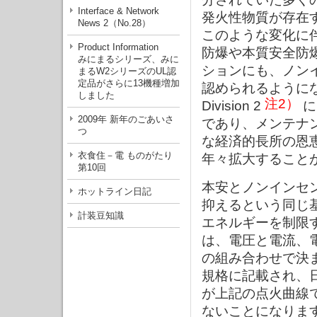
Interface & Network
発火性物質が存在
News 2（No.28）
このような変化に伴っ
Product Information
防爆や本質安全防
みにまるシリーズ、みに
ションにも、ノン
まるW2シリーズのUL認
定品がさらに13機種増加
認められるように
しました
注2）
Division 2
に
2009年 新年のごあいさ
であり、メンテナ
つ
な経済的長所の恩
衣食住－電 ものがたり
年々拡大すること
第10回
本安とノンインセ
ホットライン日記
抑えるという同じ
計装豆知識
エネルギーを制限
は、電圧と電流、
の組み合わせで決
規格に記載され、
が上記の点火曲線
ないことになりま