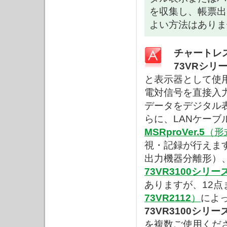
を収集し、帳票出
よい方法はありま
チャートレス
73VRシリ
と表示器として使
電対信号を直接入力で
データをデジタル
らに、LANケーブ
MSRproVer.5
（形
視・記録が行えま
出力機器分離形）
73VR3100シリー
ありますが、12
73VR2112
）
によ
73VR3100シリー
を複数ご使用くだ