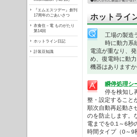
『エムエスツデー』創刊
ホットライン
17周年のごあいさつ
衣食住－電 ものがたり
第14回
工場の製造
ホットライン日記
時に動力系
電流が重なり、発
計装豆知識
め、復電時に動力
機器はありますか
瞬停処理シ
停を検知し
整・設定すること
順次自動再起動さ
のを防止します。
電までを0.1～6
時間タイプ（0～9