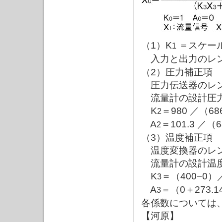
（1）K
＝スケー
1
入力と出力のレン
（2）圧力補正項
圧力伝送器のレンジ
流量計の設計圧力：
K
＝980 ／（68
2
A
＝101.3 ／（
2
（3）温度補正項
温度変換器のレン
流量計の設計温度
K
＝（400−0）／
3
A
＝（0＋273.1
3
各係数については
【河原】