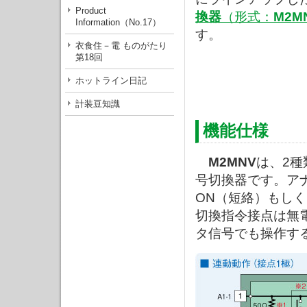
Product
換器
（形式：
M2M
Information（No.17）
す。
衣食住－電 ものがたり
第18回
ホットライン日記
計装豆知識
機能仕様
M2MNV
は、2種
号切換器です。ア
ON（短絡）もし
切換指令接点は無
タ信号でも操作す