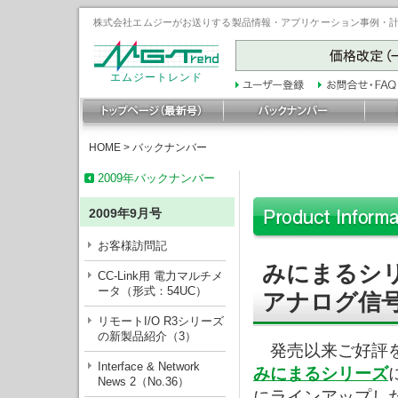
株式会社エムジーがお送りする製品情報・アプリケーション事例・計装豆
エムジートレンド
HOME
>
バックナンバー
2009年バックナンバー
2009年9月号
お客様訪問記
みにまるシ
CC-Link用 電力マルチメ
ータ（形式：54UC）
アナログ信号
リモートI/O R3シリーズ
の新製品紹介（3）
発売以来ご好評を
Interface & Network
みにまるシリーズ
News 2（No.36）
にラインアップし