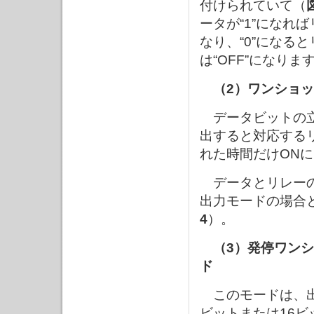
付けられていて（
ータが“1”になれば
なり、“0”になる
は“OFF”になりま
（2）ワンショ
データビットの立
出すると対応する
れた時間だけON
データとリレーの
出力モードの場合
4
）。
（3）発停ワン
ド
このモードは、出
ビットまたは16ビ