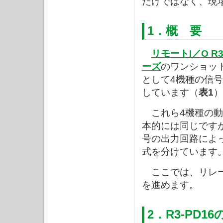
だけではなく、現
1．概 要
リモートI／O R
ーズ
のワンショッ
として4機種の信
しています（
表1
）
これら4機種の動
本的には同じです
号の出力回路によ
式を分けています
ここでは、リレー
を進めます。
2．R3-PD1