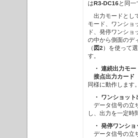
は
R3-DC16
と同一
出力モードとして
モード、ワンショ
ド、発停ワンショ
の中から側面のデ
（
図2
）を使って選
す。
・ 連続出力モー
接点出力カード
同様に動作します
・ ワンショット
データ信号の立ち
し、出力を一定時
・ 発停ワンショ
データ信号の立ち