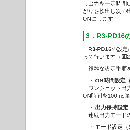
し出力を一定時間
がりを検出し次の
ONにします。
3．R3-PD1
R3-PD16
の設定
って行います（
図2
複雑な設定手順を
・ ON時間設定
ワンショット出力
ON時間を100m
・ 出力保持設定（
連続出力モードの
・ モード設定（S