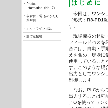
は じ め に
Product
Information（No.17）
今回は、
ワンシ
衣食住－電 ものがたり
（形式：
R3-PD16
第18回
す。
ホットライン日記
現場機器の起動・
計装豆知識
フィールドバスを
合には、自動・手
えを含め、現場に
使用していること
す。このような場合
出力としてワンシ
制御します。
なお、PLCから
出力することは可
／Oを使ってワン