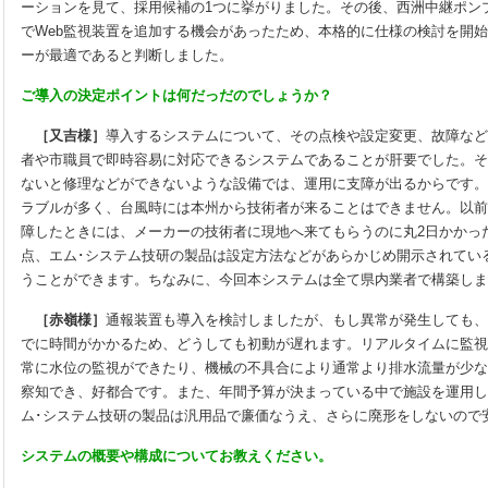
ーションを見て、採用候補の1つに挙がりました。その後、西洲中継ポン
でWeb監視装置を追加する機会があったため、本格的に仕様の検討を開始
ーが最適であると判断しました。
ご導入の決定ポイントは何だっだのでしょうか？
［又吉様］
導入するシステムについて、その点検や設定変更、故障など
者や市職員で即時容易に対応できるシステムであることが肝要でした。そ
ないと修理などができないような設備では、運用に支障が出るからです。
ラブルが多く、台風時には本州から技術者が来ることはできません。以前
障したときには、メーカーの技術者に現地へ来てもらうのに丸2日かかっ
点、エム･システム技研の製品は設定方法などがあらかじめ開示されてい
うことができます。ちなみに、今回本システムは全て県内業者で構築しま
［赤嶺様］
通報装置も導入を検討しましたが、もし異常が発生しても、
でに時間がかかるため、どうしても初動が遅れます。リアルタイムに監視
常に水位の監視ができたり、機械の不具合により通常より排水流量が少な
察知でき、好都合です。また、年間予算が決まっている中で施設を運用し
ム･システム技研の製品は汎用品で廉価なうえ、さらに廃形をしないので
システムの概要や構成についてお教えください。