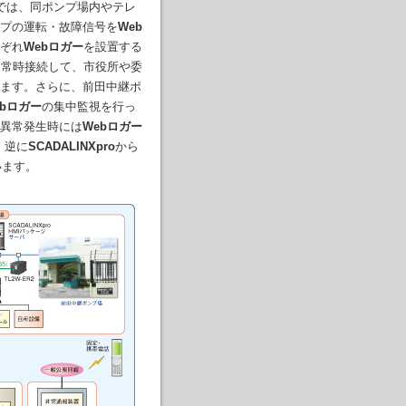
では、同ポンプ場内やテレ
プの運転・故障信号を
Web
ぞれ
Webロガー
を設置する
に常時接続して、市役所や委
ます。さらに、前田中継ポ
ebロガー
の集中監視を行っ
異常発生時には
Webロガー
。逆に
SCADALINXpro
から
います。