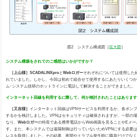
図2 システム構成図［
拡大図
］
システム構築をされてのご感想はいかがですか？
［上山様］SCADALINXpro
と
Webロガー
それぞれについては使用した
れていました。しかし、今回は初めて組合せて使用するにあたりいくつか
ム･システム技研のホットラインに電話して解決することができました。
インターネット回線を利用するに際して、何か検討されたことはあります
［又吉様］
インターネット回線はVPNサービスを利用するか、各ポンプ
するかを検討しました。VPNはセキュリティは確保されますが、一部の
なり、
Webロガー
の特長である携帯電話からWeb画面を見ることやEメ
す。また、本システムでは遠隔制御は行っていないためVPNにする必要は
レスを取得しました。その結果、夜間やトラブル発生時に職員だけでなく