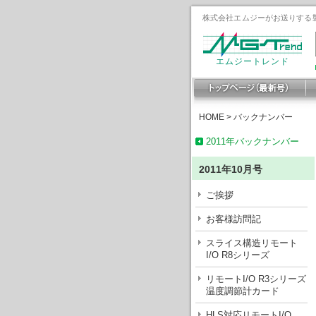
株式会社エムジーがお送りする製
エムジートレンド
HOME
>
バックナンバー
2011年バックナンバー
2011年10月号
ご挨拶
お客様訪問記
スライス構造リモート
I/O R8シリーズ
リモートI/O R3シリーズ
温度調節計カード
HLS対応リモートI/O