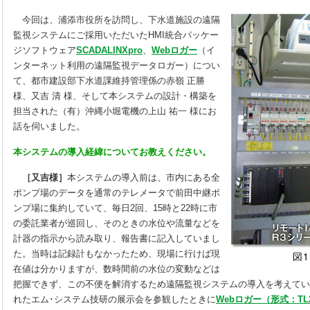
今回は、浦添市役所を訪問し、下水道施設の遠隔
監視システムにご採用いただいたHMI統合パッケー
ジソフトウェア
SCADALINXpro
、
Webロガー
（イ
ンターネット利用の遠隔監視データロガー）につい
て、都市建設部下水道課維持管理係の赤嶺 正勝
様、又吉 清 様、そして本システムの設計・構築を
担当された（有）沖縄小堀電機の上山 祐一 様にお
話を伺いました。
本システムの導入経緯についてお教えください。
［又吉様］
本システムの導入前は、市内にある全
ポンプ場のデータを通常のテレメータで前田中継ポ
ンプ場に集約していて、毎日2回、15時と22時に市
の委託業者が巡回し、そのときの水位や流量などを
計器の指示から読み取り、報告書に記入していまし
た。当時は記録計もなかったため、現場に行けば現
在値は分かりますが、数時間前の水位の変動などは
把握できず、この不便を解消するため遠隔監視システムの導入を考えてい
れたエム･システム技研の展示会を参観したときに
Webロガー（形式：TL2