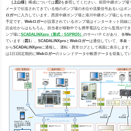
［上山様］
構成については
図2
を参照してください。前田中継ポンプ場
メータで伝送されてきている他のポンプ場の水位や流量信号あるいはポン
ロガー
に入力しています。西原中継ポンプ場と港川中継ポンプ場にもそれ
予定です。
Webロガー
が設置されているポンプ場はインターネット回線
託会社からはもちろん、担当者が移動中でも携帯電話などから監視ができ
ンプ場に
SCADALINXpro（形式：SSPRO5）
のサーバＰＣがあり、各
W
ています（
図1
）。
SCADALINXpro
と
Webロガー
は通信していて、事象・
から
SCADALINXpro
に通報し、運転・異常ログとして画面に表示します
は1日1回定期的に
Webロガー
のトレンドデータや帳票データを収集して