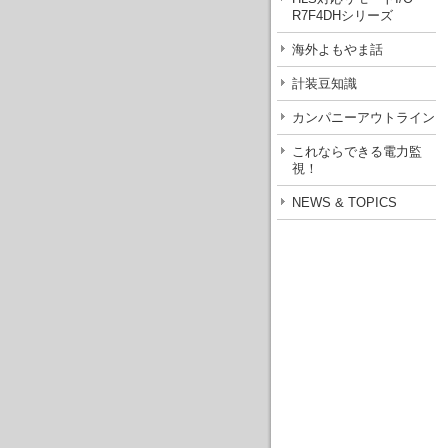
R7F4DHシリーズ
海外よもやま話
計装豆知識
カンパニーアウトライン
これならできる電力監
視！
NEWS & TOPICS