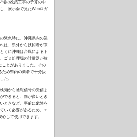
プ場の改築工事の予算の中
し、展示会で見たWebロガ
の緊急時に、沖縄県内の業
れは、県外から技術者が来
とくに沖縄は台風によるト
、ゴミ処理場の計量器が故
たことがありました。その
るため県内の業者で十分扱
した。
検知から通報信号の受信ま
ができると、雨が多いとき
いときなど、事前に危険を
ていく必要があるため、エ
安心して使用できます。