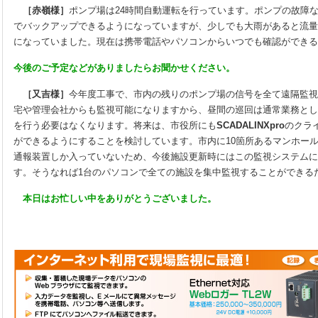
［赤嶺様］
ポンプ場は24時間自動運転を行っています。ポンプの故障
でバックアップできるようになっていますが、少しでも大雨があると流量
になっていました。現在は携帯電話やパソコンからいつでも確認ができる
今後のご予定などがありましたらお聞かせください。
［又吉様］
今年度工事で、市内の残りのポンプ場の信号を全て遠隔監視
宅や管理会社からも監視可能になりますから、昼間の巡回は通常業務とし
を行う必要はなくなります。将来は、市役所にも
SCADALINXpro
のクラ
ができるようにすることを検討しています。市内に10箇所あるマンホー
通報装置しか入っていないため、今後施設更新時にはこの監視システムに
す。そうなれば1台のパソコンで全ての施設を集中監視することができる
本日はお忙しい中をありがとうございました。