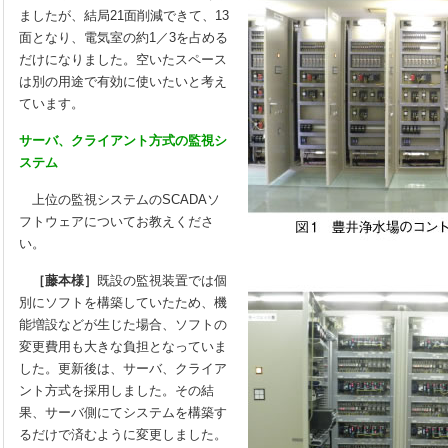
ましたが、結局21面削減できて、13
面となり、電気室の約1／3を占める
だけになりました。空いたスペース
は別の用途で有効に使いたいと考え
ています。
サーバ、クライアント方式の監視シ
ステム
上位の監視システムのSCADAソ
フトウェアについてお教えくださ
い。
［藤本様］
既設の監視装置では個
別にソフトを構築していたため、機
能増設などが生じた場合、ソフトの
変更費用も大きな負担となっていま
した。更新後は、サーバ、クライア
ント方式を採用しました。その結
果、サーバ側にてシステムを構築す
るだけで済むように変更しました。