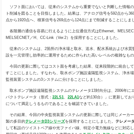
ソフト面においては、従来のシステムから重要でないと判断した情報の
ト削減を図ることを目指しました。結果は、アナログ信号を592点から360
点から1920点へ、積算信号を269点から124点にまで削減することにしま
各階層の通信を容易に行えるように上位通信方式はEthernet、MELSE
MELSECNET／H、CC-Link（Ver.2）を採用することにしました。
従来のシステムは、2箇所の浄水場と取水、送水、配水系統および水質
設を一元管理し効率的に運用するために作られた高いレベルの複雑なもの
今回の更新に際してはコスト面を考慮した結果、従来段階的に統合して
すことにしました。すなわち、取水ポンプ施設遠隔監視システム、浄水場
監視装置システムの3システムに分けることにしました。
取水ポンプ施設遠隔監視システムのテレメータ13対向分は、2006年に
パクトテレメータ（形式：
22LS1
、
22LA1
など約130台）」に更新して
について満足しうるものであることを確認できていました。
その結果、今回の中央監視装置システムの更新に際しては同じメーカー
製の多目的
テレメータD3シリーズ
を採用することにしました。
テレメータ
して私設のツイストペア線や光ファイバ線、特定小電力無線などに対応し