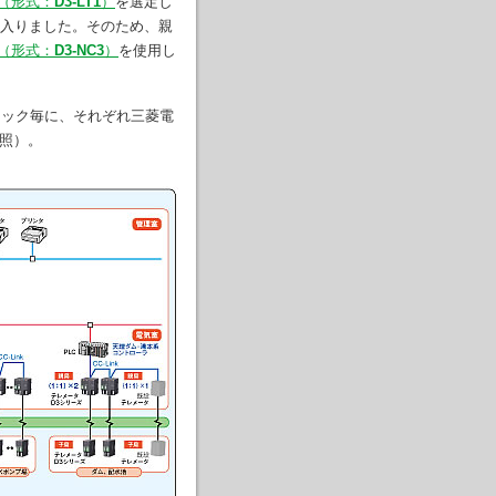
（形式：
D3-LT1
）
を選定し
入りました。そのため、親
（形式：
D3-NC3
）
を使用し
ロック毎に、それぞれ三菱電
照）。