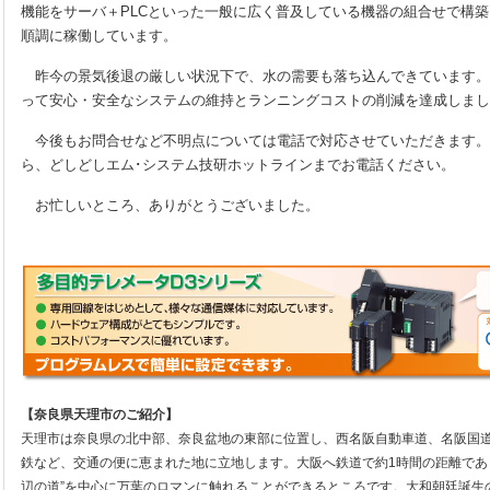
機能をサーバ＋PLCといった一般に広く普及している機器の組合せで構
順調に稼働しています。
昨今の景気後退の厳しい状況下で、水の需要も落ち込んできています。
って安心・安全なシステムの維持とランニングコストの削減を達成しまし
今後もお問合せなど不明点については電話で対応させていただきます。
ら、どしどしエム･システム技研ホットラインまでお電話ください。
お忙しいところ、ありがとうございました。
【奈良県天理市のご紹介】
天理市は奈良県の北中部、奈良盆地の東部に位置し、西名阪自動車道、名阪国道
鉄など、交通の便に恵まれた地に立地します。大阪へ鉄道で約1時間の距離であ
辺の道”を中心に万葉のロマンに触れることができるところです。大和朝廷誕生