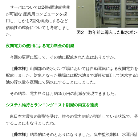
サーバについては24時間連続稼働
が可能な 産業用コンピュータを採
用し、しかも2重化構成にするなど
信頼性の確保についても考慮しまし
た。
夜間電力の使用による電力料金の削減
今回の更新に際して、その他に配慮された点はありますか。
［藤本様］
山間部の送水ポンプ場においては自動運転による夜間電力を
配慮しました。対象となった機場には配水池まで3段階加圧して送水する
池の貯水量を夜間にて満水にすることにしました。
その結果、電力料金は月約15万円の削減が実現できました。
システム維持とランニングコスト削減の両立を達成
東日本大震災の影響を受け、昨今の電力供給が切迫している状況で、昼
することにもなりましたね。
［藤本様］
結果的にそのとおりになりました。集中監視制御、水運用計