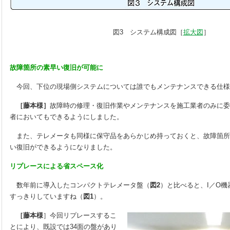
図3 システム構成図［
拡大図
］
故障箇所の素早い復旧が可能に
今回、下位の現場側システムについては誰でもメンテナンスできる仕様
［藤本様］
故障時の修理・復旧作業やメンテナンスを施工業者のみに委
者においてもできるようにしました。
また、テレメータも同様に保守品をあらかじめ持っておくと、故障箇所
い復旧ができるようになりました。
リプレースによる省スペース化
数年前に導入したコンパクトテレメータ盤（
図2
）と比べると、I／O
すっきりしていますね（
図1
）。
［藤本様
］今回リプレースするこ
とにより、既設では34面の盤があり