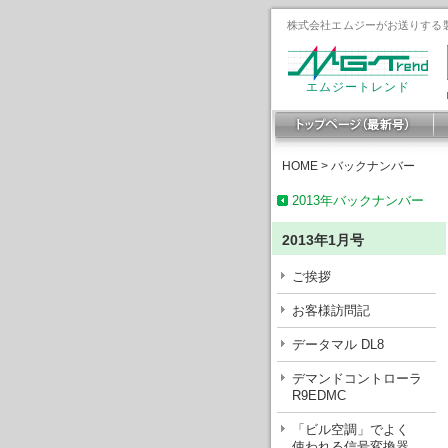
株式会社エムジーがお送りする製
エムジートレンド
HOME
>
バックナンバー
2013年バックナンバー
2013年1月号
ご挨拶
お客様訪問記
データマル DL8
デマンドコントローラ
R9EDMC
「ビル空調」でよく
使われる信号変換器