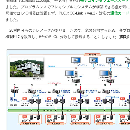
用回線（帯域品目1200bps）を使用するため
モデムインタフェースカード
ました。プログラムレスでフレキシブルにシステムが構築できる点が気に
局側ではI／O機器は設置せず、PLCとCC-Link（Ver.2）対応の
通信カード
ました。
28対向分ものテレメータがありましたので、危険分散するため、各ブ
機製PLCを設置し、6台のPLCに分散して接続することにしました（
図3
参