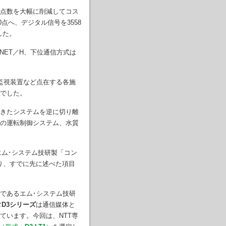
点数を大幅に削減してコス
点へ、デジタル信号を3558
した。
CNET／H、下位通信方式は
監視装置など点在する各施
でした。
きたシステムを逆に切り離
の運転制御システム、水質
エム･システム技研製「コン
おり、すでに先に述べた項目
であるエム･システム技研
D3シリーズ
は通信媒体と
ています。今回は、NTT専