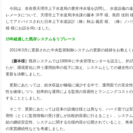
今回は、奈良県天理市上下水道局の豊井浄水場を訪問し、水道設備の遠
レメータについて、天理市上下水道局浄水課の藤本 洋平 様、島田 佳則 様
してアドバイスされた日本上下水道設計（株）秋山 義宏 様、（株）ノバテ
雄 様にお話を伺いました。
15年経過した既存システムをリプレース
2011年3月に更新された中央監視制御システムの更新の経緯をお教えく
［藤本様］
既存システムでは1995年に中央管理センターを設立し、約
たが、環境変化に伴う運用効率の低下に加え、システムとしての健全性の
更新を決断しました。
更新にあたっては、給水収益が極端に減少する中で、運用面での安全性
性を確保しつつ、効率的な運用による監視の容易性とランニングコストの
することとしました。
そこで、更新にあたっては従来の設備仕様とは異なり、ハード面では安
用性（とくに監視情報の受け渡しが比較的容易に行えること）、システム
給の継続安定性、システムに関する仕様内容が公開されていること、将来
の実質継続性などを考慮しました。