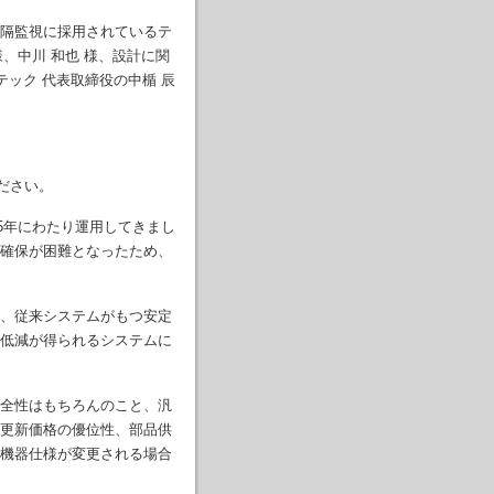
隔監視に採用されているテ
、中川 和也 様、設計に関
ック 代表取締役の中楯 辰
ださい。
15年にわたり運用してきまし
確保が困難となったため、
、従来システムがもつ安定
低減が得られるシステムに
全性はもちろんのこと、汎
更新価格の優位性、部品供
機器仕様が変更される場合