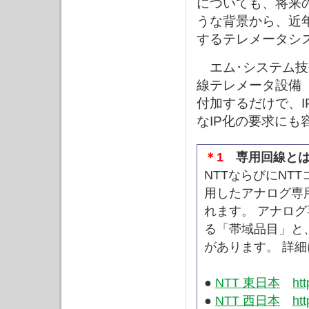
についても、将来
うな背景から、近
するテレメータシ
エム･システム技
線テレメータ設備
付加するだけで、
なIP化の要求にも
＊1
専用回線とは
NTTならびにNT
用したアナログ専
れます。 アナロ
る「帯域品目」と、
があります。 詳
●
NTT 東日本
htt
●
NTT 西日本
htt