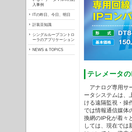
入事例
ITの昨日、今日、明日
計装豆知識
シングルループコントロ
ーラのアプリケーション
NEWS & TOPICS
テレメータの
アナログ専用サー
ータシステムは、
ける遠隔監視・操
では情報通信媒体
換網のIP化が着
しては、現在では