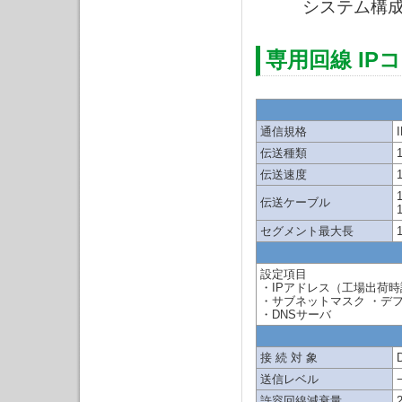
システム構成
専用回線 IP
通信規格
伝送種類
伝送速度
伝送ケーブル
セグメント最大長
設定項目
・IPアドレス（工場出荷時設定1
・サブネットマスク ・デ
・DNSサーバ
接 続 対 象
送信レベル
許容回線減衰量