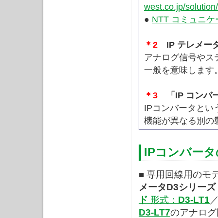
west.co.jp/solution
●
NTT コミュニ
＊2
IP テレメー
アナログ信号やス
一般を意味します
＊3
「IP コンバ
IPコンバータと
機能が異なる別の
IPコンバー
■ 専用回線用のモ
メータD3シリーズ
ド
形式：
D3-LT1
D3-LT7
のアナログ