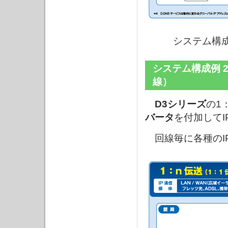
システム構成
システム構成例 2
線）
D3シリーズ
の1
バータ
を付加して
回線毎に各種のI