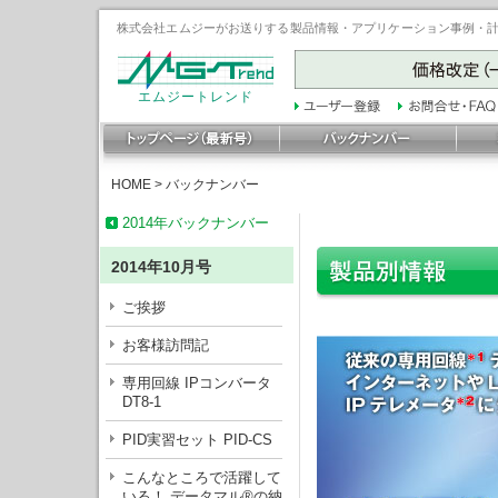
株式会社エムジーがお送りする製品情報・アプリケーション事例・計装豆
エムジートレンド
HOME
>
バックナンバー
2014年バックナンバー
2014年10月号
ご挨拶
お客様訪問記
専用回線 IPコンバータ
DT8-1
PID実習セット PID-CS
こんなところで活躍して
いる！ データマル®の納