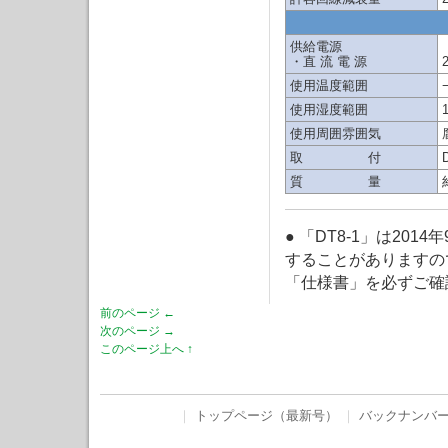
供給電源
・直 流 電 源
使用温度範囲
使用湿度範囲
使用周囲雰囲気
取 付
質 量
● 「DT8-1」は2
することがありますの
「仕様書」を必ずご確
前のページ ←
次のページ →
このページ上へ ↑
｜
トップページ（最新号）
｜
バックナンバ