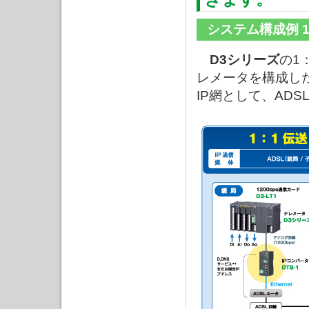
システム構成例 
D3シリーズ
の1
レメータを構成し
IP網として、AD