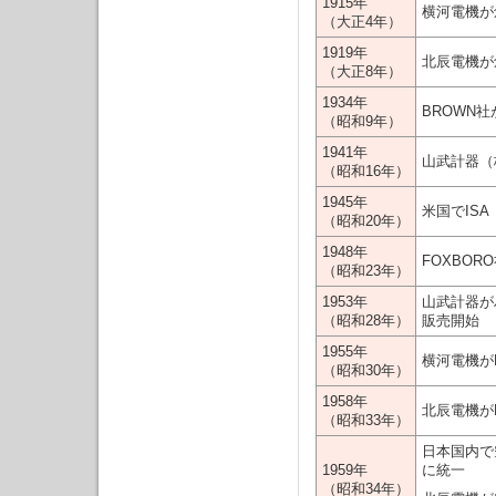
1915年
横河電機が
（大正4年）
1919年
北辰電機が
（大正8年）
1934年
BROWN
（昭和9年）
1941年
山武計器（
（昭和16年）
1945年
米国でISA（In
（昭和20年）
1948年
FOXBO
（昭和23年）
1953年
山武計器が
（昭和28年）
販売開始
1955年
横河電機が
（昭和30年）
1958年
北辰電機がFi
（昭和33年）
日本国内で空
1959年
に統一
（昭和34年）