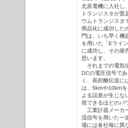
北辰電機に入社し、
トランジスタが普
ウムトランジスタ
商品化に成功した
門は、いち早く機器
を用いた「Eライ
に成功し、その発
思います。
それまでの電気信
DCの電圧信号で
く、長距離伝送に
は、5kmや10k
よる誤差が生じな
視できるほどのパ
工業計器メーカー
流信号を用いた一
場には各社毎に異な