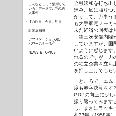
金融緩和を打ち出
こんなところで活躍して
®
いる！データマル
の納
進み、底に張りつ
入事例
がりして、万事う
ITの昨日、今日、明日
も大手家電メーカ
未だ経済の回復は
計装豆知識
第三次安倍内閣が
アプリケーション紹介
®
していますが、国
パワーみえ〜る
いように感じます
NEWS & TOPICS
れるのですが、力
の独立企業を立ち
を押し上げてもら
ところで、エム･
度も赤字決算をす
GDPの向上に少
振り返ってみます
し、まさにラッキ
和33年（1958