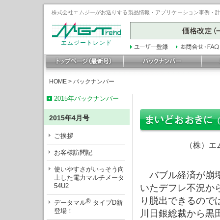
株式会社エムジーがお送りする製品情報・アプリケーション事例・計装豆
エムジートレンド
HOME
>
バックナンバー
2015年バックナンバー
2015年4月号
ご挨拶
（株）エ
お客様訪問記
使いやすさがいっそう向
バブル経済が崩壊
上した電力マルチメータ
54U2
いたデフレ不況か
り脱出できるので
®
データマル
タイプD新
登場！
川日銀総裁から黒