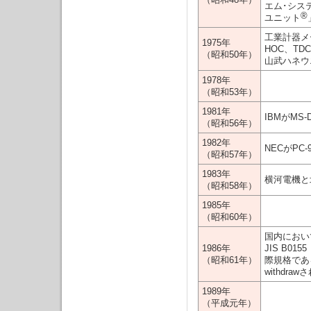
エム･シス
®
ユニット
工業計器メ
1975年
HOC、TDC
（昭和50年）
山武ハネウ
1978年
（昭和53年）
1981年
IBMがM
（昭和56年）
1982年
NECがPC-
（昭和57年）
1983年
横河電機と
（昭和58年）
1985年
（昭和60年）
国内におい
1986年
JIS B
（昭和61年）
際規格である
withdra
1989年
（平成元年）