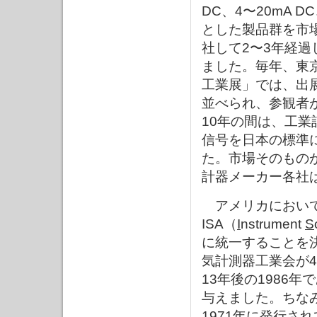
DC、4〜20mA 
とした製品群を市
社して2〜3年経
ました。毎年、東
工業展」では、出
並べられ、参観者
10年の間は、工
信号を日本の標準
た。市場そのもの
計器メーカー各社
アメリカにおいて
ISA（
I
nstrument
S
に統一することを
気計測器工業会が4
13年後の1986
与えました。ちなみに
1971年に発行さ