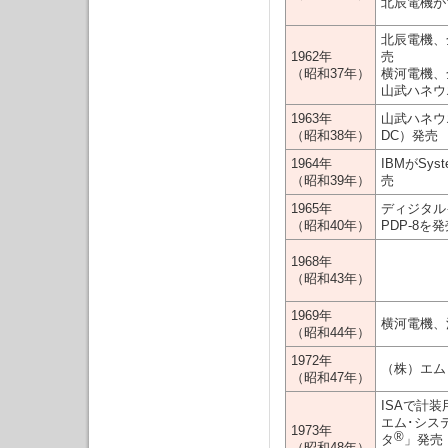
北辰電機が
北辰電機、
1962年
売
（昭和37年）
横河電機、全
山武ハネウ
1963年
山武ハネウ
（昭和38年）
DC）発売
1964年
IBMがSy
（昭和39年）
売
1965年
ディジタル
（昭和40年）
PDP-8を
1968年
（昭和43年）
1969年
横河電機、
（昭和44年）
1972年
（株）エム
（昭和47年）
ISAで計装
エム･シス
1973年
®
タ
」発売
（昭和48年）