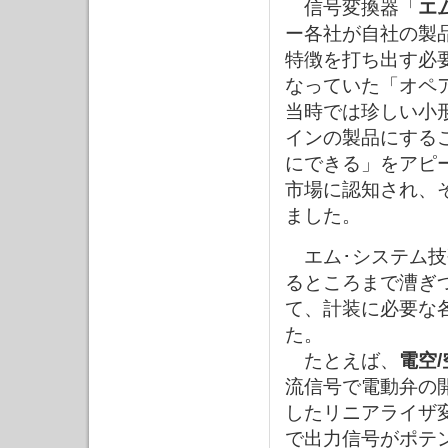
信号変換器「
エ
ー各社が自社の製
特徴を打ち出す必
なっていた「オペ
当時では珍しい小
インの製品にする
にできる」をアピ
市場に認知され、
ました。
エム･システム技
るところまで漕ぎ
て、計装に必要な
た。
たとえば、
電空
流信号で電動弁の
したリニアライザ
で出力信号がポテ