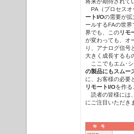
将来が期待されて
PA（プロセスオ
ートI/O
の需要が拡
ールするFAの世
界でも、この
リモー
が変わっても、オ
り、アナログ信号
大きく成長するも
ここでもエム･シ
の製品にもスムー
に、お客様の必要
リモートI/O
を作る
読者の皆様には、
にご注目いただき
年 号