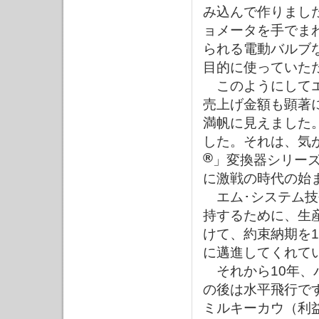
み込んで作りまし
ョメータを手でま
られる電動バルブ
目的に使っていた
このようにしてエ
売上げ金額も顕著
満帆に見えました
した。それは、気
®
」変換器シリー
に激戦の時代の始
エム･システム技
持するために、生
けて、約束納期を
に邁進してくれて
それから10年、
の後は水平飛行で
ミルキーカウ（利