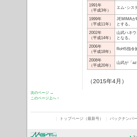
1991年
エム･シス
（平成3年）
1999年
JEMIMAが
（平成11年）
とする。
2002年
山武ハネウ
（平成14年）
となる。
2006年
RoHS指令
（平成18年）
2008年
山武が「az
（平成20年）
（2015年4月）
次のページ →
このページ上へ ↑
｜
トップページ（最新号）
｜
バックナンバ