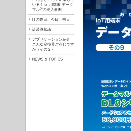
いる！IoT用端末 データ
®
マル
の納入事例
ITの昨日、今日、明日
計装豆知識
アプリケーション紹介
こんな変換器ご存じです
か（その２）
NEWS & TOPICS