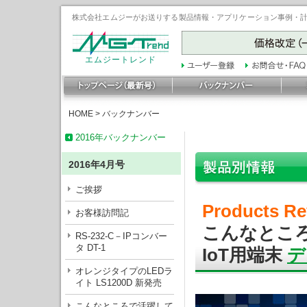
株式会社エムジーがお送りする製品情報・アプリケーション事例・計装豆
エムジートレンド
HOME
>
バックナンバー
2016年バックナンバー
2016年4月号
ご挨拶
Products Re
お客様訪問記
こんなとこ
RS-232-C－IPコンバー
タ DT-1
IoT用端末
デ
オレンジタイプのLEDラ
イト LS1200D 新発売
こんなところで活躍して