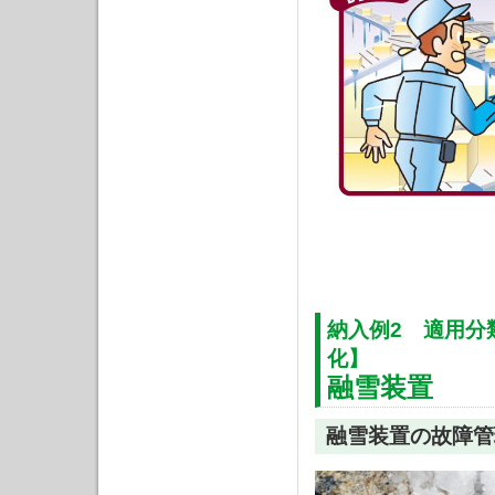
納入例2 適用分
化】
融雪装置
融雪装置の故障管