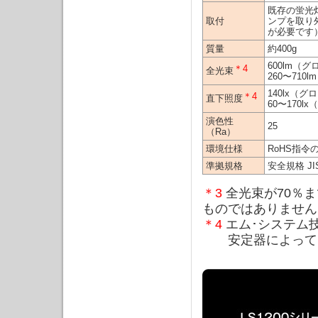
既存の蛍光
取付
ンプを取り
が必要です
質量
約400g
600lm（
＊4
全光束
260〜71
140lx（
＊4
直下照度
60〜170
演色性
25
（Ra）
環境仕様
RoHS指
準拠規格
安全規格 JIS C
＊3
全光束が70％
ものではありません
＊4
エム･システム
安定器によって、