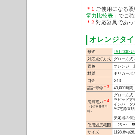
＊1
ご使用になる照
電力比較表
」でご確
＊2
対応器具であっ
オレンジタイプ
形式
LS1200D-U
対応点灯方式
グロー方式 
管色
オレンジ（15
材質
ポリカーボ
口金
G13
＊3
設計寿命
40,000時
グロー方式：
ラピッド方式
＊4
消費電力
インバータ方
（1灯器具使用
AC電源直結
時）
安定器の個
使用温度範囲
－25 〜 ＋5
サイズ
1198.8×φ2