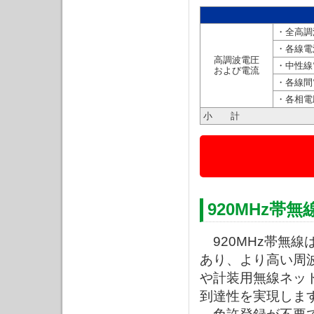
・全高調
・各線電
高調波電圧
・中性線
および電流
・各線間
・各相電
小 計
920MHz帯
920MHz帯無線
あり、より高い周波
や計装用無線ネッ
到達性を実現しま