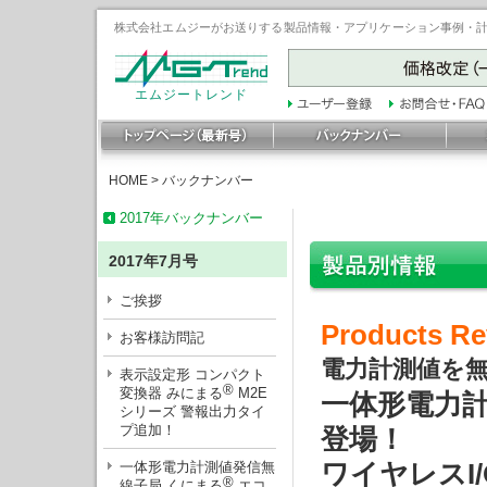
株式会社エムジーがお送りする製品情報・アプリケーション事例・計装豆
エムジートレンド
HOME
>
バックナンバー
2017年バックナンバー
2017年7月号
ご挨拶
Products Re
お客様訪問記
電力計測値を
表示設定形 コンパクト
®
変換器 みにまる
M2E
一体形電力
シリーズ 警報出力タイ
プ追加！
登場！
ワイヤレスI/
一体形電力計測値発信無
®
線子局 くにまる
エコ