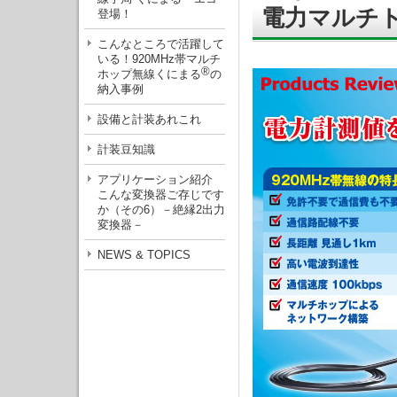
電力マルチトラ
登場！
こんなところで活躍して
いる！920MHz帯マルチ
®
ホップ無線くにまる
の
納入事例
設備と計装あれこれ
計装豆知識
アプリケーション紹介
こんな変換器ご存じです
か（その6）－絶縁2出力
変換器－
NEWS & TOPICS