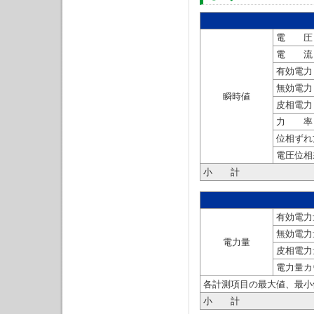
電 圧 
電 流 
有効電力
無効電力
瞬時値
皮相電力
力 率 
位相ずれ
電圧位相
小 計
有効電力
無効電力
電力量
皮相電力量
電力量カ
各計測項目の最大値、最小
小 計