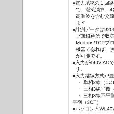
●電力系統の１回
で、潮流演算、4
高調波を含む交
ます。
●計測データは92
プ無線通信で収
Modbus/TC
機器であれば、
が可能です。
●入力が440V 
す。
●入力結線方式が
・ 単相2線（1C
・ 三相3線平衡（
・ 三相3線不平衡（
平衡（3CT）
●パソコンとWL4