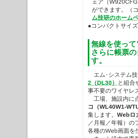
ェア（W920C
ができます。（
ム技研のホーム
●コンパクトサイズ
無線を使って
さらに帳票の
す。
エム･システム技
2（DL30）
と組合
事不要のワイヤレ
工場、施設内に点
コ（WL40W1-WT
集します。
Webロ
／月報／年報）の
各種のWeb画面を