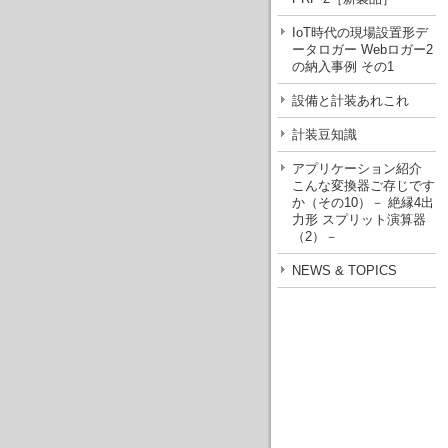
IoT時代の現場設置形デ
ータロガー Webロガー2
の納入事例 その1
設備と計装あれこれ
計装豆知識
アプリケーション紹介
こんな変換器ご存じです
か（その10）－ 絶縁4出
力形 スプリット演算器
（2）－
NEWS & TOPICS