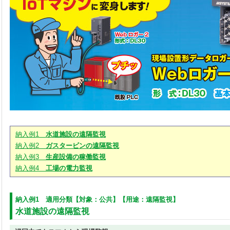
納入例1
水道施設の遠隔監視
納入例2
ガスタービンの遠隔監視
納入例3
生産設備の稼働監視
納入例4
工場の電力監視
納入例1 適用分類【対象：公共】【用途：遠隔監視】
水道施設の遠隔監視