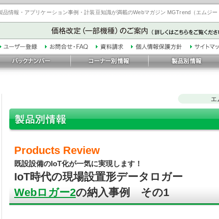
品情報・アプリケーション事例・計装豆知識が満載のWebマガジン MGTrend（エムジ
エ
Products Review
既設設備のIoT化が一気に実現します！
IoT時代の現場設置形データロガー
Webロガー2
の納入事例 その1