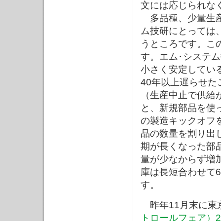
文には応じられな
多品種、少量生産
ム技研にとっては
うところです。こ
す。エム･システ
小さく安定してい
40年以上遅らせ
（生産中止で供給
と、新規部品を使
の製造キックオフ
品の数量を割り出
期が長くなった部
量が少なからず増
庫は長短合わせて
す。
昨年11月末に東
トロールフェア）2