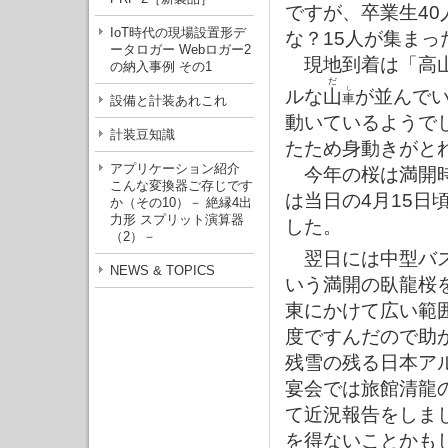
ですが、卒業生4
IoT時代の現場設置形デ
な？15人が集ま
ータロガー Webロガー2
現地到着は「高山
の納入事例 その1
だ
し
ルな
山
が並んで
車
設備と計装あれこれ
動いているようで
計装豆知識
たため身動きがと
アプリケーション紹介
今年の桜は満開時
こんな変換器ご存じです
は当日の4月15日
か（その10）－ 絶縁4出
力形 スプリット演算器
した。
（2）－
翌日には中型バ
NEWS & TOPICS
いう満開の臥龍桜
東にかけて広い範
度ですんだので助
残雪の残る日本ア
宴会では旅館清龍
て近況報告をしま
を得ないことかも