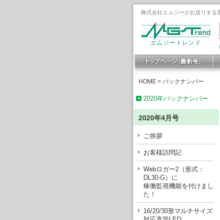
株式会社エムジーがお送りする製
エムジートレンド
HOME
>
バックナンバー
2020年バックナンバー
2020年4月号
ご挨拶
お客様訪問記
Webロガー2（形式：
DL30-G）に
稼働監視機能を付けまし
た！
16/20/30形マルチサイズ
対応直管LED