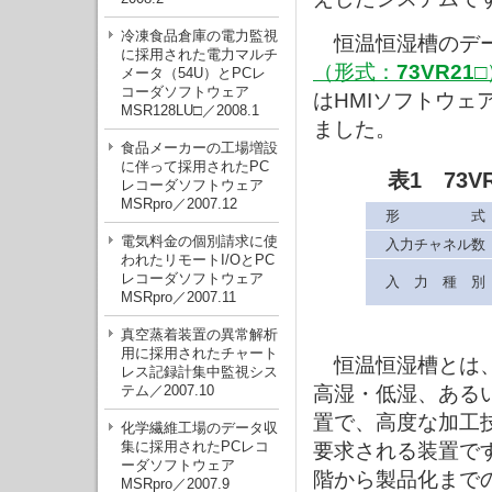
冷凍食品倉庫の電力監視
恒温恒湿槽のデ
に採用された電力マルチ
（形式：
73VR21□
メータ（54U）とPCレ
コーダソフトウェア
はHMIソフトウェ
MSR128LU□／2008.1
ました。
食品メーカーの工場増設
に伴って採用されたPC
表1 73
レコーダソフトウェア
MSRpro／2007.12
形 式
電気料金の個別請求に使
入力チャネル数
われたリモートI/OとPC
レコーダソフトウェア
入 力 種 別
MSRpro／2007.11
真空蒸着装置の異常解析
用に採用されたチャート
恒温恒湿槽とは、
レス記録計集中監視シス
テム／2007.10
高湿・低湿、ある
置で、高度な加工
化学繊維工場のデータ収
集に採用されたPCレコ
要求される装置で
ーダソフトウェア
階から製品化まで
MSRpro／2007.9