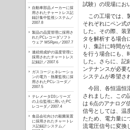
試験）の現場にお
自動車部品メーカーに採
用されたチャートレス記
この工場では、製
録計集中監視システム／
2007.8
それぞれにペン式
した。その際、装
製品の品質管理に採用さ
れたPCレコーダソフト
タを解析する場合
ウェア MSRpro／2007.7
り、集計に時間が
連続焼成炉の温度管理に
を行う場合にも、
採用されたチャートレス
した。さらに、記
記録計／2007.6
ンテナンスが必要
ガスコージェネレーショ
システムが希望さ
ンの電力・熱量監視に採
用されたPCレコーダ／
2007.5
今回、各恒温恒
されました。この記
テレメータD3シリーズ
の上位監視に用いたPC
は 6点のアナロ
レコーダ／2007.4
信号としては、温
食品会社向けの殺菌装置
たため、電力量に
に採用されたチャートレ
流電圧信号に変換
ス記録計システム／