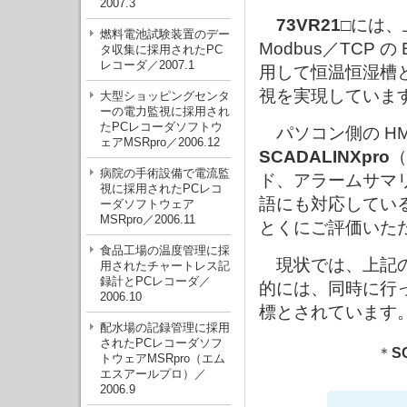
2007.3
73VR21□
には、
燃料電池試験装置のデー
Modbus／TCP 
タ収集に採用されたPC
レコーダ／2007.1
用して恒温恒湿槽
視を実現していま
大型ショッピングセンタ
ーの電力監視に採用され
たPCレコーダソフトウ
パソコン側の HM
ェアMSRpro／2006.12
SCADALINXpro
（
病院の手術設備で電流監
ド、アラームサマ
視に採用されたPCレコ
語にも対応してい
ーダソフトウェア
MSRpro／2006.11
とくにご評価いた
食品工場の温度管理に採
現状では、上記の
用されたチャートレス記
録計とPCレコーダ／
的には、同時に行
2006.10
標とされています
配水場の記録管理に採用
されたPCレコーダソフ
＊
S
トウェアMSRpro（エム
エスアールプロ）／
2006.9