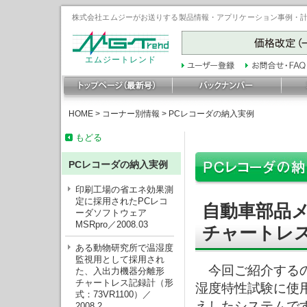
株式会社エムジーがお送りする製品情報・アプリケーション事例・計装豆
エムジートレンド
HOME
>
コーナー別情報
>
PCレコーダの納入実例
もどる
PCレコーダの納入実例
印刷工場の省エネ効果測
定に採用されたPCレコ
自動車部品
ーダソフトウェア
MSRpro／2008.03
チャートレ
ある動物研究所で温湿度
監視用として採用され
今回ご紹介するの
た、入出力機器分離形
チャートレス記録計（形
湿度特性試験に使
式：73VR1100）／
えしたシステムで
2008.2