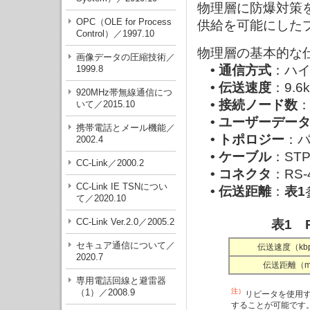
物理層に防爆対策
OPC（OLE for Process
供給を可能にした
Control）／1997.10
物理層の基本的な
画像データの圧縮技術／
• 通信方式
：ハ
1999.8
• 伝送速度
：9.6
920MHz帯無線通信につ
• 接続ノード数
：
いて／2015.10
• ユーザーデー
携帯電話とメール機能／
• トポロジー
：
2002.4
• ケーブル
：ST
CC-Link／2000.2
• コネクタ
：RS-
CC-Link IE TSNについ
• 伝送距離
：
表1
て／2020.10
CC-Link Ver.2.0／2005.2
表1 
セキュア通信について／
伝送速度（kb
2020.7
伝送距離（
専用電話回線と避雷器
（1）／2008.9
注）
リピータを使用
することが可能です。