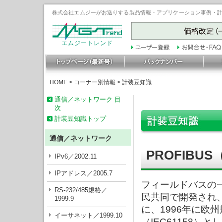
株式会社エムジーがお送りする製品情報・アプリケーション事例・計装豆
エムジートレンド
HOME
>
コーナー別情報
>
計装豆知識
通信／ネットワーク 目
次
計装豆知識トップ
通信／ネットワーク
PROFIBU
IPv6／2002.11
IPアドレス／2005.7
フィールドバスの一
RS-232/485規格／
民共同で開発され、
1999.9
に、1996年に欧州
イーサネット／1999.10
（IEC61158