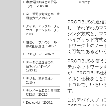
専用電話回線と避雷器
可能です。
（2）／2008.10
全二重通信方式と半二重
通信方式／1996.2
PROFIBUSの
ダイヤルアップルータと
し、それぞれのマ
ブロードバンドルータ／
シング方式と、マ
2003.3
ハイブリッド方式と
通信ケーブルのシールド
トワーク上のノー
線の配線処理／2012.1
く可能であるとい
TCPとUDP／2002.2
PROFIBUSを
データ伝送速度の単
テムネットワーク
位“bps”と“ボー”／
1993.11
が、PROFIBUS仕
イル）仕様をもと
デジタル簡易無線／
2015.7
トコルで、いろい
す。
テレメータ装置と専用電
話回線／2002.3
このデバイスプロ
DeviceNet／2000.1
GSDファイルと呼び