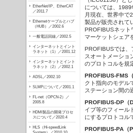
EtherNet/IP、EtherCAT
については、198
／2011.7
月現在、世界中で2
Ethernetケーブルとハブ
製品が販売されて
（HUB）／2002.6
PROFIBUSネ
マーケットシェア
一般電話回線／2002.5
インターネットとイント
PROFIBUSで
ラネット（1）／2001.12
スオートメーショ
インターネットとイント
のプロトコルを規
ラネット（2）／2002.1
PROFIBUS-FMS（Fi
ADSL／2002.10
クト指向のモデルで
SLMPについて／2001.1
ステーション間の
FL-net（OPCN-2）／
PROFIBUS-DP（Dec
2005.8
イブ等のフィール
HDMI製品の開発プロセ
にするプロトコル
スについて／2020.4
HLS（Hi-speedLink
PROFIBUS-PA（P
System）／2010.10