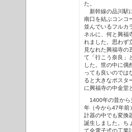
た。
新幹線の品川駅に
南口を結ぶコンコ
並んでいるフルカ
ネルに、何と興福
れました。思わず
見なれた興福寺の
て「行こう奈良」
した。世の中に偶
っても良いのでは
ると大きなポスタ
に興福寺の中金堂
1400年の昔から
年（今から47年前
計器の中でも変換
誕生しました。ち
て全電子式の工業