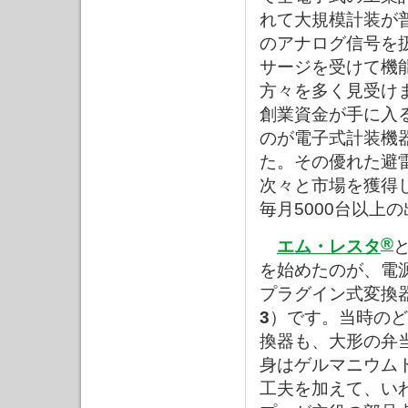
れて大規模計装が普
のアナログ信号を
サージを受けて機
方々を多く見受け
創業資金が手に入
のが電子式計装機
た。その優れた避
次々と市場を獲得
毎月5000台以上
®
エム・レスタ
を始めたのが、電
プラグイン式変換
3
）です。当時のど
換器も、大形の弁
身はゲルマニウム
工夫を加えて、い