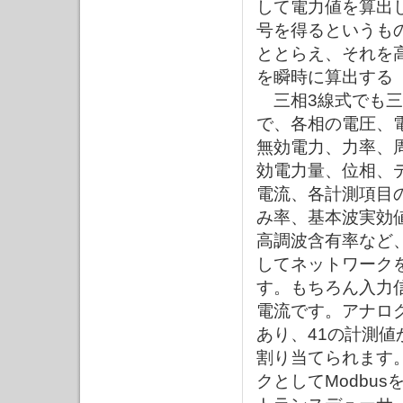
して電力値を算出
号を得るというも
ととらえ、それを
を瞬時に算出する
三相3線式でも三
で、各相の電圧、
無効電力、力率、
効電力量、位相、
電流、各計測項目
み率、基本波実効値
高調波含有率など、
してネットワーク
す。もちろん入力
電流です。アナロ
あり、41の計測
割り当てられます
クとしてModbu