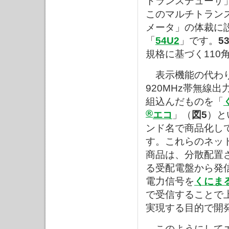
トランスデューサ
このマルチトラン
メータ」の体裁に
「
54U2
」です。
5
規格に基づく110
表示機能の代わ
920MHz帯無線出
組込んだものを「
®
エコ
」（
図5
）と
ンド名で商品化し
す。これらのネッ
商品は、分散配置
る受配電盤から発
電力信号を
くにま
で受信することで
実現する目的で開
このようにしてエ