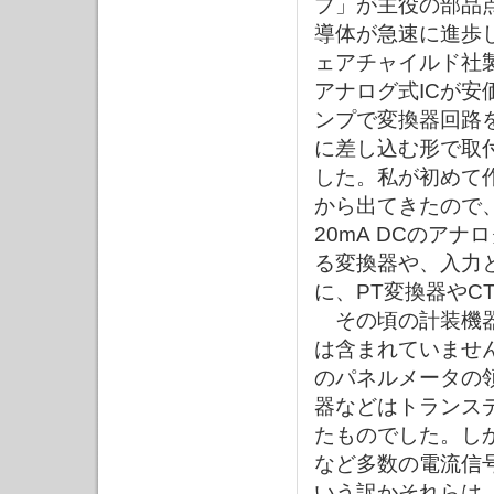
プ」が主役の部品
導体が急速に進歩
ェアチャイルド社
アナログ式ICが
ンプで変換器回路
に差し込む形で取
した。私が初めて
から出てきたので、
20mA DCのア
る変換器や、入力
に、PT変換器やC
その頃の計装機器
は含まれていませ
のパネルメータの
器などはトランス
たものでした。し
など多数の電流信
いう訳かそれらは