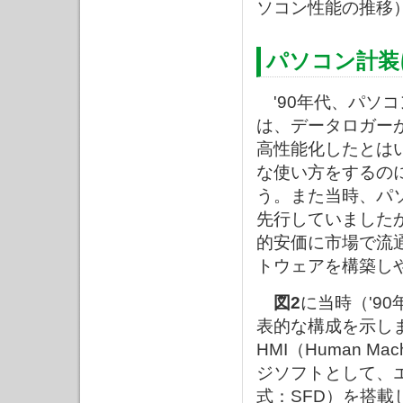
ソコン性能の推移
パソコン計装
'90年代、パソ
は、データロガー
高性能化したとは
な使い方をするの
う。また当時、パ
先行していました
的安価に市場で流
トウェアを構築し
図2
に当時（'9
表的な構成を示し
HMI（Human Ma
ジソフトとして、
式：SFD）を搭載