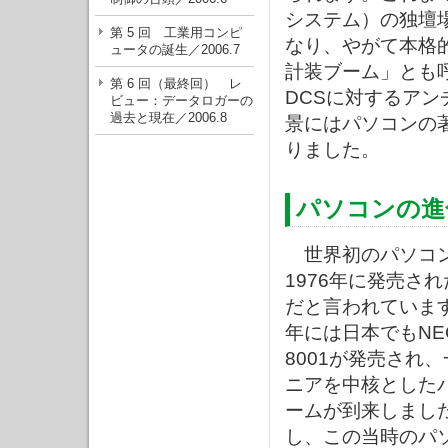
システム）の独壇
第 5 回 工業用コンピ
なり、やがて本格
ュータの誕生／2006.7
計装ブーム」とも
第 6 回（最終回） レ
DCSに対するア
ビュー：データロガーの
過去と現在／2006.8
景にはパソコンの著
りました。
パソコンの進
世界初のパソコ
1976年に発売されたA
だと言われています
年には日本でもNE
8001が発売され
ニアを中核とした
ームが到来しまし
し、この当時のパ