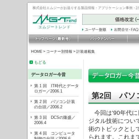
株式会社エムジーがお送りする製品情報・アプリケーション事例・計装豆
エムジートレンド
HOME
>
コーナー別情報
>
計装連載集
もどる
データロガー今昔
第 1 回 IT時代とデータ
ロガー／2006.1
パソ
第2回
第 2 回 パソコン計装
の台頭／2006.2
今回は'90年代
第 3 回 DCSの隆盛／
ジタル技術について
2006.4
術のトピックとし
第 4 回 コンピュータ
られます。これま
制御の台頭／2006.6