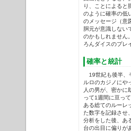
り、ことによると
のように確率の低
のメッセージ（意
胴元が意識しない
のかもしれません
ろんダイスのプレ
確率と統計
19世紀も後半、
ルロのカジノにや
人の男が、密かに
って1週間に亘っ
ある総てのルーレ
た数字を記録させ
分析をした後、あ
台の出目に偏りが