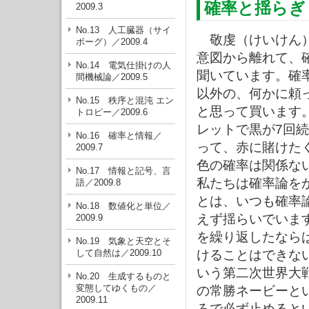
確率と揺らぎ
2009.3
No.13 人工臓器（サイ
敬虔（けいけん）
ボーグ）／2009.4
意図から離れて、
No.14 電気仕掛けの人
聞いています。確
間機械論／2009.5
以外の、何かに頼
No.15 秩序と混沌 エン
と思って買います
トロピー／2009.6
レットで黒が7回
No.16 確率と情報／
って、赤に賭けた
2009.7
色の確率は関係な
No.17 情報と記号、言
私たちは確率論を
語／2009.8
とは、いつも確率
No.18 数値化と単位／
えず揺らいでいま
2009.9
を繰り返したなら
No.19 気象と天空とそ
して自然は／2009.10
けることはできな
いう第二次世界大
No.20 生成するものと
変態してゆくもの／
の常勝ネービーと
2009.11
ろで必ず止めると