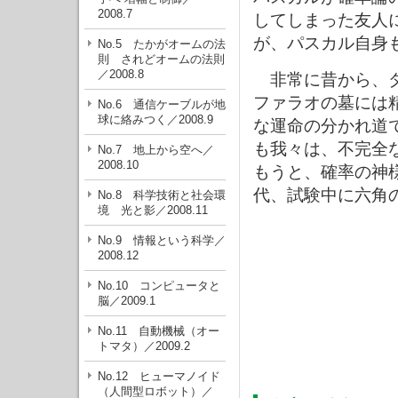
2008.7
してしまった友人
が、パスカル自身
No.5 たかがオームの法
則 されどオームの法則
／2008.8
非常に昔から、ダ
ファラオの墓には
No.6 通信ケーブルが地
球に絡みつく／2008.9
な運命の分かれ道
も我々は、不完全
No.7 地上から空へ／
2008.10
もうと、確率の神
代、試験中に六角
No.8 科学技術と社会環
境 光と影／2008.11
No.9 情報という科学／
2008.12
No.10 コンピュータと
脳／2009.1
No.11 自動機械（オー
トマタ）／2009.2
No.12 ヒューマノイド
（人間型ロボット）／