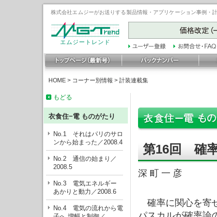
株式会社エムジーがお送りする製品情報・アプリケーション事例・計装豆
エムジートレンド
HOME
>
コーナー別情報
>
計装連載集
もどる
衣食住−電 ものがたり
No.1 それはパリのサロ
ンから始まった／2008.4
第16回 確
No.2 通信の始まり／
2008.5
深 町 一 彦
No.3 電気エネルギー
あかりと動力／2008.6
確率に関心を寄せ
No.4 電気の流れから電
パスカルが確率論
子へ 増幅と制御／