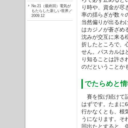
No.21（最終回）電気が
り時や、資金が尽
もたらした新しい世界／
率の揺らぎが数々
2009.12
当然偏りが出るわ
はカジノが蒼ざめ
沈みが交互に来る
折したところで、
せん。パスカルは
り知ることは許さ
のだということか
でたらめと情
賽を投げ続けて記
はずです。たまに
行かなくとも、根
うになります。それ
回出たとすると、