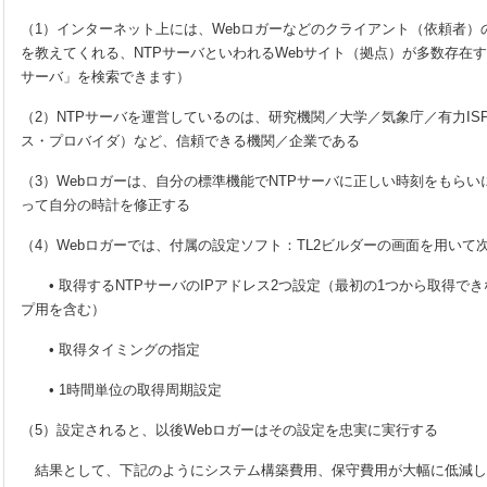
（1）インターネット上には、Webロガーなどのクライアント（依頼者）
を教えてくれる、NTPサーバといわれるWebサイト（拠点）が多数存在す
サーバ」を検索できます）
（2）NTPサーバを運営しているのは、研究機関／大学／気象庁／有力IS
ス・プロバイダ）など、信頼できる機関／企業である
（3）Webロガーは、自分の標準機能でNTPサーバに正しい時刻をもら
って自分の時計を修正する
（4）Webロガーでは、付属の設定ソフト：TL2ビルダーの画面を用いて
• 取得するNTPサーバのIPアドレス2つ設定（最初の1つから取得で
プ用を含む）
• 取得タイミングの指定
• 1時間単位の取得周期設定
（5）設定されると、以後Webロガーはその設定を忠実に実行する
結果として、下記のようにシステム構築費用、保守費用が大幅に低減し