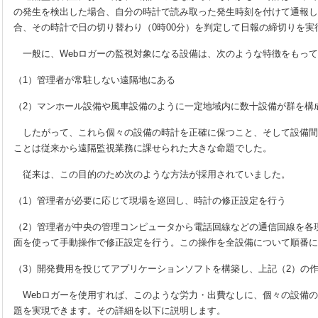
の発生を検出した場合、自分の時計で読み取った発生時刻を付けて通報し
合、その時計で日の切り替わり（0時00分）を判定して日報の締切りを実
一般に、Webロガーの監視対象になる設備は、次のような特徴をもって
（1）管理者が常駐しない遠隔地にある
（2）マンホール設備や風車設備のように一定地域内に数十設備が群を構
したがって、これら個々の設備の時計を正確に保つこと、そして設備間
ことは従来から遠隔監視業務に課せられた大きな命題でした。
従来は、この目的のため次のような方法が採用されていました。
（1）管理者が必要に応じて現場を巡回し、時計の修正設定を行う
（2）管理者が中央の管理コンピュータから電話回線などの通信回線を各
面を使って手動操作で修正設定を行う。この操作を全設備について順番に
（3）開発費用を投じてアプリケーションソフトを構築し、上記（2）の
Webロガーを使用すれば、このような労力・出費なしに、個々の設備の
題を実現できます。その詳細を以下に説明します。