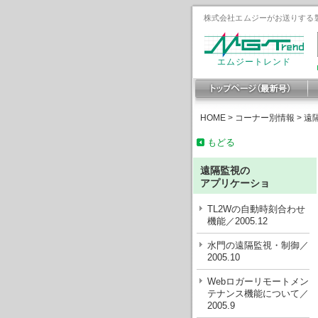
株式会社エムジーがお送りする製
エムジートレンド
HOME
>
コーナー別情報
>
遠
もどる
遠隔監視の
アプリケーショ
TL2Wの自動時刻合わせ
機能／2005.12
水門の遠隔監視・制御／
2005.10
Webロガーリモートメン
テナンス機能について／
2005.9