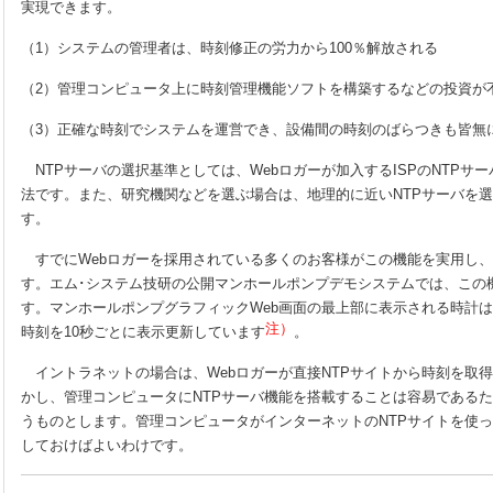
実現できます。
（1）システムの管理者は、時刻修正の労力から100％解放される
（2）管理コンピュータ上に時刻管理機能ソフトを構築するなどの投資が
（3）正確な時刻でシステムを運営でき、設備間の時刻のばらつきも皆無
NTPサーバの選択基準としては、Webロガーが加入するISPのNTPサ
法です。また、研究機関などを選ぶ場合は、地理的に近いNTPサーバを
す。
すでにWebロガーを採用されている多くのお客様がこの機能を実用し、
す。エム･システム技研の公開マンホールポンプデモシステムでは、この
す。マンホールポンプグラフィックWeb画面の最上部に表示される時計
注）
時刻を10秒ごとに表示更新しています
。
イントラネットの場合は、Webロガーが直接NTPサイトから時刻を取
かし、管理コンピュータにNTPサーバ機能を搭載することは容易であるた
うものとします。管理コンピュータがインターネットのNTPサイトを使
しておけばよいわけです。