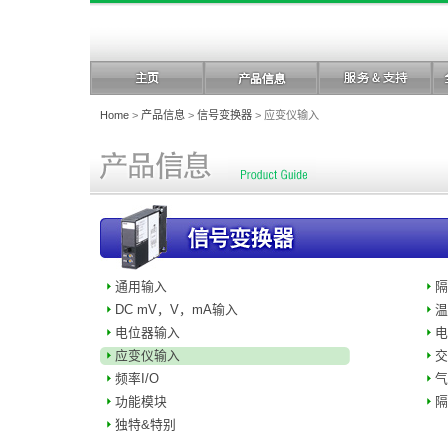
Home
>
产品信息
>
信号变换器
> 应变仪输入
通用输入
隔
DC mV，V，mA输入
温
电位器输入
电
应变仪输入
交
频率I/O
气
功能模块
隔
独特&特别