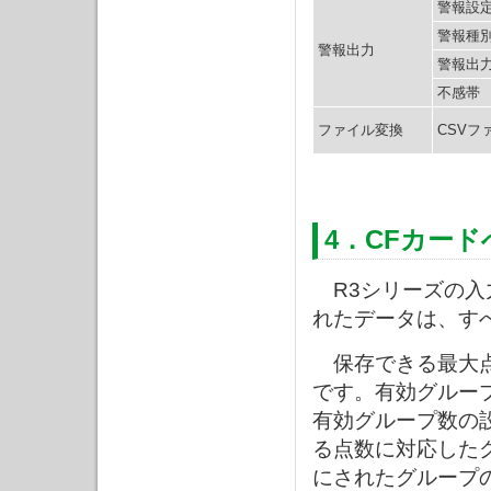
警報設
警報種
警報出力
警報出
不感帯
ファイル変換
CSVフ
4．CFカー
R3シリーズの入
れたデータは、す
保存できる最大点数
です。有効グルー
有効グループ数の
る点数に対応した
にされたグループ