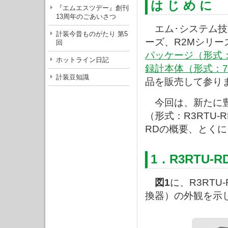
は じ め に
『エムエスツデー』創刊
13周年のごあいさつ
エム･システム技
計装今昔ものがたり 第5
ーズ、R2Mシリー
回
パッケージ（形式：
ホットライン日記
録計本体（形式：73
計装豆知識
品を販売して参り
今回は、新たに豊
（形式：R3RTU-
RDの概要、とく
1．R3RTU-
図1
に、R3RT
換器）の外観を示