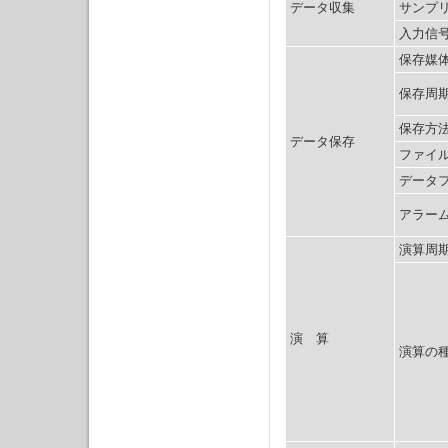
データ収集
サンプ
入力信
保存媒
保存周
保存方
データ保存
ファイ
データ
アラー
演算周
演 算
演算の