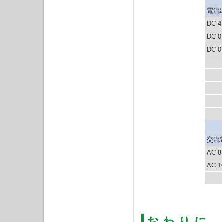
電流
DC 
DC 
DC 
交流
AC 8
AC 1
※
お わ り に