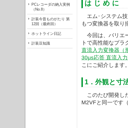
は じ め に
PCレコーダの納入実例
（No.8）
エム･システム技
計装今昔ものがたり 第
もつ変換器を取り
12回（最終回）
ホットライン日記
今回は、バリエー
トで高性能なプラ
計装豆知識
直流入力変換器（形
30μs応答 直流入
こにご紹介します
1．外観と寸
このたび開発した
M2VFと同一です