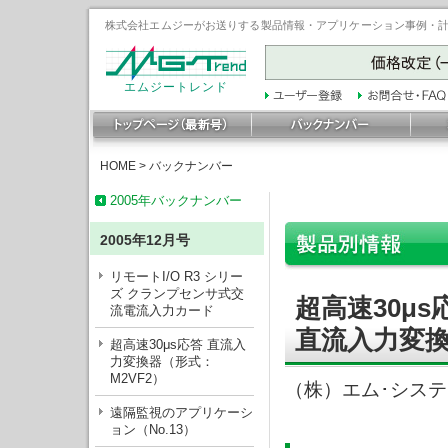
株式会社エムジーがお送りする製品情報・アプリケーション事例・計装豆
エムジートレンド
HOME
>
バックナンバー
2005年バックナンバー
2005年12月号
リモートI/O R3 シリー
ズ クランプセンサ式交
超高速30μs
流電流入力カード
直流入力変換
超高速30μs応答 直流入
力変換器（形式：
M2VF2）
（株）エム･シス
遠隔監視のアプリケーシ
ョン（No.13）