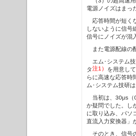
（3）の超高速用（
電源ノイズはまっ
応答時間が短くな
しないように信号
信号にノイズが混
また電源配線の配
エム･システム技研
注1）
タ
を用意して
らに高速な応答時
ム･システム技研
当初は、30μs（
か疑問でした。し
に取り込み、パソコ
直流入力変換器」
そのとき、信号の