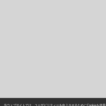
当ウェブサイトでは、ユーザビリティーを向上させるためにCookieを使