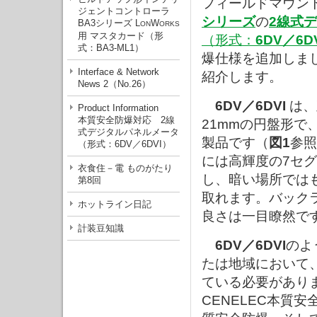
フィールドマウン
ジェントコントローラ
シリーズ
の
2線式
BA3シリーズ L
W
ON
ORKS
用 マスタカード（形
（形式：
6DV／6D
式：BA3-ML1）
爆仕様を追加しま
Interface & Network
紹介します。
News 2（No.26）
6DV／6DVI
は、
Product Information
本質安全防爆対応 2線
21mmの円盤形で
式デジタルパネルメータ
製品です（
図1
参照
（形式：6DV／6DVI）
には高輝度の7セグ
衣食住－電 ものがたり
し、暗い場所では
第8回
取れます。バック
ホットライン日記
良さは一目瞭然で
計装豆知識
6DV／6DVI
のよ
たは地域において
ている必要があり
CENELEC本質