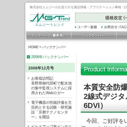
株式会社エムジーがお送りする製品情報・アプリケーション事例・計装豆
エムジートレンド
HOME
>
バックナンバー
2008年バックナンバー
2008年12月号
お客様訪問記
長野県御代田町で配水池
本質安全防
の集中監視システムに採
用されたWebロガー
2線式デジタ
電子機器の性能評価を主
6DVI）
目的とする試験・研究施
設「京都テクノセンタ
ー」を開設
今回、ご好評をい
ビルドアップ形インテリ