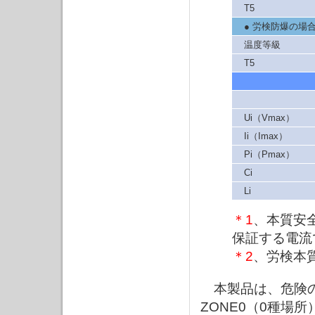
T5
● 労検防爆の場合
温度等級
T5
Ui（Vmax）
Ii（Imax）
Pi（Pmax）
Ci
Li
＊1
、本質安
保証する電流
＊2
、労検本
本製品は、危険の
ZONE0（0種場所