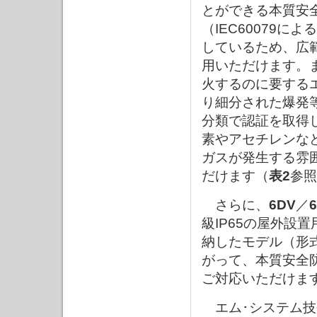
とができる本質安
（IEC60079に
しているため、広
用いただけます。
火するのに要する
り細分された爆発
分類で認証を取得
素やアセチレンな
ガスが発生する雰
だけます（
表2
参照
さらに、
6DV
／
6
級IP65の屋外設
納したモデル（形
がって、本質安全
ご対応いただけま
エム･システム技