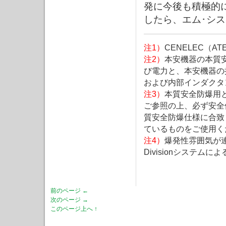
発に今後も積極的
したら、エム･シ
注1）
CENELEC（
注2）
本安機器の本質
び電力と、本安機器の
および内部インダクタ
注3）
本質安全防爆用
ご参照の上、必ず安全
質安全防爆仕様に合致
ているものをご使用く
注4）
爆発性雰囲気が
Divisionシステムによ
前のページ ←
次のページ →
このページ上へ ↑