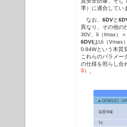
質安全防爆、そし
準）に適合してい
なお、
6DV
と
6D
異なり、その他の
30V、Ii（Imax
6DVI
はUi（Vmax
0.84Wという本
これらのパラメー
の仕様を照らし合
3）
。
● CENELEC（
温度等級
T4