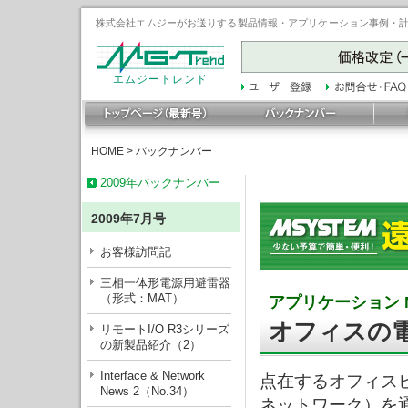
株式会社エムジーがお送りする製品情報・アプリケーション事例・計装豆
エムジートレンド
HOME
>
バックナンバー
2009年バックナンバー
2009年7月号
お客様訪問記
三相一体形電源用避雷器
（形式：MAT）
アプリケーション N
オフィスの
リモートI/O R3シリーズ
の新製品紹介（2）
Interface & Network
点在するオフィス
News 2（No.34）
ネットワーク）を