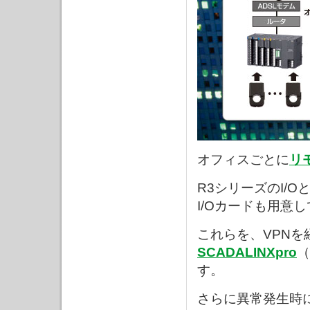
オフィスごとに
リモ
R3シリーズのI/
I/Oカードも用意
これらを、VPNを
SCADALINXpro
（
す。
さらに異常発生時