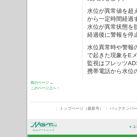
水位が異常値を超
から一定時間経過
水位が異常状態を
経過後に警報を停
水位異常時や警報
で起きた現象をE
監視はフレッツA
携帯電話から水位
前のページ ←
このページ上へ ↑
｜
トップページ（最新号）
｜
バックナンバ
エムジートレンド