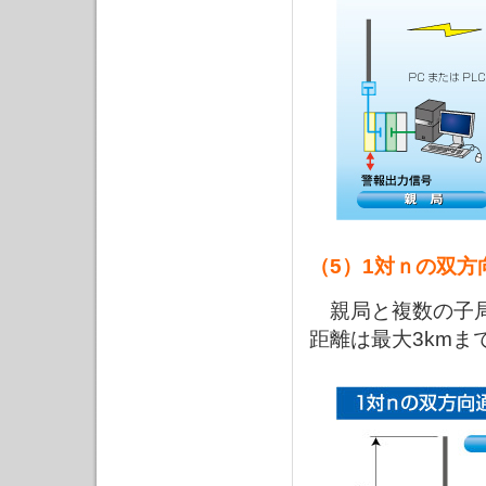
（5）1対ｎの双方
親局と複数の子局
距離は最大3kmま