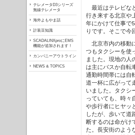
テレメータD3シリーズ
最近はテレビなど
無線テレメータ
行き来する北京や上
海外よもやま話
年にかけて仕事で
計装豆知識
りです。そこで今
SCADALINXproにEMS
北京市内の移動
機能が追加されます！
つもタクシーを使
カンパニーアウトライン
ました。現地の人
NEWS & TOPICS
は主にバスか自転
通勤時間帯には自
道一杯に広がって
いました。タクシ
っていても、時々
や歩行者にヒヤッ
したが、歩いて道
断するのは命がけ
た。長安街のよう