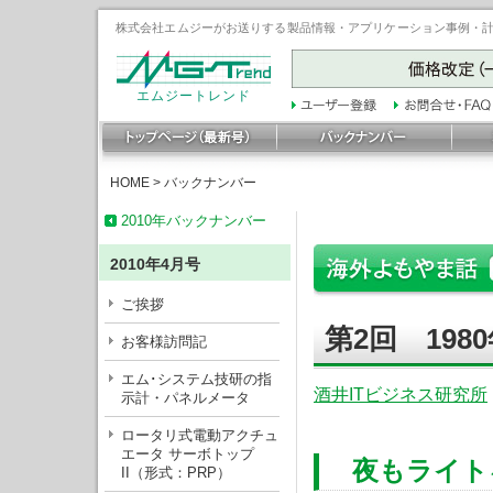
株式会社エムジーがお送りする製品情報・アプリケーション事例・計装豆
エムジートレンド
HOME
>
バックナンバー
2010年バックナンバー
2010年4月号
ご挨拶
第2回 198
お客様訪問記
エム･システム技研の指
酒井ITビジネス研究所
示計・パネルメータ
ロータリ式電動アクチュ
エータ サーボトップ
夜もライト
II（形式：PRP）