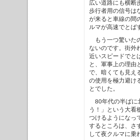
広い道路にも横断
歩行者用の信号は
が来ると車線の間
ルマが高速でとば
もう一つ驚いたの
ないのです。街外
近いスピードでと
と、軍事上の理由
で、暗くても見え
の使用を極力避け
とでした。
80年代の半ばに
う！」という大看
つけるようになっ
するところは、さ
して夜クルマに乗