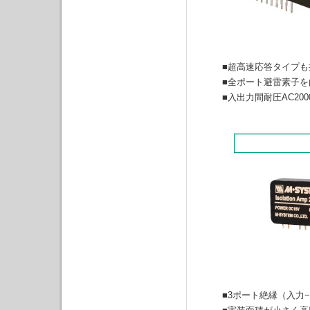
■超高速応答タイプも
■全ポート避雷素子を
■入出力間耐圧AC200
■3ポート絶縁（入力