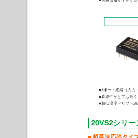
■実装面積が小さく高
■3ポート絶縁（入力
■直線性がとても高く
■超低温度ドリフト設
20VS2シリー
■ 超高速応答タイ