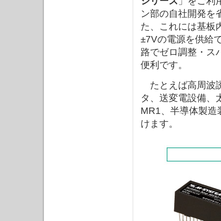
シリーズ
」をご利
ン部の自社開発を
た、これには基板内
±7Vの電源を供
路でゼロ調整・ス
便利です。
たとえば高周波誘
タ、送変電設備、
MR1、半導体製
けます。