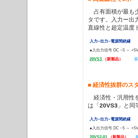
占有面積が最も少
タです。入力ー出
直線性と超定温度
入力−出力−電源間絶縁
●入出力信号 DC −5 ～ +5
20VS3
（新製品）
基
■ 経済性抜群のス
経済性・汎用性を
は「
20VS3
」と同
入力−出力−電源間絶縁
●入出力信号 DC −5 ～ +5
20VS2-01
（新製品）