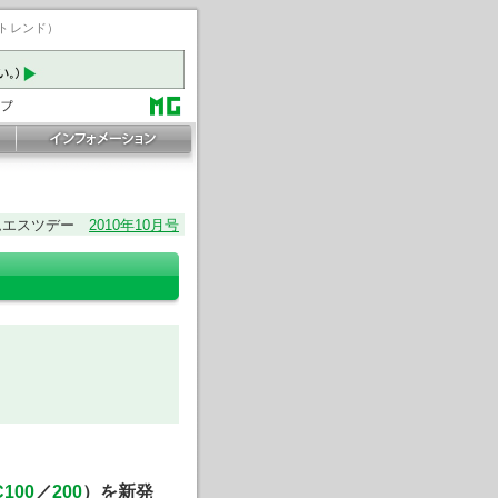
ートレンド）
ムエスツデー
2010年10月号
C100
／
200
）を新発