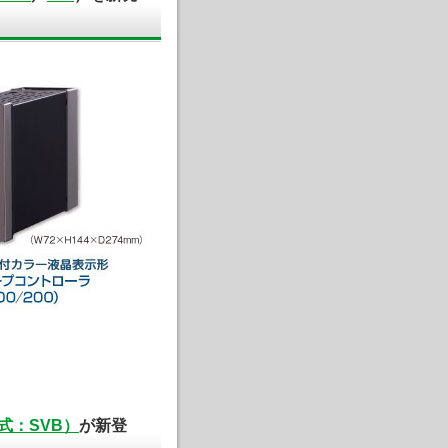
式：SVB）
が新登