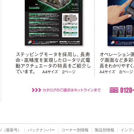
ジ（最新号）
｜
バックナンバー
｜
コーナー別情報
｜
製品別情報
｜
インフ