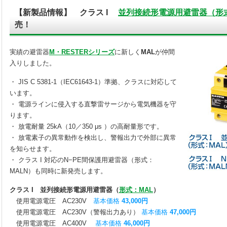
【新製品情報】 クラス I
並列接続形電源用避雷器（形式
売！
実績の避雷器
M・RESTERシリーズ
に新しく
MAL
が仲間
入りしました。
・ JIS C 5381-1（IEC61643-1）準拠、クラスに対応して
います。
・ 電源ラインに侵入する直撃雷サージから電気機器を守
ります。
・ 放電耐量 25kA（10／350 μs ）の高耐量形です。
・ 放電素子の異常動作を検出し、警報出力で外部に異常
を知らせます。
・ クラス I 対応のN−PE間保護用避雷器（形式：
MALN）も同時に新発売します。
クラス I 並列接続形電源用避雷器（
形式：MAL
）
使用電源電圧 AC230V
基本価格
43,000円
使用電源電圧 AC230V（警報出力あり）
基本価格
47,000円
使用電源電圧 AC400V
基本価格
46,000円