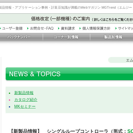
品情報・アプリケーション事例・計装豆知識が満載のWebマガジン MGTrend（エムジ
エ
新製品情報
●
カタログ紹介
●
MKセミナー
●
【新製品情報】 シングルループコントローラ（形式：
S