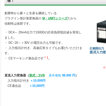
場！
創業時から脈々と生産を継続している
プラグイン形計装変換器の
M・UNITシリーズ
だから
信頼性は抜群です。
・ DC4～ 20mA出力で1500Ωの許容負荷抵抗値を実現し
ました。
・ DC−20～＋30V の電圧出力も可能です。
・ 入力指示計付き、高速応答タイプもお選びいただけま
す。
＊1
・ CEマーキング適合品です
。
※1
直流入力変換器（
形式：SVB
基本価格
98,000 円
）
入力指示計付き
＋10,000円
CE適合品
＋10,000円