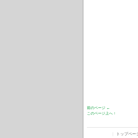
前のページ ←
このページ上へ ↑
｜
トップペー