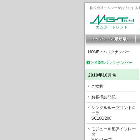
株式会社エムジーがお送りする製
エムジートレンド
HOME
>
バックナンバー
2010年バックナンバー
2010年10月号
ご挨拶
お客様訪問記
シングルループコントロ
ーラ
SC100/200
モジュール形アイソレー
タ
20シリーズ