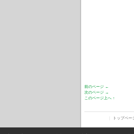
前のページ ←
次のページ →
このページ上へ ↑
｜
トップペー