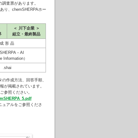
類の調査票があります。
、chemSHERPAホー
＞
＜ 川下企業 ＞
界
組立・最終製品
成 形 品
mSHERPA－AI
le Information）
.shai
ータの作成方法、回答手順、
報が掲載されています。
ご参照ください。
hemSHERPA_5.pdf
マニュアルをご参照くださ