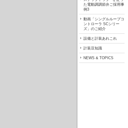
た電動調調節弁ご採用事
例3
動画「シングルループコ
ントローラ SCシリー
ズ」のご紹介
設備と計装あれこれ
計装豆知識
NEWS & TOPICS