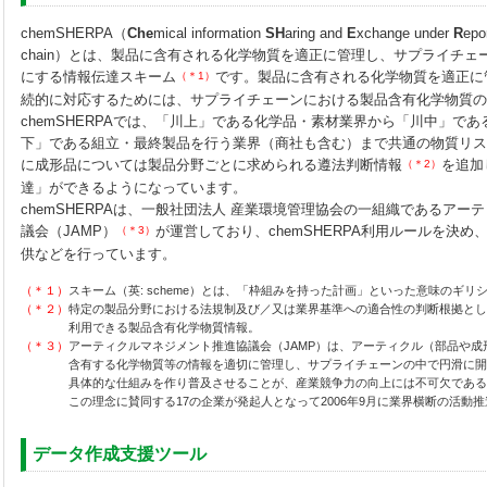
chemSHERPA（
Che
mical information
SH
aring and
E
xchange under
R
epo
chain）とは、製品に含有される化学物質を適正に管理し、サプライチ
にする情報伝達スキーム
です。製品に含有される化学物質を適正に
（＊1）
続的に対応するためには、サプライチェーンにおける製品含有化学物質の
chemSHERPAでは、「川上」である化学品・素材業界から「川中」で
下」である組立・最終製品を行う業界（商社も含む）まで共通の物質リス
に成形品については製品分野ごとに求められる遵法判断情報
を追加
（＊2）
達」ができるようになっています。
chemSHERPAは、一般社団法人 産業環境管理協会の一組織であるアー
議会（JAMP）
が運営しており、chemSHERPA利用ルールを決
（＊3）
供などを行っています。
（＊１）
スキーム（英: scheme）とは、「枠組みを持った計画」といった意味のギ
（＊２）
特定の製品分野における法規制及び／又は業界基準への適合性の判断根拠とし
利用できる製品含有化学物質情報。
（＊３）
アーティクルマネジメント推進協議会（JAMP）は、アーティクル（部品や成
含有する化学物質等の情報を適切に管理し、サプライチェーンの中で円滑に開
具体的な仕組みを作り普及させることが、産業競争力の向上には不可欠である
この理念に賛同する17の企業が発起人となって2006年9月に業界横断の活動推
データ作成支援ツール