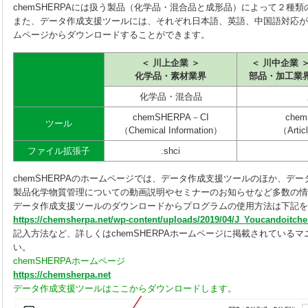
chemSHERPAには扱う製品（化学品・混合品と成形品）によって２種
また、データ作成支援ツールには、それぞれ日本語、英語、中国語対応があり
ムページからダウンロードすることができます。
＜ 川上企業 ＞
＜ 川中企業 
化学品・素材業界
部品・加工業
化学品・混合品
chemSHERPA－CI
che
ツール
（Chemical Information）
（Artic
ファイル拡張子
.shci
chemSHERPAのホームページでは、データ作成支援ツールのほか、デ
製品化学物質管理についての動画説明やセミナーのお知らせなど多数の情
データ作成支援ツールのダウンロードからプログラムの使用方法は下記を
https://chemsherpa.net/wp-content/uploads/2019/04/J_Youcandoitc
記入方法など、詳しくはchemSHERPAホームページに掲載されている
い。
chemSHERPAホームページ
https://chemsherpa.net
データ作成支援ツールはここからダウンロードします。