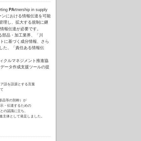
rting
PA
rtnership in supply
ェーンにおける情報伝達を可能
管理し、拡大する規制に継
情報伝達が必要です。
ある部品・加工業界、「川
トに基づく成分情報、さら
した、「責任ある情報伝
ティクルマネジメント推進協
め、データ作成支援ツールの提
リシア語を語源とする言葉
て
形品等の別称）が
示・伝達するための
との認識に立ち、
進主体として発足しました。