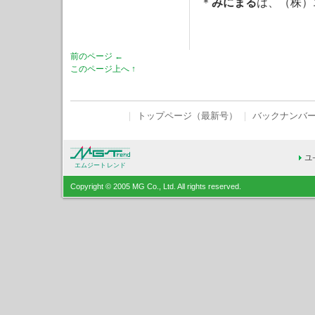
＊
みにまる
は、（株）
前のページ ←
このページ上へ ↑
｜
トップページ（最新号）
｜
バックナンバ
エムジートレンド
Copyright © 2005 MG Co., Ltd. All rights reserved.