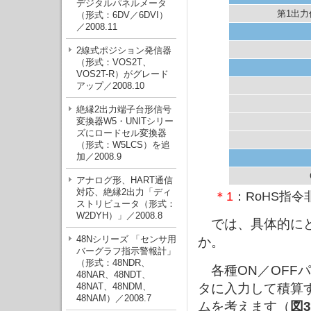
デジタルパネルメータ
第1出
（形式：6DV／6DVI）
／2008.11
2線式ポジション発信器
（形式：VOS2T、
VOS2T-R）がグレード
アップ／2008.10
絶縁2出力端子台形信号
変換器W5・UNITシリー
ズにロードセル変換器
（形式：W5LCS）を追
加／2008.9
アナログ形、HART通信
対応、絶縁2出力「ディ
＊1
：RoHS指
ストリビュータ（形式：
W2DYH）」／2008.8
では、具体的に
48Nシリーズ 「センサ用
か。
バーグラフ指示警報計」
（形式：48NDR、
各種ON／OFF
48NAR、48NDT、
48NAT、48NDM、
タに入力して積算
48NAM）／2008.7
ムを考えます（
図3