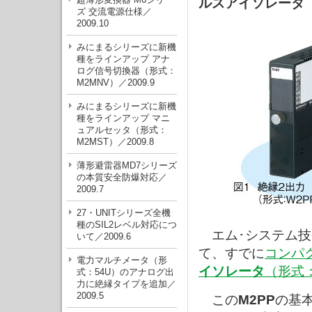
ルスアイソレータ
ズ 交流電源仕様／
2009.10
みにまるシリーズに新機
種をラインアップ アナ
ログ信号切換器（形式：
M2MNV）／2009.9
みにまるシリーズに新機
種をラインアップ マニ
ュアルセッタ（形式：
M2MST）／2009.8
薄形避雷器MD7シリーズ
の本質安全防爆対応／
2009.7
27・UNITシリーズ全機
種のSIL2レベル対応につ
エム･システム技
いて／2009.6
て、すでに
コンパ
電力マルチメータ（形
イソレータ
（形式
式：54U）のアナログ出
力に絶縁タイプを追加／
2009.5
この
M2PP
の基