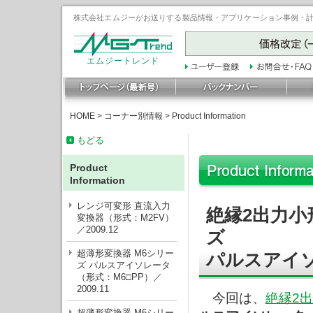
株式会社エムジーがお送りする製品情報・アプリケーション事例・計装豆
エムジートレンド
HOME
>
コーナー別情報
>
Product Information
もどる
Product
Information
レンジ可変形 直流入力
絶縁2出力小
変換器（形式：M2FV）
／2009.12
ズ
超薄形変換器 M6シリー
パルスアイソ
ズ パルスアイソレータ
（形式：M6□PP）／
2009.11
今回は、
絶縁2
超薄形変換器 M6シリー