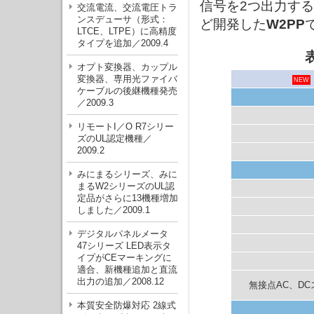
信号を2つ出力す
交流電流、交流電圧トラ
ンスデューサ（形式：
ど開発した
W2PP
LTCE、LTPE）に高精度
タイプを追加／2009.4
オプト変換器、カップル
変換器、専用光ファイバ
NEW
ケーブルの後継機種発売
／2009.3
リモートI／O R7シリー
ズのUL認定機種／
2009.2
みにまるシリーズ、みに
まるW2シリーズのUL認
定品がさらに13機種増加
しました／2009.1
デジタルパネルメータ
47シリーズ LED表示タ
イプがCEマーキングに
適合、新機種追加と直流
出力の追加／2008.12
無接点AC、DC
本質安全防爆対応 2線式