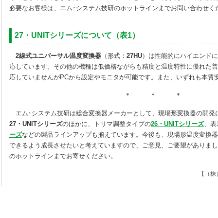
必要なお客様は、エム･システム技研のホットラインまでお問い合わせく
27・UNITシリーズについて（表1）
2線式ユニバーサル温度変換器
（形式：
27HU
）は性能的にハイエンドに
応しています。その他の機種は低価格ながらも精度と温度特性に優れた普
応していませんがPCから設定やモニタが可能です。また、いずれも本質
＊ ＊ ＊
エム･システム技研は総合変換器メーカーとして、現場形変換器の開発
27・UNITシリーズ
のほかに、トリマ調整タイプの
26・UNITシリーズ
、表
ーズ
などの製品ラインアップも揃えています。今後も、現場形温度変換
できるよう成長させたいと考えていますので、ご意見、ご要望がありまし
のホットラインまでお寄せください。
【（株