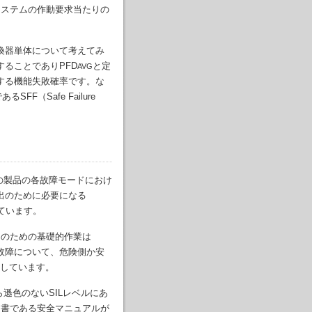
システムの作動要求当たりの
。
換器単体について考えてみ
することでありPFD
と定
AVG
動要求に対する機能失敗確率です。な
（Safe Failure
isの略で、その製品の各故障モードにおけ
出のために必要になる
ています。
そのための基礎的作業は
る故障について、危険側か安
しています。
遜色のないSILレベルにあ
明書である安全マニュアルが