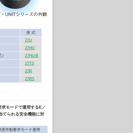
形 式
27U
27HU
応）
27HU-B
27TS
27R
27RS
要求モードで運用するE／
り当てられる安全機能に対
頻度作動要求モード運用