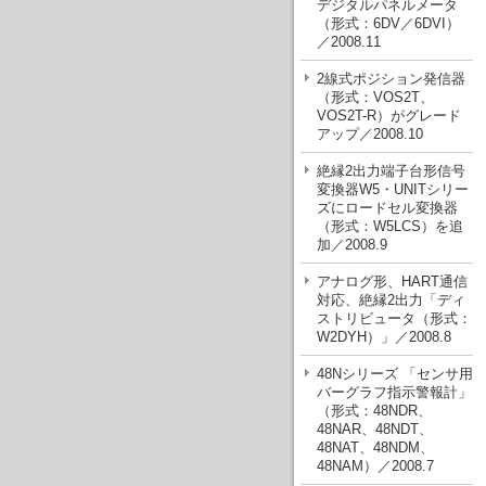
デジタルパネルメータ
（形式：6DV／6DVI）
／2008.11
2線式ポジション発信器
（形式：VOS2T、
VOS2T-R）がグレード
アップ／2008.10
絶縁2出力端子台形信号
変換器W5・UNITシリー
ズにロードセル変換器
（形式：W5LCS）を追
加／2008.9
アナログ形、HART通信
対応、絶縁2出力「ディ
ストリビュータ（形式：
W2DYH）」／2008.8
48Nシリーズ 「センサ用
バーグラフ指示警報計」
（形式：48NDR、
48NAR、48NDT、
48NAT、48NDM、
48NAM）／2008.7