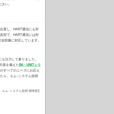
ださい。
位置し、HART通信にも対
及型で、HART通信には対
安全防爆に対応しています。
にも注力して参りました。
示器を備えた
B6・UNITシリ
器のすべてのニーズにお応え
たら、エム･システム技研
）エム･システム技研 開発部】