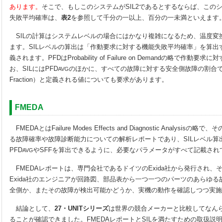
あります。
そこで、もしこのシステムがSIL2であるとするならば、この
失敗平均確率は、
表2
を参照して千分の一以上、百分の一未満といえます
SILの計算はシステムレベルの場合にはかなり複雑になるため、温度変
ます。SILレベルの算出は「作動要求に対する機能失敗平均確率」を算出
義されます。PFDはProbability of Failure on Demandの略で作
お、SILにはPFD
のほかに、すべての故障に対する安全側故障の割合であるSFF
AVG
Fraction）と定義される値についても要求があります。
FMEDA
FMEDAとはFailure Modes Effects and Diagnostic Analys
る故障確率や故障診断能力についての解析レポートであり、SILレベル算
PFD
やSFFを算出できるように、必要なパラメータがすべて記載され
AVG
FMEDAレポートは、専門会社であるドイツのExida社から発行され、
Exida社のエンジニアが回路図、部品表から一つ一つのパーツのあらゆ
全側か、またその故障が検出可能かどうか、実機の動作を確認しつつ実施
結論として、
27・UNITシリーズ
は世界の競合メーカーと比較してなんら
ることが確認できました。FMEDAレポートとSILを満たすための取扱説