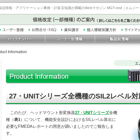
品情報・アプリケーション事例・計装豆知識が満載のWebマガジン MGTrend（エムジ
duct Information
エ
27・UNITシリーズ全機種のSIL2レベル
このたび、ヘッドマウント形変換器
27・UNITシリーズ
全機
種（
表1
）について、機能安全設計におけるSILレベル算出に
必要なFMEDAレポートの用意が調いましたのでご報告しま
す。