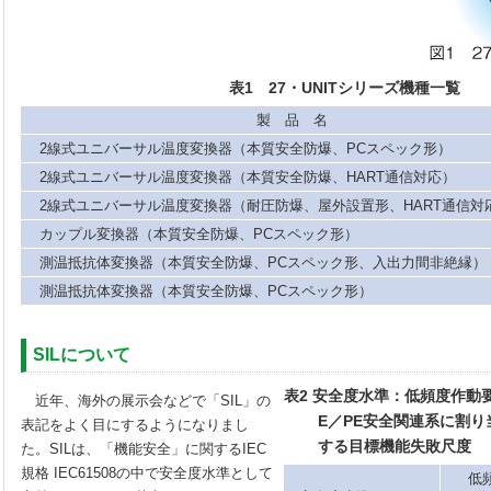
表1 27・UNITシリーズ機種一覧
製 品 名
2線式ユニバーサル温度変換器（本質安全防爆、PCスペック形）
2線式ユニバーサル温度変換器（本質安全防爆、HART通信対応）
2線式ユニバーサル温度変換器（耐圧防爆、屋外設置形、HART通信対
カップル変換器（本質安全防爆、PCスペック形）
測温抵抗体変換器（本質安全防爆、PCスペック形、入出力間非絶縁）
測温抵抗体変換器（本質安全防爆、PCスペック形）
SILについて
表2 安全度水準：低頻度作動
近年、海外の展示会などで「SIL」の
E／PE安全関連系に割
表記をよく目にするようになりまし
する目標機能失敗尺度
た。SILは、「機能安全」に関するIEC
規格 IEC61508の中で安全度水準として
低