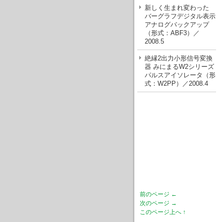
新しく生まれ変わった
バーグラフデジタル表示
アナログバックアップ
（形式：ABF3）／
2008.5
絶縁2出力小形信号変換
器 みにまるW2シリーズ
パルスアイソレータ（形
式：W2PP）／2008.4
前のページ ←
次のページ →
このページ上へ ↑