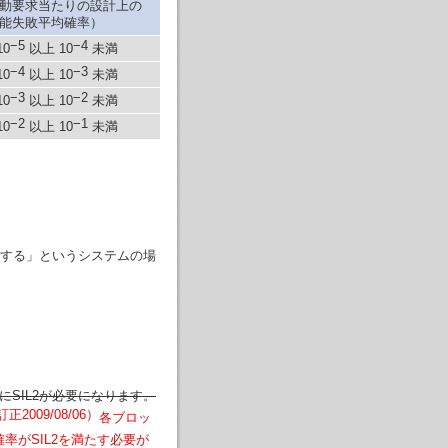
動要求当たりの設計上の
機能失敗平均確率）
−5
−4
10
以上 10
未満
−4
−3
10
以上 10
未満
−3
−2
10
以上 10
未満
−2
−1
10
以上 10
未満
する」というシステムの場
にSIL2が必要になります。
正2009/08/06）
各ブロッ
率がSIL2を満たす必要が