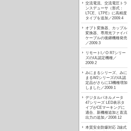
交流電流、交流電圧トラ
ンスデューサ（形式：
LTCE、LTPE）に高精度
タイプを追加／2009.4
オプト変換器、カップル
変換器、専用光ファイバ
ケーブルの後継機種発売
／2009.3
リモートI／O R7シリー
ズのUL認定機種／
2009.2
みにまるシリーズ、みに
まるW2シリーズのUL認
定品がさらに13機種増加
しました／2009.1
デジタルパネルメータ
47シリーズ LED表示タ
イプがCEマーキングに
適合、新機種追加と直流
出力の追加／2008.12
本質安全防爆対応 2線式