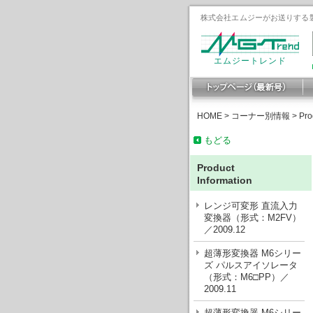
株式会社エムジーがお送りする製
エムジートレンド
HOME
>
コーナー別情報
>
Pro
もどる
Product
Information
レンジ可変形 直流入力
変換器（形式：M2FV）
／2009.12
超薄形変換器 M6シリー
ズ パルスアイソレータ
（形式：M6□PP）／
2009.11
超薄形変換器 M6シリー