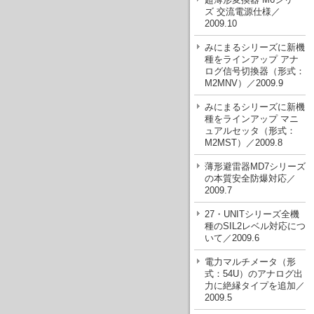
ズ 交流電源仕様／
2009.10
みにまるシリーズに新機
種をラインアップ アナ
ログ信号切換器（形式：
M2MNV）／2009.9
みにまるシリーズに新機
種をラインアップ マニ
ュアルセッタ（形式：
M2MST）／2009.8
薄形避雷器MD7シリーズ
の本質安全防爆対応／
2009.7
27・UNITシリーズ全機
種のSIL2レベル対応につ
いて／2009.6
電力マルチメータ（形
式：54U）のアナログ出
力に絶縁タイプを追加／
2009.5