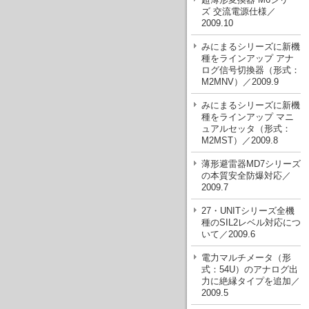
ズ 交流電源仕様／
2009.10
みにまるシリーズに新機
種をラインアップ アナ
ログ信号切換器（形式：
M2MNV）／2009.9
みにまるシリーズに新機
種をラインアップ マニ
ュアルセッタ（形式：
M2MST）／2009.8
薄形避雷器MD7シリーズ
の本質安全防爆対応／
2009.7
27・UNITシリーズ全機
種のSIL2レベル対応につ
いて／2009.6
電力マルチメータ（形
式：54U）のアナログ出
力に絶縁タイプを追加／
2009.5