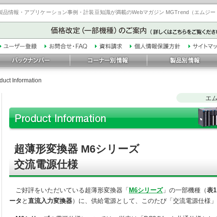
品情報・アプリケーション事例・計装豆知識が満載のWebマガジン MGTrend（エムジ
duct Information
エ
超薄形変換器 M6シリーズ
交流電源仕様
ご好評をいただいている超薄形変換器「
M6シリーズ
」の一部機種（
表1
ータ
と
直流入力変換器
）に、供給電源として、このたび「交流電源仕様」