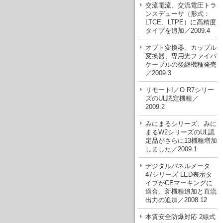
交流電流、交流電圧トラ
ンスデューサ（形式：
LTCE、LTPE）に高精度
タイプを追加／2009.4
オプト変換器、カップル
変換器、専用光ファイバ
ケーブルの後継機種発売
／2009.3
リモートI／O R7シリー
ズのUL認定機種／
2009.2
みにまるシリーズ、みに
まるW2シリーズのUL認
定品がさらに13機種増加
しました／2009.1
デジタルパネルメータ
47シリーズ LED表示タ
イプがCEマーキングに
適合、新機種追加と直流
出力の追加／2008.12
本質安全防爆対応 2線式