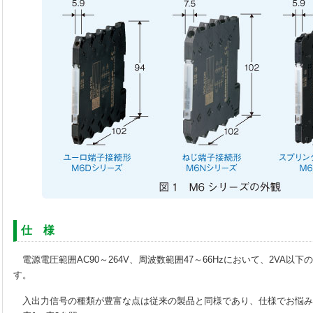
仕 様
電源電圧範囲AC90～264V、周波数範囲47～66Hzにおいて、2VA以
す。
入出力信号の種類が豊富な点は従来の製品と同様であり、仕様でお悩み