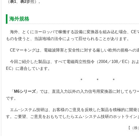
（
表1
、
表2
参照）。
海外規格
海外、とくにヨーロッパで稼働する設備に変換器を組み込む場合、CE
ものを使うと、当該地域の法令によって罰せられることがあります。
CEマーキングは、電磁波障害と安全性に対する厳しい欧州の規格への
今回ご紹介した製品は、すべて電磁両立性指令（2004／108／EC）および
EC）に適合しています。
＊ ＊ ＊
「
M6シリーズ
」では、直流入力以外の入力信号用変換器に対してもワ
です。
エム･システム技研は、お客様のご意見を反映した製品を積極的に開発
す。ご要望、ご意見をおもちでしたらエム･システム技研のホットライン
【（株