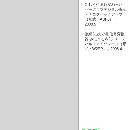
新しく生まれ変わった
バーグラフデジタル表示
アナログバックアップ
（形式：ABF3）／
2008.5
絶縁2出力小形信号変換
器 みにまるW2シリーズ
パルスアイソレータ（形
式：W2PP）／2008.4
前のページ ←