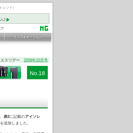
ートレンド）
ムエスツデー
2009年10月号
No.18
、
表2
に記載の
アイソレ
を追加しました。