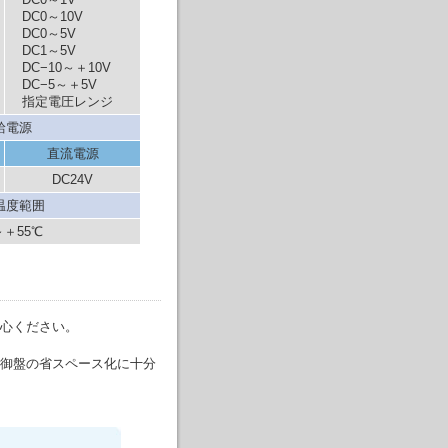
DC0～10V
DC0～5V
DC1～5V
DC−10～＋10V
DC−5～＋5V
指定電圧レンジ
給電源
直流電源
DC24V
温度範囲
～＋55℃
心ください。
御盤の省スペース化に十分