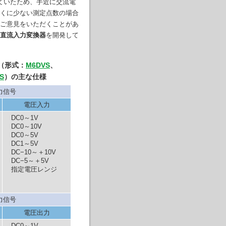
していたため、手近に交流電
くに少ない測定点数の場合
ご意見をいただくことがあ
直流入力変換器
を開発して
（形式：
M6DVS
、
S
）の主な仕様
力信号
電圧入力
DC0～1V
DC0～10V
DC0～5V
DC1～5V
DC−10～＋10V
DC−5～＋5V
指定電圧レンジ
力信号
電圧出力
DC0～1V