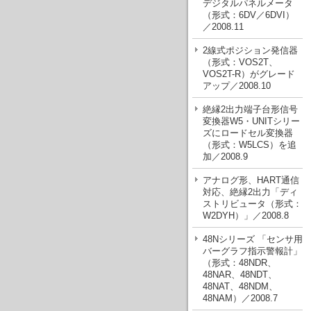
デジタルパネルメータ
（形式：6DV／6DVI）
／2008.11
2線式ポジション発信器
（形式：VOS2T、
VOS2T-R）がグレード
アップ／2008.10
絶縁2出力端子台形信号
変換器W5・UNITシリー
ズにロードセル変換器
（形式：W5LCS）を追
加／2008.9
アナログ形、HART通信
対応、絶縁2出力「ディ
ストリビュータ（形式：
W2DYH）」／2008.8
48Nシリーズ 「センサ用
バーグラフ指示警報計」
（形式：48NDR、
48NAR、48NDT、
48NAT、48NDM、
48NAM）／2008.7