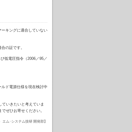
マーキングに適合していない
適合の証です。
低電圧指令（2006／95／
ールド電源仕様を現在検討中
していきたいと考えていま
までぜひお寄せください。
）エム･システム技研 開発部】