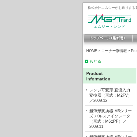
株式会社エムジーがお送りする製
エムジートレンド
HOME
>
コーナー別情報
>
Pro
もどる
Product
Information
レンジ可変形 直流入力
変換器（形式：M2FV）
／2009.12
超薄形変換器 M6シリー
ズ パルスアイソレータ
（形式：M6□PP）／
2009.11
超薄形変換器 M6シリー