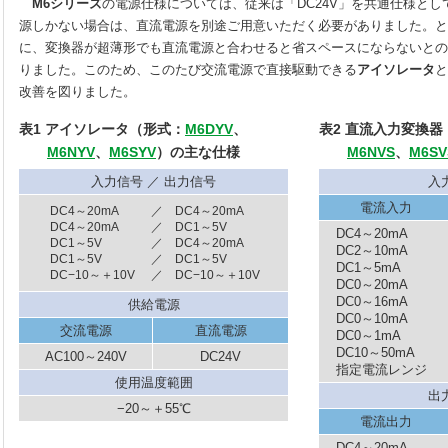
M6シリーズ
の電源仕様については、従来は「DC24V」を共通仕様と
源しかない場合は、直流電源を別途ご用意いただく必要がありました。と
に、変換器が超薄形でも直流電源と合わせると省スペースにならないとの
りました。このため、このたび交流電源で直接駆動できる
アイソレータ
と
改善を図りました。
表1 アイソレータ（形式：
M6DYV
、
表2 直流入力変換器
M6NYV
、
M6SYV
）の主な仕様
M6NVS
、
M6SV
入力信号 ／ 出力信号
入
電流入力
DC4～20mA
／ DC4～20mA
DC4～20mA
／ DC1～5V
DC4～20mA
DC1～5V
／ DC4～20mA
DC2～10mA
DC1～5V
／ DC1～5V
DC1～5mA
DC−10～＋10V
／ DC−10～＋10V
DC0～20mA
DC0～16mA
供給電源
DC0～10mA
交流電源
直流電源
DC0～1mA
DC10～50mA
AC100～240V
DC24V
指定電流レンジ
使用温度範囲
出
−20～＋55℃
電流出力
DC4～20mA