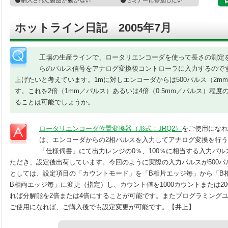
ホットライン日記 2005年7月
工場の生産ラインで、ロータリエンコーダを使って長さの測定
らのパルス信号をアナログ変換後コントローラに入力するので
上げたいと考えています。1mに対しエンコーダからは500パルス（2m
す。これを2倍（1mm／パルス）あるいは4倍（0.5mm／パルス）程
ることは可能でしょうか。
ロータリエンコーダ位置変換器（形式：JRQ2）
をご使用になれ
は、エンコーダからの2相パルスを入力してアナログ変換を行
「仕様伺書」にて出力レンジの0％、100％に相当する入力パ
ただき、設定後出荷しています。今回のように実際の入力パルスが500パ
としては、設定項目の「カウントモード」を「B相片エッジ毎」から「B
B相両エッジ毎」に変更（指定）し、カウント値を1000カウントまたは2
れば分解能を2倍または4倍にすることが可能です。またプログラミングユニ
ご使用になれば、ご購入後でも設定変更が可能です。【井上】