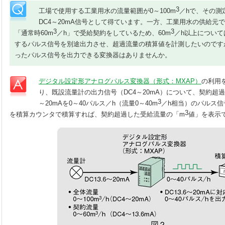
3
工場で使用する工業用水の流量範囲が0～100m
／hで、その測
DC4～20mA信号として得ています。一方、工業用水の供給元
3
3
「通常時60m
／h」で受給契約をしているため、60m
／h以上につい
するパルス信号を別途出力させ、超過流量の積算値を計測したいのです
ったパルス信号を出力できる変換器はありませんか。
デジタル設定形アナログパルス変換器（形式：MXAP）
の利用
り、既設流量計の出力信号（DC4～20mA）について、契約超過流
3
～20mAを0～40パルス／h（流量0～40m
／h相当）のパルス
3
を積算カウンタで積算すれば、契約超過した受給流量の「m
値」を表示