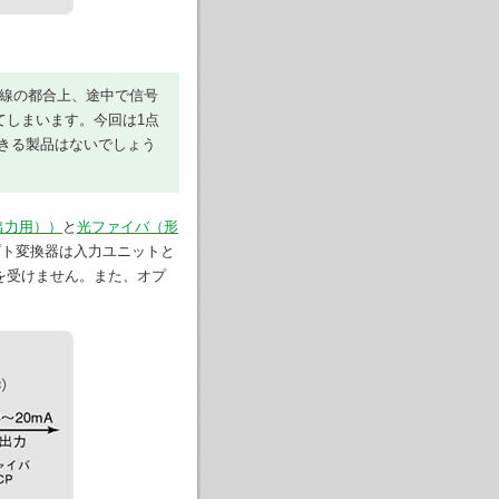
配線の都合上、途中で信号
てしまいます。今回は1点
きる製品はないでしょう
出力用））
と
光ファイバ（形
プト変換器は入力ユニットと
を受けません。また、オプ