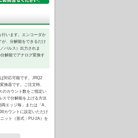
を行います。エンコーダか
すが、分解能をできるだけ
m／パルス）出力されま
度の分解能でアナログ変換す
ば対応可能です。JRQ2
う変換器です。ご注文時、
ルスのカウント数をご指定い
ルスで分解能を上げる方法
相両エッジ毎」または「A、
000カウントに設定いただけ
ット（形式：PU-2A）を