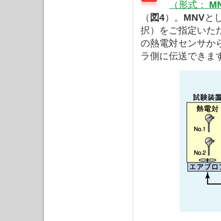
（形式：
M
（
図4
）。
MNV
と
択）をご指定いた
の熱電対センサから
ラ側に伝送できま