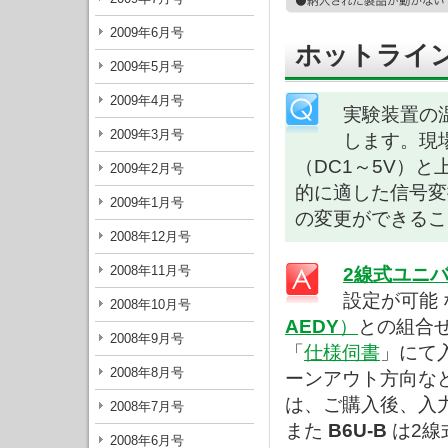
2009年6月号
ホットライン
2009年5月号
2009年4月号
実験装置の温
2009年3月号
します。現
（DC1～5V）
2009年2月号
的に適した信号変
2009年1月号
の変更ができるこ
2008年12月号
2008年11月号
2線式ユニ
設定が可能 
2008年10月号
AEDY
）
との組合
2008年9月号
「
仕様伺書
」にて
2008年8月号
ーンアウト方向な
は、ご購入後、入
2008年7月号
また
B6U-B
は2
2008年6月号