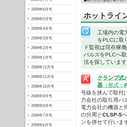
2009年6月号
ホットライン
2009年5月号
2009年4月号
工場内の電
2009年3月号
をPLCに
ド監視は現在稼働
2009年2月号
パルスをPLCへ
2009年1月号
法を探しています
2008年12月号
2008年11月号
クランプ式
器
（形式：
2008年10月号
号線を挟んで取付
2008年9月号
力会社の取引用パルス
2008年8月号
電力会社の機器と
の分周と
CLSP-5
へ
2008年7月号
ンを併せて行いま
2008年6月号