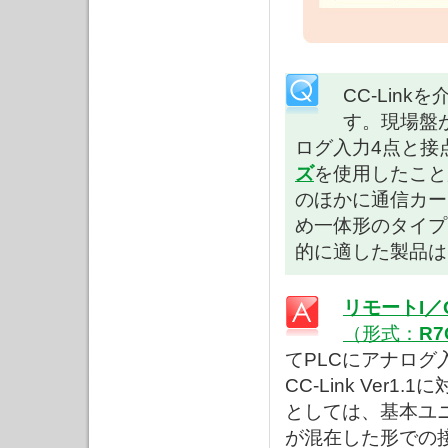
CC-Lin
す。現場盤
ログ入力4点と接
ズ
を使用したこと
のほかに通信カー
め一体形のタイプ
的に適した製品は
リモートI／
（形式：
R7
てPLCにアナロ
CC-Link Ve
としては、基本ユ
が混在した形での