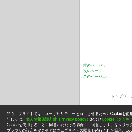
前のページ ←
次のページ →
このページ上へ ↑
｜
トップペー
当ウェブサイトでは、ユーザビリティーを向上させるためにCookieを使
エムジートレンド
詳しくは、
個人情報保護方針（Privacy policy）
および
Cookie（ク
Cookieを使用することに同意いただける場合、「同意します」をクリッ
Copyright © 2005 MG Co., Ltd. All 
ブラウザの設定を変更せずにウェブサイトの閲覧を続行された場合、Coo