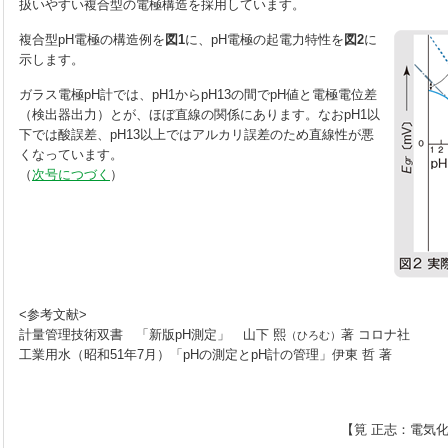
扱いやすい複合型の電極構造を採用しています。
複合型pH電極の構造例を
図1
に、pH電極の起電力特性を
図2
に
示します。
ガラス電極pH計では、pH1からpH13の間でpH値と電極電位差
（検出器出力）とが、ほぼ直線の関係にあります。なおpH1以
下では酸誤差、pH13以上ではアルカリ誤差のため直線性が悪
くなっています。
（
次号につづく
）
<参考文献>
計量管理技術双書 「新版pH測定」 山下 熙
著 コロナ社
（ひろむ）
工業用水（昭和51年7月）「pHの測定とpH計の管理」伊東 哲 著
【筧 正志：電気