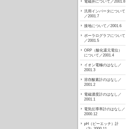
電磁弁について／2001.8
汎用インバータについて
／2001.7
接地について／2001.6
ポーラログラフについて
／2001.5
ORP（酸化還元電位）
について／2001.4
イオン電極のはなし／
2001.3
溶存酸素計のはなし／
2001.2
電磁濃度計のはなし／
2001.1
電気伝導率計のはなし／
2000.12
pH（ピーエッチ）計
（3）2000.11