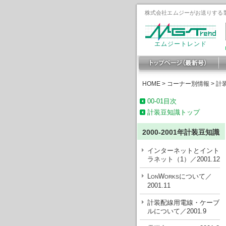
株式会社エムジーがお送りする製
エムジートレンド
HOME
>
コーナー別情報
>
計
00-01目次
計装豆知識トップ
2000-2001年計装豆知識
インターネットとイント
ラネット（1）／2001.12
L
W
について／
ON
ORKS
2001.11
計装配線用電線・ケーブ
ルについて／2001.9