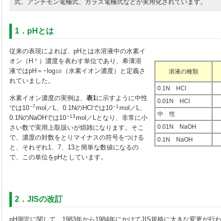
式、アンチモン電極式、ガラス電極式などが実用化されています。
1．pHとは
従来の表現によれば、pHとは水溶液中の水素イ
＋
オン（H
）濃度を表わす単位であり、希薄溶
液ではpH＝−log
（水素イオン濃度）と定義さ
溶液の種類
10
れていました。
0.1N HCl
水素イオン濃度の実例は、
表1
に示すように中性
0.01N HCl
−7
−1
では10
mol／L、0.1NのHClでは10
mol／L、
中 性
−13
0.1NのNaOHでは10
mol／Lとなり、非常に小
0.01N NaOH
さい数で実用上取扱いが煩雑になります。そこ
で、濃度の対数をとりマイナスの符号をつける
0.1N NaOH
と、それぞれ1、7、13と簡単な数値になるの
で、この単位をpHとしています。
2．JISの改訂
pH測定に関して、1983年から1984年にかけてJIS規格に大きな変更が