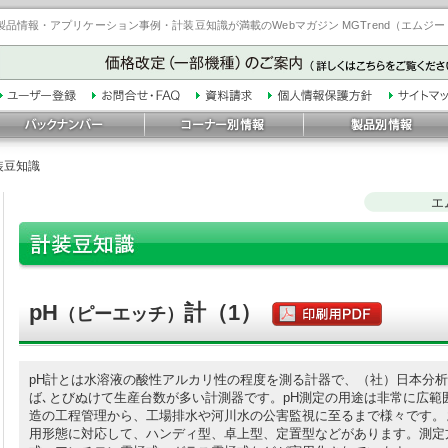
品情報・アプリケーション事例・計装豆知識が満載のWebマガジン MGTrend（エムジ
装豆知識
エ
pH
計（1）
（ピーエッチ）
pH計とは水溶液の酸性アルカリ性の程度を測る計器で、（社）日本分
ば､とびぬけて生産台数が多い計測器です。pH測定の用途は非常に広範
造の工程管理から、工場排水や河川水の公害監視に至るまで様々です。
用形態に対応して、ハンディ型、卓上型、定置型などがあります。測定