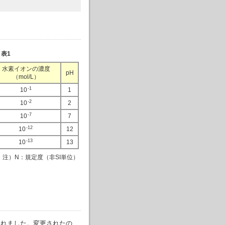
表1
水素イオンの濃度
pH
（mol/L）
-1
10
1
-2
10
2
-7
10
7
-12
10
12
-13
10
13
注）N：規定度（非SI単位）
行われました。変更されたの