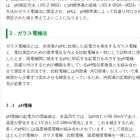
は、pH測定方法（JIS Z 8802）とpH標準液の規格（JIS K 0018～0
方法がガラス電極法に限定され、pHは、pH標準液によって目盛り付けさ
測定された値と考えてよいことになりました。
3．ガラス電極法
ガラス電極法とは、水溶液のpHに比例した起電力を発生するガラス電極
と、電位測定のための基準電位を与える比較電極を一対にして試料水に浸
したとき、両電極間に発生するpHに対応する起電力を出力するpH電極
と、目盛り付けするための機能を有しているpH指示変換器とを組み合わ
せて測定する方法です。比較電極には内部液（KCl溶液）が入っていて液
絡部から少量ずつ流出させる構造をとっているため、内部液の定期的な補
充が必要です。
3．1 pH電極
pH電極の起電力の理論値は、水温25℃では、1pH当たり59.16mVであり、
温度が変化すると1℃当たり0.198mV変化します。これを補正するため、
多くのpH計には温度補償電極が組み合わされています。そして現在は、
ほとんどの電極が、ガラス電極、比較電極、温度補償電極を一体にした、