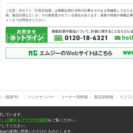
ご注意：当サイト「計装豆知識」は掲載誌発行当時の記事をそのまま再編集しておりま
格、製品仕様など）が、その後変更されている場合があります。最新の情報や掲載記事
インまでお問合せください。
ジ（最新号）
｜
バックナンバー
｜
コーナー別情報
｜
製品別情報
｜
インフ
用しています。
ッキー）に関するブラウザの設定
をご覧ください。
クしてください。
rights reserved.
kieの使用に同意いただけたものとします。