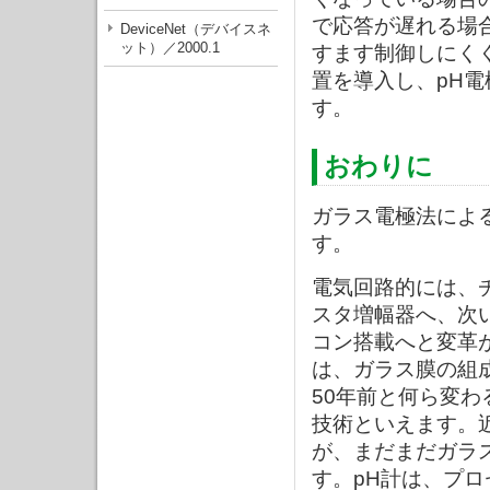
で応答が遅れる場
DeviceNet（デバイスネ
ット）／2000.1
すます制御しにく
置を導入し、pH
す。
おわりに
ガラス電極法によ
す。
電気回路的には、
スタ増幅器へ、次
コン搭載へと変革
は、ガラス膜の組
50年前と何ら変
技術といえます。
が、まだまだガラ
す。pH計は、プ