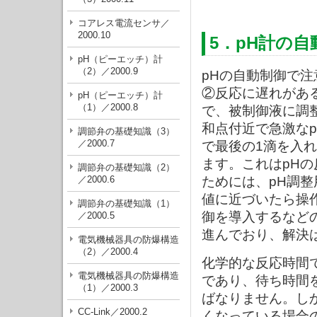
コアレス電流センサ／
2000.10
5．pH計の自
pH（ピーエッチ）計
（2）／2000.9
pHの自動制御で
②反応に遅れがあ
pH（ピーエッチ）計
（1）／2000.8
で、被制御液に調
和点付近で急激な
調節弁の基礎知識（3）
／2000.7
で最後の1滴を入
ます。これはpH
調節弁の基礎知識（2）
／2000.6
ためには、pH調
値に近づいたら操
調節弁の基礎知識（1）
御を導入するなど
／2000.5
進んでおり、解決
電気機械器具の防爆構造
（2）／2000.4
化学的な反応時間
電気機械器具の防爆構造
であり、待ち時間
（1）／2000.3
ばなりません。し
CC-Link／2000.2
くなっている場合