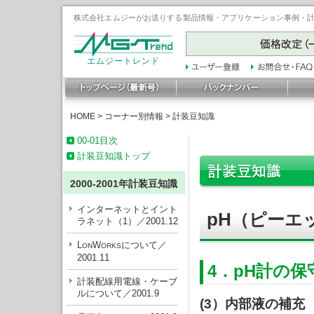
株式会社エムジーがお送りする製品情報・アプリケーション事例・計装豆
エムジートレンド
HOME
>
コーナー別情報
>
計装豆知識
00-01目次
計装豆知識トップ
2000-2001年計装豆知識
インターネットとイント
pH
（ピーエ
ラネット（1）／2001.12
L
W
について／
ON
ORKS
2001.11
4．pH計の保
計装配線用電線・ケーブ
ルについて／2001.9
(3）内部液の補充