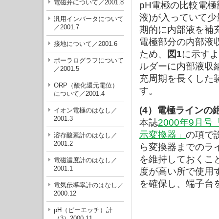
電磁弁について／2001.8
pH電極の比較電極
液)が入っていて
汎用インバータについて
／2001.7
期的に内部液を補
電極部分の内部液
接地について／2001.6
ため、
図1
に示すよ
ポーラログラフについて
ルダーに内部液収
／2001.5
充周期を長くした
ORP（酸化還元電位）
す。
について／2001.4
(4）電極ラインの
イオン電極のはなし／
2001.3
本誌
2000年9月号
示変換器」
の項で
溶存酸素計のはなし／
2001.2
ら変換器までのラ
を維持しておくこ
電磁濃度計のはなし／
2001.1
度が高い所で使用
を確保し、端子台
電気伝導率計のはなし／
2000.12
pH（ピーエッチ）計
（3）2000.11