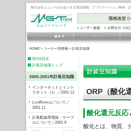
株式会社エムジーがお送りする製品情報・アプリケーション事例・計装豆
エムジートレンド
HOME
>
コーナー別情報
>
計装豆知識
00-01目次
計装豆知識トップ
2000-2001年計装豆知識
インターネットとイント
ORP（酸化
ラネット（1）／2001.12
L
W
について／
ON
ORKS
2001.11
酸化還元反応
計装配線用電線・ケーブ
ルについて／2001.9
酸化とは、物質、