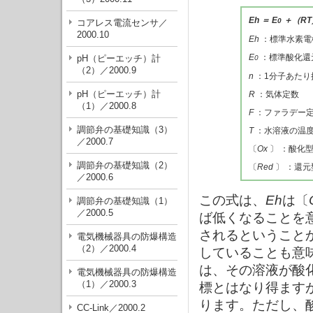
Eh ＝ E
＋（RT
0
コアレス電流センサ／
2000.10
Eh
：標準水素電
E
：標準酸化還
pH（ピーエッチ）計
0
（2）／2000.9
n
：1分子あたり
pH（ピーエッチ）計
R
：気体定数
（1）／2000.8
F
：ファラデー
調節弁の基礎知識（3）
T
：水溶液の温
／2000.7
〔
Ox
〕 ：酸化
調節弁の基礎知識（2）
〔
Red
〕 ：還元
／2000.6
この式は、
Eh
は〔
調節弁の基礎知識（1）
／2000.5
ば低くなることを
されるということ
電気機械器具の防爆構造
（2）／2000.4
していることも意
は、その溶液が酸
電気機械器具の防爆構造
（1）／2000.3
標とはなり得ます
ります。ただし、
CC-Link／2000.2