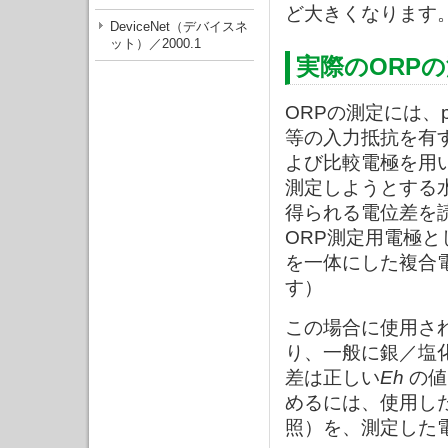
ど大きくなります
DeviceNet（デバイスネ
ット）／2000.1
実際のORP
ORPの測定には、
等の入力抵抗を有
よび比較電極を用
測定しようとする
得られる電位差を
ORP測定用電極
を一体にした複合
す）
この場合に使用さ
り、一般に銀／塩
差は正しい
Eh
の値
めるには、使用し
照）を、測定した