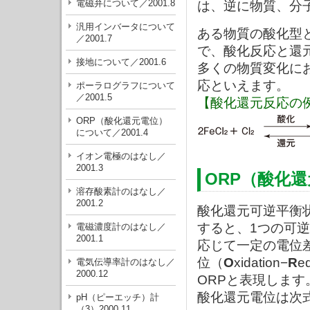
電磁弁について／2001.8
は、逆に物質、分
汎用インバータについて
ある物質の酸化型
／2001.7
で、酸化反応と還
接地について／2001.6
多くの物質変化に
応といえます。
ポーラログラフについて
／2001.5
【酸化還元反応の
ORP（酸化還元電位）
について／2001.4
イオン電極のはなし／
2001.3
ORP（酸化
溶存酸素計のはなし／
2001.2
酸化還元可逆平衡
すると、1つの可
電磁濃度計のはなし／
2001.1
応じて一定の電位
位（
O
xidation−
R
e
電気伝導率計のはなし／
2000.12
ORPと表現します
酸化還元電位は次
pH（ピーエッチ）計
（3）2000.11