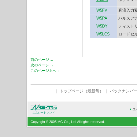
W5FV
直流入力
W5PA
パルスア
W5DY
ディスト
W5LCS
ロードセ
前のページ ←
次のページ →
このページ上へ ↑
｜
トップページ（最新号）
｜
バックナンバ
エムジートレンド
Copyright © 2005 MG Co., Ltd. All rights reserved.