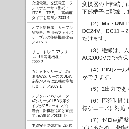
交流電流、交流電圧トラ
変換器の上部端子
ンスデューサ（形式：
下部端子に配線し
LTCE、LTPE）に高精度
タイプを追加／2009.4
（2）
M5・UNI
オプト変換器、カップル
DC24V、DC11～
変換器、専用光ファイバ
ケーブルの後継機種発売
だけます。
／2009.3
（3）絶縁は、入
リモートI／O R7シリー
ズのUL認定機種／
AC2000Vまで確
2009.2
（4）DINレー
みにまるシリーズ、みに
ができます。
まるW2シリーズのUL認
定品がさらに13機種増加
しました／2009.1
（5）2出力であ
デジタルパネルメータ
（6）応答時間は標
47シリーズ LED表示タ
イプがCEマーキングに
様なニーズに対応
適合、新機種追加と直流
出力の追加／2008.12
（7）ゼロ点調整
本質安全防爆対応 2線式
ているため、操作