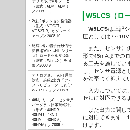
デジタルパネルメータ
（形式：6DV／6DVI）
／2008.11
W5LCS（
2線式ポジション発信器
（形式：VOS2T、
W5LCS
は上記シ
VOS2T-R）がグレード
圧としては2～10
アップ／2008.10
絶縁2出力端子台形信号
また、センサに供
変換器W5・UNITシリー
形で45mAまで
ズにロードセル変換器
（形式：W5LCS）を追
る工夫を施してい
加／2008.9
し、センサ電源と
アナログ形、HART通信
を効率よく抑えて
対応、絶縁2出力「ディ
ストリビュータ（形式：
入力については、1
W2DYH）」／2008.8
セルに対応できる
48Nシリーズ 「センサ用
バーグラフ指示警報計」
また出力に関して
（形式：48NDR、
48NAR、48NDT、
に対応できます。
48NAT、48NDM、
けます。
48NAM）／2008.7