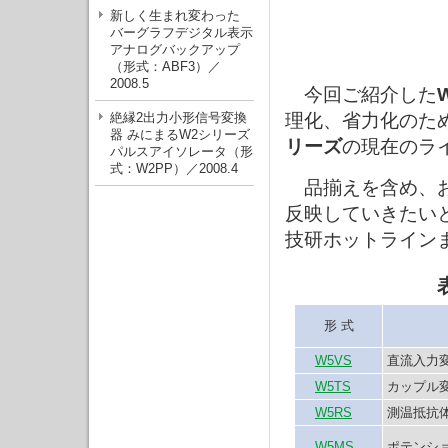
新しく生まれ変わった
バーグラフデジタル表示
アナログバックアップ
（形式：ABF3）／
2008.5
今回ご紹介した
絶縁2出力小形信号変換
理化、省力化のた
器 みにまるW2シリーズ
リーズ
の現在のラ
パルスアイソレータ（形
式：W2PP）／2008.4
品揃えを含め、お
反映していきたい
技研ホットライン
形 式
W5VS
直流入力
W5TS
カップル
W5RS
測温抵抗
W5MS
ポテンシ