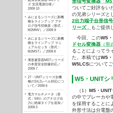
形信号変換器
「
M
ズ 交流電源仕様／
ついてご好評をい
2009.10
の兄弟シリーズと
みにまるシリーズに新機
2出力端子台形信
種をラインアップ アナ
ログ信号切換器（形式：
リーズ
」
もご提供
M2MNV）／2009.9
今回、この
W5・
みにまるシリーズに新機
種をラインアップ マニ
ドセル変換器
（形
ュアルセッタ（形式：
ることによってラ
M2MST）／2009.8
た。本稿では
W5・
薄形避雷器MD7シリーズ
W5LCS
についてご
の本質安全防爆対応／
2009.7
27・UNITシリーズ全機
W5・UNIT
種のSIL2レベル対応につ
いて／2009.6
（1）
M5・UNI
電力マルチメータ（形
の中でブレーカや
式：54U）のアナログ出
力に絶縁タイプを追加／
を採用することに
2009.5
外形寸法は分電盤