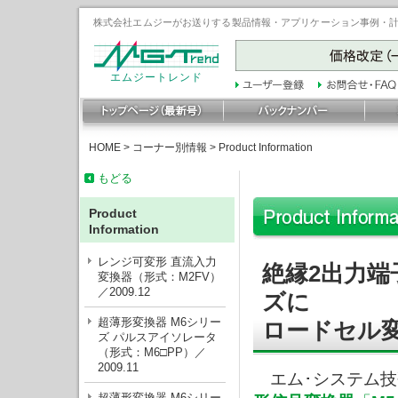
株式会社エムジーがお送りする製品情報・アプリケーション事例・計装豆
エムジートレンド
HOME
>
コーナー別情報
>
Product Information
もどる
Product
Information
レンジ可変形 直流入力
絶縁2出力端
変換器（形式：M2FV）
／2009.12
ズに
超薄形変換器 M6シリー
ロードセル変
ズ パルスアイソレータ
（形式：M6□PP）／
2009.11
エム･システム技
超薄形変換器 M6シリー