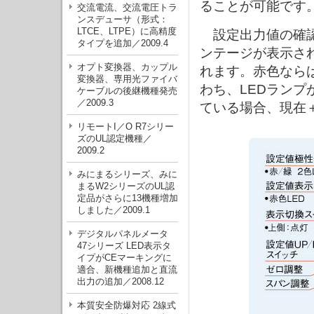
ることが可能です
交流電流、交流電圧トラ
ンスデューサ（形式：
LTCE、LTPE）に高精度
設定出力値の確認
タイプを追加／2009.4
ンテージが表示さ
オプト変換器、カップル
れます。赤色なら
変換器、専用光ファイバ
わち、LEDランプ
ケーブルの後継機種発売
／2009.3
ている場合、現在＋
リモートI／O R7シリー
ズのUL認定機種／
2009.2
みにまるシリーズ、みに
まるW2シリーズのUL認
定品がさらに13機種増加
しました／2009.1
デジタルパネルメータ
47シリーズ LED表示タ
イプがCEマーキングに
適合、新機種追加と直流
出力の追加／2008.12
本質安全防爆対応 2線式