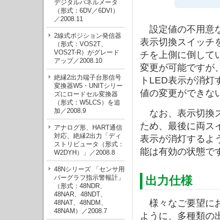
デジタルパネルメータ
（形式：6DV／6DVI）
／2008.11
設定値の不用意な
2線式ポジション発信器
表示切換スイッチ
（形式：VOS2T、
VOS2T-R）がグレード
チを上側に倒して
アップ／2008.10
変更が可能ですが
絶縁2出力端子台形信号
トLED表示が消
変換器W5・UNITシリー
値の変更ができな
ズにロードセル変換器
（形式：W5LCS）を追
加／2008.9
なお、表示切換ス
ため、最後に両スイ
アナログ形、HART通信
対応、絶縁2出力「ディ
表示が消灯するよ
ストリビュータ（形式：
能は有効の状態で
W2DYH）」／2008.8
48Nシリーズ 「センサ用
バーグラフ指示警報計」
出力仕様
（形式：48NDR、
48NAR、48NDT、
様々なご要望に
48NAT、48NDM、
48NAM）／2008.7
ように、多種類の