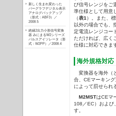
び信号レンジをご
新しく生まれ変わった
バーグラフデジタル表示
準仕様として用意
アナログバックアップ
（形式：ABF3）／
（
表1
）。また、標
2008.5
以外の場合でも、
絶縁2出力小形信号変換
定電流レンジコー
器 みにまるW2シリーズ
ただければ、広く
パルスアイソレータ（形
式：W2PP）／2008.4
仕様に対応できま
海外規格対応
変換器を海外（と
合、CEマーキン
によって罰せられ
M2MST
はCEマ
108／EC）およ
す。