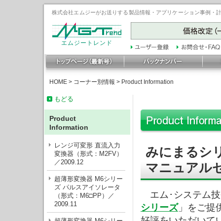
株式会社エムジーがお送りする製品情報・アプリケーション事例・計装豆
エムジートレンド
HOME
>
コーナー別情報
>
Product Information
もどる
Product
Information
レンジ可変形 直流入力
みにまるシ
変換器（形式：M2FV）
／2009.12
マニュアルセ
超薄形変換器 M6シリー
ズ パルスアイソレータ
エム･システム技
（形式：M6□PP）／
2009.11
シリーズ
」をご提
好評をいただいて
超薄形変換器 M6シリー