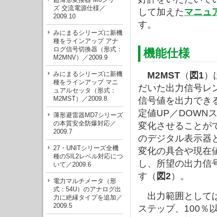
ズ 交流電源仕様／
して加えた
マニュ
2009.10
す。
みにまるシリーズに新機
種をラインアップ アナ
ログ信号切換器（形式：
機能仕様
M2MNV）／2009.9
みにまるシリーズに新機
M2MST
（
図1
）
種をラインアップ マニ
だいた出力信号レ
ュアルセッタ（形式：
M2MST）／2009.8
信号値を出力でき
定値UP／DOWN
薄形避雷器MD7シリーズ
の本質安全防爆対応／
変化させることがで
2009.7
のデジタル表示器
27・UNITシリーズ全機
変化の具合や現在
種のSIL2レベル対応につ
し、所望の出力信
いて／2009.6
す（
図2
）。
電力マルチメータ（形
式：54U）のアナログ出
出力範囲としては所
力に絶縁タイプを追加／
2009.5
ステップ、100％