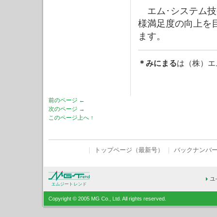
エム･システム技
様満足度の向上を
ます。
＊みにまる
は（株）エ
前のページ ←
次のページ →
このページ上へ ↑
｜
トップページ（最新号）
｜
バックナンバ
エムジートレンド
Copyright © 2005 MG Co., Ltd. All rights reserved.