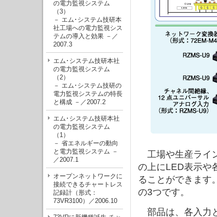
の電力監視システム
（3）
－ エム･システム技研本
社工場への電力監視シス
テムの導入と効果 －／
2007.3
エム･システム技研本社
の電力監視システム
（2）
－ エム･システム技研の
電力監視システムの特長
と構成 －／2007.2
エム･システム技研本社
の電力監視システム
（1）
－ 省エネルギーの動向
と電力監視システム －
工場や生産ライン
／2007.1
の上にLED表示
オープンネットワークに
ることができます
接続できるチャートレス
の3つです。
記録計（形式：
73VR3100）／2006.10
部品は、各入力と