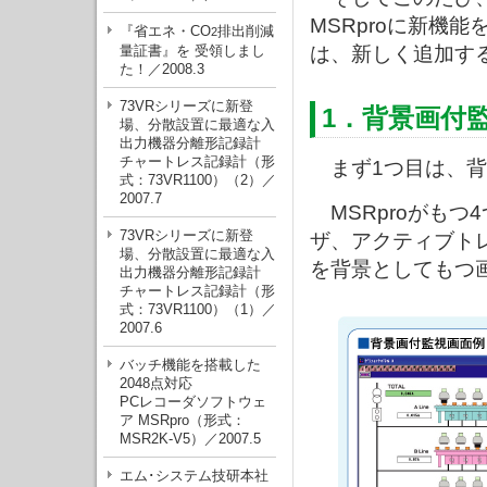
MSRproに新機
『省エネ・CO
排出削減
2
量証書』を 受領しまし
は、新しく追加す
た！／2008.3
73VRシリーズに新登
1．背景画付
場、分散設置に最適な入
出力機器分離形記録計
チャートレス記録計（形
まず1つ目は、背
式：73VR1100）（2）／
2007.7
MSRproがもつ
73VRシリーズに新登
ザ、アクティブト
場、分散設置に最適な入
を背景としてもつ
出力機器分離形記録計
チャートレス記録計（形
式：73VR1100）（1）／
2007.6
バッチ機能を搭載した
2048点対応
PCレコーダソフトウェ
ア MSRpro（形式：
MSR2K-V5）／2007.5
エム･システム技研本社