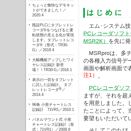
ちょっと愉快なデモキッ
トができました！／
は じ め に
2020.4
既設PLCにタブレットレ
エム･システム技
コーダ®をつなげると運
PCレコーダソフト
転状態の見える化が実現
します。タブレットレコ
MSR2K）
を先に発
ーダ®（形式：TR30-
G）／2019.4
MSRproは、多
大幅機能アップしたワイ
の各種入力信号デ
ヤレス記録計 新登
画面や解析画面で
場！！TR30-G／2016.1
注1）
。
表示の一切をタブレット
に託した記録計。 タブ
PCレコーダソフ
®
レットレコーダ
／
2014.4
ますが、それを超え
を用意しました。
96角 小形チャートレス
記録計 71VR1／2010.1
たことによって、
要望もいただいて
パネルマウント式 小形
チャートレス記録計（形
式：71VR1）／2009.8
そしてこのたび、