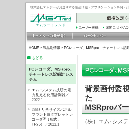
株式会社エムジーがお送りする製品情報・アプリケーション事例・計装豆
エムジートレンド
HOME
>
製品別情報
>
PCレコーダ、MSRpro、チャートレス記
もどる
PCレコーダ、MSRpro、
チャートレス記録計シス
テム
背景画付監視
エム･システム技研の電
力見える化用計測器／
た
2022.1
MSRproバ
288ミリ角サイズパネル
マウント形タブレットレ
®
コーダ
（形式：
（株）エム･シス
TR75）／2021.1