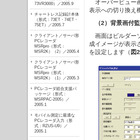
オーバービュー画
73VR3000）／2005.9
表示への切り換え
チャートレス記録計本体
（形式：73ET・74ET・
（2）背景画付監
75ET）／2005.7
画面はビルダーソ
クライアント／サーバ形
PCレコーダ
成イメージが表示
MSRpro（形式：
を設定します（
図2
MSR2K）（2）／2005.4
クライアント／サーバ形
PCレコーダ
MSRpro（形式：
MSR2K）（1）／2005.3
PCレコーダ総合支援パ
ッケージ（形式：
MSRPAC-2005）／
2005.1
モバイル測定に最適な
PCレコーダ入力（形
式：RZUS-U9）／
2005.1