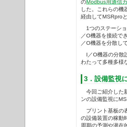
の
Modbus用通信
した。これらの機
経由してMSRpr
1つのステーション、
／O機器を接続で
／O機器を分散し
I／O機器の分散
わたって多種多様
3．設備監視
今回ご紹介した新
ンの設備監視にMS
プリント基板の表
の設備装置の稼動
周期の予測や潜在