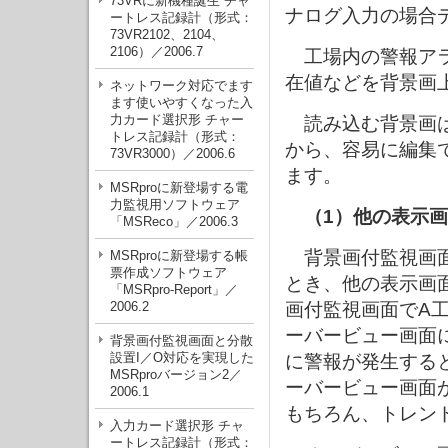
73VRに新機種誕生 チャ
ナログ入力の場合
ートレス記録計（形式：
73VR2102、2104、
2106）／2006.7
工場内の警報アラ
在値などを背景画
ネットワーク対応でます
ます使いやすくなった入
力カード選択形 チャー
読み込む背景画は、
トレス記録計（形式：
から、容易に編集
73VR3000）／2006.6
ます。
MSRproに新登場する電
力監視用ソフトウェア
（1）他の表示
「MSReco」／2006.3
背景画付監視画面
MSRproに新登場する帳
票作成ソフトウェア
とき、他の表示画
「MSRpro-Report」／
2006.2
画付監視画面でA
ーバービュー画面
背景画付監視画面と分散
設置I／O対応を実現した
に警報が発生する
MSRproバージョン2／
ーバービュー画面
2006.1
もちろん、トレン
入力カード選択形 チャ
ートレス記録計（形式：