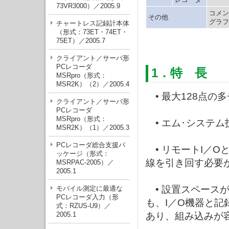
73VR3000）／2005.9
コメン
その他
グラフ
チャートレス記録計本体
（形式：73ET・74ET・
75ET）／2005.7
クライアント／サーバ形
PCレコーダ
1．特 長
MSRpro（形式：
MSR2K）（2）／2005.4
• 最大128点の
クライアント／サーバ形
PCレコーダ
MSRpro（形式：
• エム･システム
MSR2K）（1）／2005.3
PCレコーダ総合支援パ
• リモートI／
ッケージ（形式：
線を引き回す必要
MSRPAC-2005）／
2005.1
• 設置スペース
モバイル測定に最適な
PCレコーダ入力（形
も、I／O機器と
式：RZUS-U9）／
2005.1
あり、組み込みが