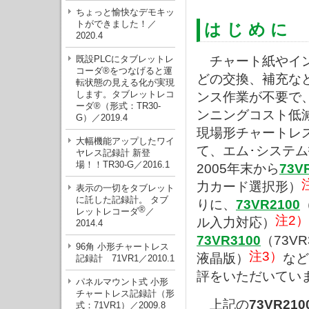
ちょっと愉快なデモキッ
トができました！／
は じ め に
2020.4
既設PLCにタブレットレ
チャート紙やイ
コーダ®をつなげると運
どの交換、補充な
転状態の見える化が実現
します。タブレットレコ
ンス作業が不要で
ーダ®（形式：TR30-
ンニングコスト低
G）／2019.4
現場形チャートレ
大幅機能アップしたワイ
て、エム･システ
ヤレス記録計 新登
場！！TR30-G／2016.1
2005年末から
73V
力カード選択形）
表示の一切をタブレット
に託した記録計。 タブ
りに、
73VR2100
®
レットレコーダ
／
注2）
ル入力対応）
2014.4
73VR3100
（73VR
96角 小形チャートレス
注3）
液晶版）
など
記録計 71VR1／2010.1
評をいただいてい
パネルマウント式 小形
チャートレス記録計（形
上記の
73VR210
式：71VR1）／2009.8