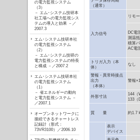
データ保存周期
の電力監視システム
（通常）
（3）
－ エム･システム技研本
リモー
社工場への電力監視シス
テムの導入と効果 －／
2007.3
DC電
入力信号
測温抵
エム･システム技研本社
積算パ
の電力監視システム
AC電
（2）
－ エム･システム技研の
電力監視システムの特長
トリガ入力（本
なし
と構成 －／2007.2
体）
警報・異常時接点
エム･システム技研本社
出力
警報×
の電力監視システム
（本体）
（1）
－ 省エネルギーの動向
144（
外形寸法
と電力監視システム －
133（
／2007.1
質 量
約1.7 
オープンネットワークに
接続できるチャートレス
記録計（形式：
表示
73VR3100）／2006.10
デバイス
表示色