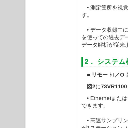
• 測定箇所を視
す。
• データ収録中
を使っての過去デ
データ解析が従来
2． システム
■ リモートI／O
図2
に
73VR1100
• Ethernet
できます。
• 高速サンプリン
が1ステーション（