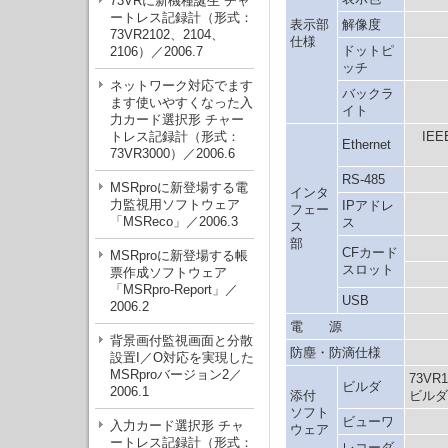
73VRに新機種誕生 チャ
ートレス記録計（形式：
表示部
解像度
73VR2102、2104、
仕様
ドットピ
2106）／2006.7
ッチ
ネットワーク対応でます
バックラ
ます使いやすくなった入
イト
力カード選択形 チャー
トレス記録計（形式：
IEE
Ethernet
73VR3000）／2006.6
RS-485
MSRproに新登場する電
インタ
力監視用ソフトウェア
IPアドレ
フェー
「MSReco」／2006.3
ス
ス
部
CFカード
MSRproに新登場する帳
スロット
票作成ソフトウェア
「MSRpro-Report」／
USB
2006.2
電 源
背景画付監視画面と分散
防塵・防滴仕様
設置I／O対応を実現した
MSRproバージョン2／
73VR
ビルダ
2006.1
添付
ビルダ
ソフト
ビューワ
入力カード選択形 チャ
ウェア
ートレス記録計（形式：
レコーダ