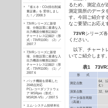
るため、測定点が
『省エネ・CO
排出削減
2
測定箇所のデータ
量証書』を 受領しまし
た！／2008.3
す。今回ご紹介す
なご要望にお応え
73VRシリーズに新登
場、分散設置に最適な入
出力機器分離形記録計
73VR
シリーズ各
チャートレス記録計（形
ください。
式：73VR1100）（2）／
2007.7
以下、チャート
73VRシリーズに新登
いてご紹介します
場、分散設置に最適な入
出力機器分離形記録計
チャートレス記録計（形
表1 73VR
式：73VR1100）（1）／
2007.6
形 式
バッチ機能を搭載した
64、
測定点数
2048点対応
む）
PCレコーダソフトウェ
演算点数
32、6
ア MSRpro（形式：
MSR2K-V5）／2007.5
データ保存周期
（高速）
エム･システム技研本社