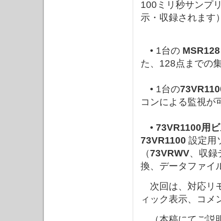
100ミリ秒サンプ
示・収録されます
• 1台の
MSR12
た、128点までの
• 1台の
73VR110
コンによる監視が
•
73VR1100
73VR1100
設定用
（
73VRWV
、収録
換、データファイ
次回は、対応リモ
ィック表示、コメ
（本稿にてご説明