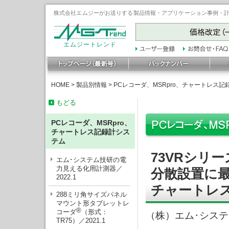
株式会社エムジーがお送りする製品情報・アプリケーション事例・計装豆
エムジートレンド
HOME
>
製品別情報
>
PCレコーダ、MSRpro、チャートレス記
もどる
PCレコーダ、MSRpro、
チャートレス記録計シス
テム
73VRシリ
エム･システム技研の電
力見える化用計測器／
分散設置に
2022.1
チャートレス
288ミリ角サイズパネル
マウント形タブレットレ
®
コーダ
（形式：
（株）エム･シス
TR75）／2021.1