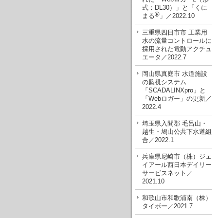
式：DL30）」と「くに
®
まる
」／2022.10
三重県四日市市 工業用
水の流量コントロールに
採用された電動アクチュ
エータ／2022.7
岡山県真庭市 水道施設
の監視システム
「SCADALINXpro」と
「Webロガー」の更新／
2022.4
埼玉県入間郡 毛呂山・
越生・鳩山公共下水道組
合／2022.1
兵庫県尼崎市（株）ジェ
イアール西日本デイリー
サービスネット／
2021.10
和歌山市和歌浦南（株）
タイボー／2021.7