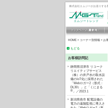
株式会社エムジーがお送りする製
エムジートレンド
HOME
>
コーナー別情報
>
お
もどる
お客様訪問記
静岡県沼津市 リコーク
リエイティブサービス
（株）の井戸水の取水設
備のIoT化に採用された
「Webロガー2（形式：
DL30）」と「くにまる
®
」／2023.1
新潟県燕市 配電設備の
電力の遠隔監視に導入さ
れた「Webロガー2（形