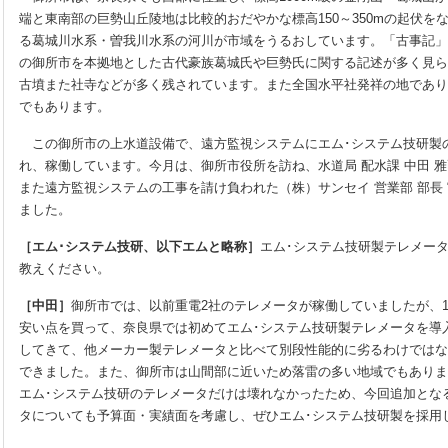
端と東南部の巨勢山丘陵地は比較的おだやかな標高150～350mの起伏を
る葛城川水系・曽我川水系の河川が市域をうるおしています。「古事記」
の御所市を本拠地とした古代豪族葛城氏や巨勢氏に関する記述が多く見ら
古墳また社寺などが多く残されています。また全国水平社発祥の地であり
でもあります。
この御所市の上水道設備で、遠方監視システムにエム･システム技研製
れ、稼働しています。今月は、御所市役所を訪ね、水道局 配水課 中田 雅己
また遠方監視システムの工事を請け負われた（株）サンセイ 営業部 部長 
ました。
［エム･システム技研、以下エムと略称］
エム･システム技研製テレメー
教えください。
［中田］
御所市では、以前重電2社のテレメータが稼働していましたが、
安い点を買って、奈良県では初めてエム･システム技研製テレメータを導
してきて、他メーカー製テレメータと比べて別段性能的に劣るわけではな
できました。また、御所市は山間部に近いため落雷の多い地域でもありま
エム･システム技研のテレメータだけは壊れなかったため、今回追加とな
タについても予算面・実績面を考慮し、ぜひエム･システム技研製を採用