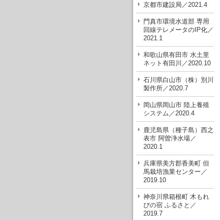
京都市建設局／2021.4
門真市環境水道部 専用
回線テレメータのIP化／
2021.1
和歌山県有田市 水土里
ネット有田川／2020.10
石川県白山市（株）別川
製作所／2020.7
岡山県岡山市 陸上養殖
システム／2020.4
鹿児島県（種子島）西之
表市 阿曽浄水場／
2020.1
兵庫県美方郡香美町 但
馬栽培漁業センター／
2019.10
神奈川県箱根町 木もれ
びの宿 ふるさと／
2019.7