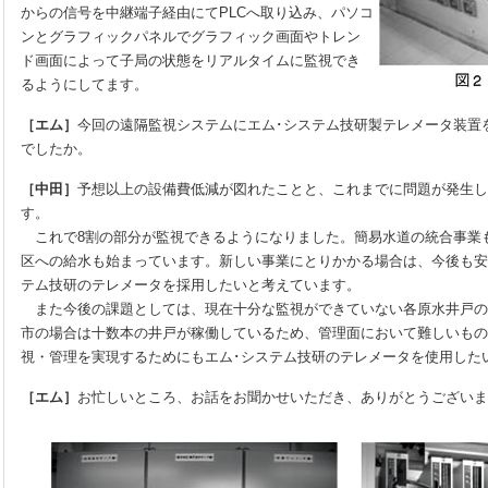
からの信号を中継端子経由にてPLCへ取り込み、パソコ
ンとグラフィックパネルでグラフィック画面やトレン
ド画面によって子局の状態をリアルタイムに監視でき
るようにしてます。
［エム］
今回の遠隔監視システムにエム･システム技研製テレメータ装置
でしたか。
［中田］
予想以上の設備費低減が図れたことと、これまでに問題が発生し
す。
これで8割の部分が監視できるようになりました。簡易水道の統合事業
区への給水も始まっています。新しい事業にとりかかる場合は、今後も安
テム技研のテレメータを採用したいと考えています。
また今後の課題としては、現在十分な監視ができていない各原水井戸の
市の場合は十数本の井戸が稼働しているため、管理面において難しいもの
視・管理を実現するためにもエム･システム技研のテレメータを使用した
［エム］
お忙しいところ、お話をお聞かせいただき、ありがとうございま