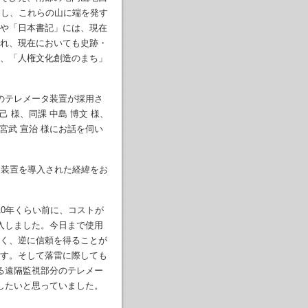
なし、これらの山に端を発す
や「日本書記」には、現在
れ、現在においても史跡・
、「人権文化創造のまち」
のテレメータ装置が採用さ
 様、同課 中島 博文 様、
宮武 宣治 様にお話を伺い
タ装置を導入された経緯をお
10年くらい前に、コストが
入しました。今日まで使用
く、逆に信頼を得ることが
す。そして落雷に際しても
る遠隔監視部分のテレメー
したいと思っていました。