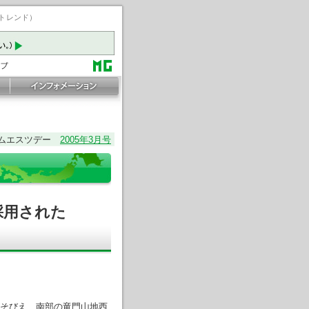
ートレンド）
ムエスツデー
2005年3月号
採用された
がそびえ、南部の竜門山地西