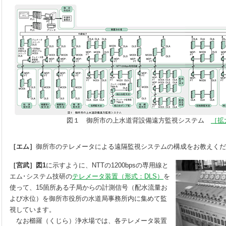
図１ 御所市の上水道背設備遠方監視システム
［拡
［エム］
御所市のテレメータによる遠隔監視システムの構成をお教えくだ
［宮武］図1
に示すように、NTTの1200bpsの専用線と
エム･システム技研の
テレメータ装置（形式：DLS）
を
使って、15箇所ある子局からの計測信号（配水流量お
よび水位）を御所市役所の水道局事務所内に集めて監
視しています。
なお櫛羅（くじら）浄水場では、各テレメータ装置