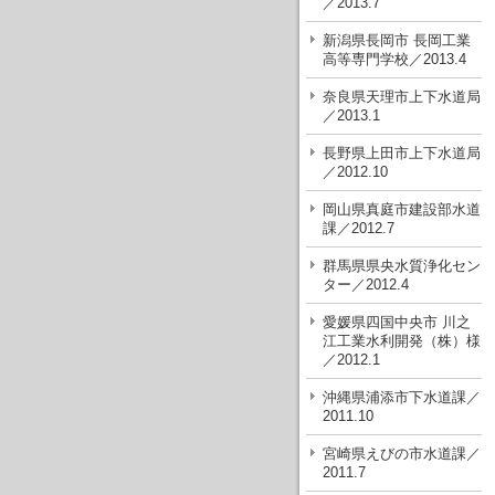
／2013.7
新潟県長岡市 長岡工業
高等専門学校／2013.4
奈良県天理市上下水道局
／2013.1
長野県上田市上下水道局
／2012.10
岡山県真庭市建設部水道
課／2012.7
群馬県県央水質浄化セン
ター／2012.4
愛媛県四国中央市 川之
江工業水利開発（株）様
／2012.1
沖縄県浦添市下水道課／
2011.10
宮崎県えびの市水道課／
2011.7