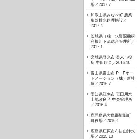
場／2017.7
和歌山県みなべ町 農業
集落排水処理施設／
2017.4
茨城県（独）水資源機構
利根川下流総合管理所／
2017.1
宮城県登米市 登米市役
所 中田庁舎／2016.10
富山県富山市 P・Fオー
トメーション（株）新社
屋／2016.7
愛知県江南市 宮田用水
土地改良区 中央管理所
／2016.4
鹿児島県大島郡龍郷町
町役場／2016.1
広島県庄原市布掛山浄水
場／2015.10