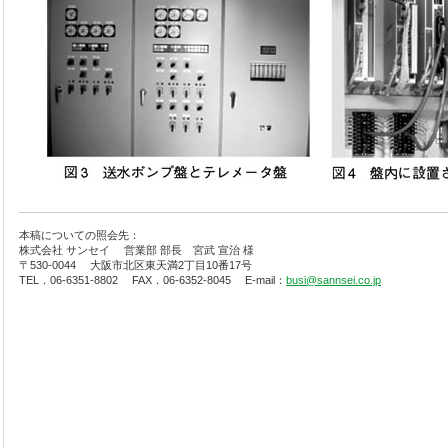
本稿についての照会先：
株式会社 サンセイ 営業部 部長 宮武 宣治 様
〒530-0044 大阪市北区東天満2丁目10番17号
TEL．06-6351-8802 FAX．06-6352-8045 E-mail：
busi@sannsei.co.jp