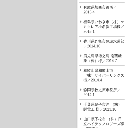
兵庫県加西市役所／
2015.4
福島県いわき市（株）ケ
ミクレア小名浜工場様／
2015.1
香川県丸亀市建設水道部
／2014.10
鹿児島県徳之島 南西糖
業（株）様／2014.7
和歌山県和歌山市
（株）サイバーリンクス
様／2014.4
静岡県牧之原市役所／
2014.1
千葉県銚子市沖 （株）
関電工 様／2013.10
山口県下松市 （株）日
立ハイテクノロジーズ様