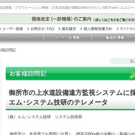
品情報・アプリケーション事例・計装豆知識が満載のWebマガジン MGTrend（エムジ
客様訪問記
エ
御所市の上水道設備遠方監視システムに
エム･システム技研のテレメータ
（株）エム･システム技研 システム技術部
御所市は、奈良県でも西部に位置し、標高1000m級の金剛山・葛城山