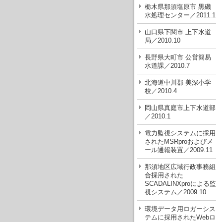
栃木県那須塩原市 黒磯
水処理センター／2011.1
山口県下関市 上下水道
局／2010.10
長野県大町市 公営簡易
水道課／2010.7
北海道中川郡 美深小学
校／2010.4
岡山県真庭市上下水道部
／2010.1
電力監視システムに採用
されたMSRproおよびメ
ール通報装置／2009.11
那須地区広域行政事務組
合採用された
SCADALINXproによる監
視システム／2009.10
環境データ用ロガーシス
テムに採用されたWebロ