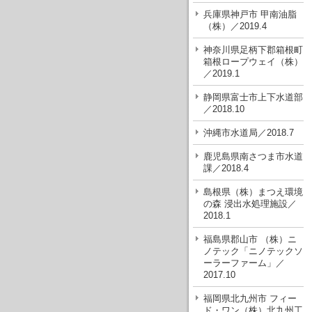
兵庫県神戸市 甲南油脂
（株）／2019.4
神奈川県足柄下郡箱根町
箱根ロープウェイ（株）
／2019.1
静岡県富士市上下水道部
／2018.10
沖縄市水道局／2018.7
鹿児島県南さつま市水道
課／2018.4
島根県（株）まつえ環境
の森 浸出水処理施設／
2018.1
福島県郡山市 （株）ニ
ノテック「ニノテックソ
ーラーファーム」／
2017.10
福岡県北九州市 フィー
ド・ワン（株）北九州工