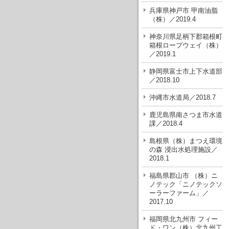
兵庫県神戸市 甲南油脂
（株）／2019.4
神奈川県足柄下郡箱根町
箱根ロープウェイ（株）
／2019.1
静岡県富士市上下水道部
／2018.10
沖縄市水道局／2018.7
鹿児島県南さつま市水道
課／2018.4
島根県（株）まつえ環境
の森 浸出水処理施設／
2018.1
福島県郡山市 （株）ニ
ノテック「ニノテックソ
ーラーファーム」／
2017.10
福岡県北九州市 フィー
ド・ワン（株）北九州工