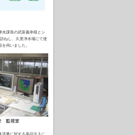
浄水課長の武富義幸様とシ
訪ねし、久里浄水場にて使
話を伺いました。
水流量に対する薬品注入に