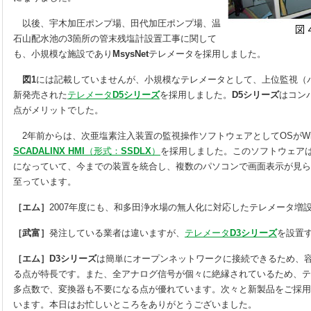
以後、宇木加圧ポンプ場、田代加圧ポンプ場、温
石山配水池の3箇所の管末残塩計設置工事に関して
も、小規模な施設であり
MsysNet
テレメータを採用しました。
図1
には記載していませんが、小規模なテレメータとして、上位監視（
新発売された
テレメータ
D5シリーズ
を採用しました。
D5シリーズ
はコン
点がメリットでした。
2年前からは、次亜塩素注入装置の監視操作ソフトウェアとしてOSがWin
SCADALINX HMI
（形式：
SSDLX
）
を採用しました。このソフトウェア
になっていて、今までの装置を統合し、複数のパソコンで画面表示が見ら
至っています。
［エム］
2007年度にも、和多田浄水場の無人化に対応したテレメータ増
［武富］
発注している業者は違いますが、
テレメータ
D3シリーズ
を設置
［エム］D3シリーズ
は簡単にオープンネットワークに接続できるため、容
る点が特長です。また、全アナログ信号が個々に絶縁されているため、テ
多点数で、変換器も不要になる点が優れています。次々と新製品をご採用
います。本日はお忙しいところをありがとうございました。