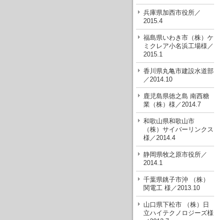
兵庫県加西市役所／
2015.4
福島県いわき市（株）ケ
ミクレア小名浜工場様／
2015.1
香川県丸亀市建設水道部
／2014.10
鹿児島県徳之島 南西糖
業（株）様／2014.7
和歌山県和歌山市
（株）サイバーリンクス
様／2014.4
静岡県牧之原市役所／
2014.1
千葉県銚子市沖 （株）
関電工 様／2013.10
山口県下松市 （株）日
立ハイテクノロジーズ様