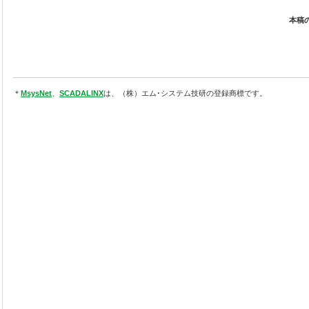
本稿
＊
MsysNet
、
SCADALINX
は、（株）エム･システム技研の登録商標です。