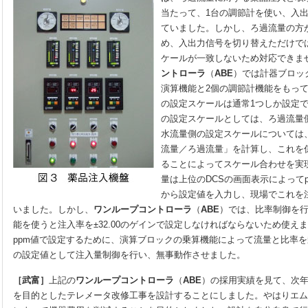
当たって、1台の調節計を使い、入
ていました。しかし、ろ過流量の方
め、入出力信号を切り替えただけで
ケールが一致しないため対応できま
ントローラ
（
ABE
）では計器ブロッ
演算機能と2個の調節計機能をもって
の設定スケールは通常1つしか設定
の設定スケールとしては、ろ過流量
水流量側の設定スケールについては
流量／ろ過流量」を計算し、これを
ることによってスケール合わせを実
量は上位のDCSの画面表示によって
から設定値を入力し、現場でこれを
いました。しかし、
ワンループコントローラ
（
ABE
）では、比率制御を
能を使うと注入率を±32.00のゲインで設定しなければならないため使え
ppm値で設定するために、演算ブロックの乗算機能によって流量と比率
の設定値として注入量制御を行い、無事動作させました。
［武富］
上記の
ワンループコントローラ
（
ABE
）の採用実績を見て、次
を目的としたテレメータ改修工事を設計することにしました。やはりエム