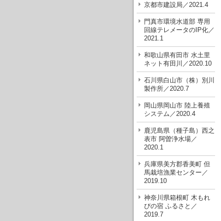
京都市建設局／2021.4
門真市環境水道部 専用
回線テレメータのIP化／
2021.1
和歌山県有田市 水土里
ネット有田川／2020.10
石川県白山市（株）別川
製作所／2020.7
岡山県岡山市 陸上養殖
システム／2020.4
鹿児島県（種子島）西之
表市 阿曽浄水場／
2020.1
兵庫県美方郡香美町 但
馬栽培漁業センター／
2019.10
神奈川県箱根町 木もれ
びの宿 ふるさと／
2019.7