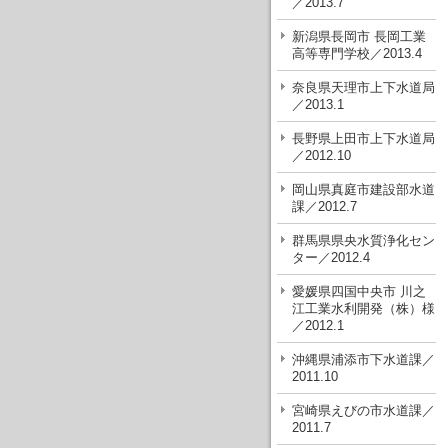
／2013.7
新潟県長岡市 長岡工業
高等専門学校／2013.4
奈良県天理市上下水道局
／2013.1
長野県上田市上下水道局
／2012.10
岡山県真庭市建設部水道
課／2012.7
群馬県県央水質浄化セン
ター／2012.4
愛媛県四国中央市 川之
江工業水利開発（株）様
／2012.1
沖縄県浦添市下水道課／
2011.10
宮崎県えびの市水道課／
2011.7