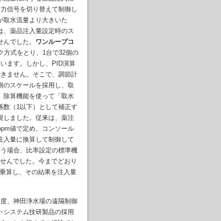
出力信号を切り替えて制御し
が取水流量より大きいた
は、薬品注入量設定時のス
せんでした。
ワンループコ
ク方式をとり、1台で32個の
います。しかし、PID演算
できません。そこで、調節計
側のスケールを採用し、取
、除算機能を使って「取水
係数（1以下）として補正す
現しました。従来は、薬注
ppm値で定め、コンソール
注入量に換算して制御して
行う場合、比率設定の標準機
ませんでした。今までどおり
を乗算し、その結果を注入量
年度、神田浄水場の遠隔制御
･システム技研製品の採用