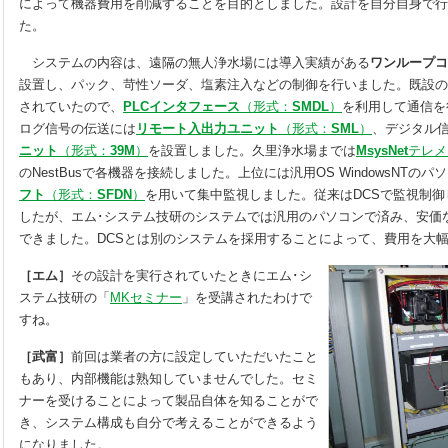
によって機器費用を削減することを目的としました。設計を自分自身で行
た。
システムの内容は、遠隔の無人浄水場には導入実績がある
ワンループコ
設置し、パック、苛性ソーダ、塩素注入などの制御を行いました。既設の
されていたので、
PLCインタフェース
（形式：
SMDL
）
を利用して通信を
ログ信号の伝送には
リモート入出力ユニット
（形式：
SML
）
、デジタル
ニット
（形式：
39M
）
を設置しました。久里浄水場までは
MsysNet
テレメ
のNestBusで各機器を接続しました。上位には汎用OS WindowsNTの
フト
（形式：
SFDN
）
を用いて集中監視しました。従来はDCSで監視制
したが、エム･システム技研のシステムでは汎用のパソコンで済み、安価
できました。DCSとは別のシステムを採用することによって、費用を大
［エム］
その設計を実行されていたときにエム･シ
ステム技研の「
MKセミナー
」を受講されたわけで
すね。
［武富］
前回は業者の方に設定していただいたこと
もあり、内部機能は熟知していませんでした。セミ
ナーを受けることによって製品自体を知ることがで
き、システム構成も自分で考えることができるよう
になりました。