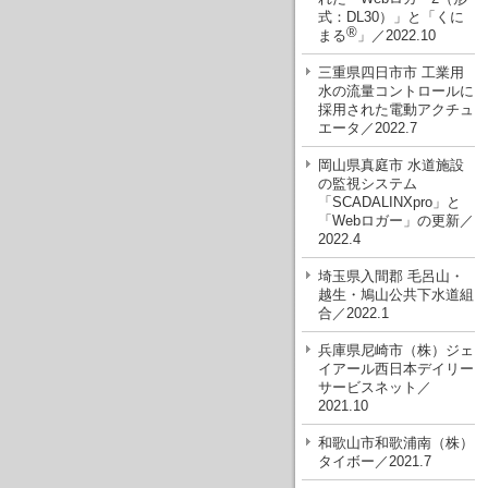
式：DL30）」と「くに
®
まる
」／2022.10
三重県四日市市 工業用
水の流量コントロールに
採用された電動アクチュ
エータ／2022.7
岡山県真庭市 水道施設
の監視システム
「SCADALINXpro」と
「Webロガー」の更新／
2022.4
埼玉県入間郡 毛呂山・
越生・鳩山公共下水道組
合／2022.1
兵庫県尼崎市（株）ジェ
イアール西日本デイリー
サービスネット／
2021.10
和歌山市和歌浦南（株）
タイボー／2021.7