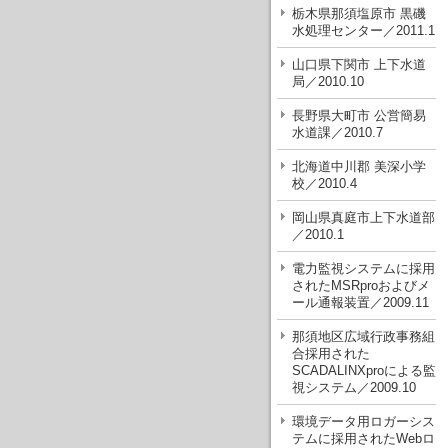
栃木県那須塩原市 黒磯
水処理センター／2011.1
山口県下関市 上下水道
局／2010.10
長野県大町市 公営簡易
水道課／2010.7
北海道中川郡 美深小学
校／2010.4
岡山県真庭市上下水道部
／2010.1
電力監視システムに採用
されたMSRproおよびメ
ール通報装置／2009.11
那須地区広域行政事務組
合採用された
SCADALINXproによる監
視システム／2009.10
環境データ用ロガーシス
テムに採用されたWebロ