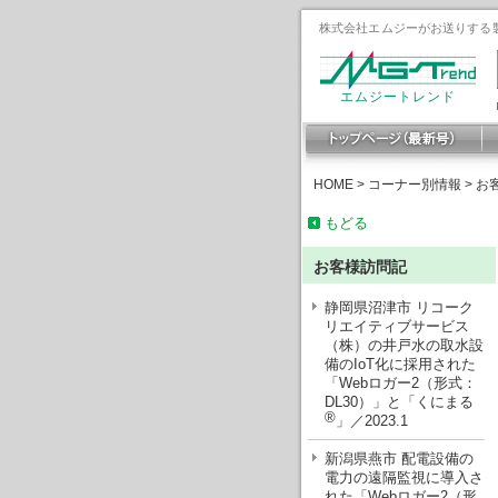
株式会社エムジーがお送りする製
エムジートレンド
HOME
>
コーナー別情報
>
お
もどる
お客様訪問記
静岡県沼津市 リコーク
リエイティブサービス
（株）の井戸水の取水設
備のIoT化に採用された
「Webロガー2（形式：
DL30）」と「くにまる
®
」／2023.1
新潟県燕市 配電設備の
電力の遠隔監視に導入さ
れた「Webロガー2（形