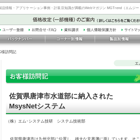
品情報・アプリケーション事例・計装豆知識が満載のWebマガジン MGTrend（エムジ
客様訪問記
エ
佐賀県唐津市水道部に納入された
MsysNetシステム
（株）エム･システム技研 システム技術部
佐賀県唐津市は九州北部に位置し、雄大な玄界灘に面しています。そこ