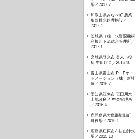
場／2017.7
和歌山県みなべ町 農業
集落排水処理施設／
2017.4
茨城県（独）水資源機構
利根川下流総合管理所／
2017.1
宮城県登米市 登米市役
所 中田庁舎／2016.10
富山県富山市 P・Fオー
トメーション（株）新社
屋／2016.7
愛知県江南市 宮田用水
土地改良区 中央管理所
／2016.4
鹿児島県大島郡龍郷町
町役場／2016.1
広島県庄原市布掛山浄水
場／2015.10