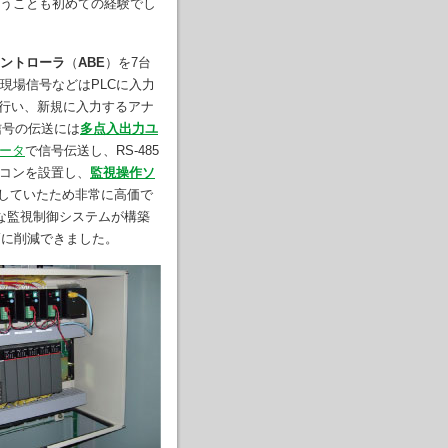
うことも初めての経験でし
ントローラ
（
ABE
）を7台
現場信号などはPLCに入力
行い、新規に入力するアナ
信号の伝送には
多点入出力ユ
ータ
で信号伝送し、RS-485
パソコンを設置し、
監視操作ソ
御していたため非常に高価で
な監視制御システムが構築
幅に削減できました。