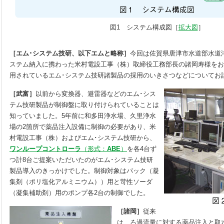
図1 システム構成図［
拡大図
］
［エム･システム技研、以下エムと略称］
今回は佐賀県唐津市水道部水道
ステム納入に携わった米村電設工事（株）取締役工務部長の諸岡寿様をお
用されているエム･システム技研諸製品の採用のいきさつなどについてお
［武富］
以前から変換器、避雷器などのエム･シス
テム技研製品が制御盤に取り付けられていることは
知っていました。5年前に和多田浄水場、久里浄水
場の2箇所で薬品注入設備に制御の必要があり、米
村電設工事（株）およびエム･システム技研から、
ワンループコントローラ
（形式：
ABE
）
を各4台ず
つ計8台ご提案いただいたのがエム･システム技研
製品導入のきっかけでした。制御対象はパック（凝
集剤（ポリ塩化アルミニウム））用と苛性ソーダ
（凝集補助剤）用のポンプ各2台の制御でした。
［諸岡］
従来
は、ろ過流量に対する薬品注入と取