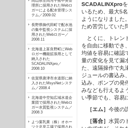
岡山県笠岡湾干拓中央管
SCADALINXpro
を
理所に採用されたWebロ
ガーによる配水管理シス
いるため、最大5
テム／2009.02
ようになりました
長野県御代田町で配水池
ため苦労していた
の集中監視システムに採
用されたWebロガー／
とくに、トレンド
2008.11
を自由に移動でき
北海道上富良野町にWeb
均値を容易に確認
ロガー機能拡張用として
納入された
量の変化を見て漏
SCADALINXpro／
た、遠隔操作で丸
2008.10
ジュールの書込み
佐賀県唐津市水道部に納
込み、ポンプの発
入されたMsysNetシステ
ム／2008.4
みなども行えるよ
い季節でも、容易
北海道中空知広域水道企
業団で採用されたWebロ
ガー水質監視システム／
［エム］
今後の
2008.3
［落合］
水質の
よつ葉乳業（株）オホー
ツク北見工場で採用され