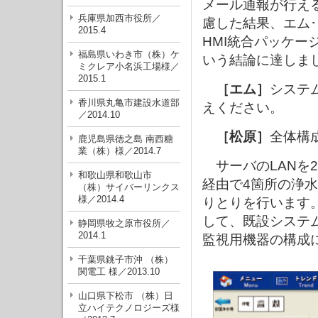
メール通報が行え
兵庫県加西市役所／
慮した結果、エム
2015.4
HMI統合パッケー
福島県いわき市（株）ケ
いう結論に達しま
ミクレア小名浜工場様／
2015.1
［エム］
システ
香川県丸亀市建設水道部
えください。
／2014.10
［松原］
全体構
鹿児島県徳之島 南西糖
業（株）様／2014.7
サーバのLANを
和歌山県和歌山市
経由で4箇所の浄
（株）サイバーリンクス
様／2014.4
りとりを行います
して、既設システ
静岡県牧之原市役所／
2014.1
監視用機器の構成
千葉県銚子市沖 （株）
関電工 様／2013.10
山口県下松市 （株）日
立ハイテクノロジーズ様