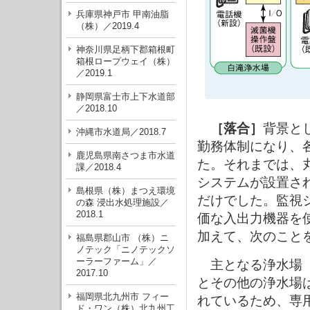
兵庫県神戸市 甲南油脂
（株）／2019.4
神奈川県足柄下郡箱根町
箱根ロープウェイ（株）
／2019.1
静岡県富士市上下水道部
／2018.10
［落合］
背景と
沖縄市水道局／2018.7
勤務体制になり、
鹿児島県南さつま市水道
た。それまでは、
課／2018.4
システムが設置さ
島根県（株）まつえ環境
だけでした。監視
の森 浸出水処理施設／
2018.1
価な入出力機器を
加えて、次のこと
福島県郡山市 （株）ニ
ノテック「ニノテックソ
ーラーファーム」／
主となる浄水場（
2017.10
とその他の浄水場は
福岡県北九州市 フィー
れているため、専
ド・ワン（株）北九州工