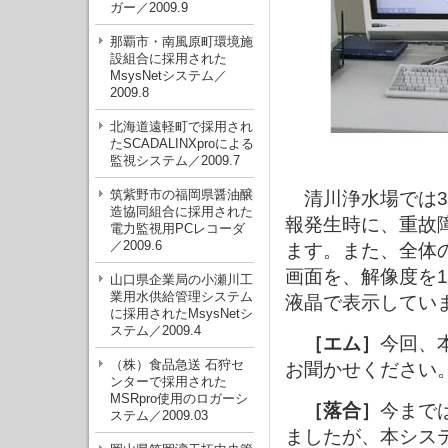
ガー／2009.9
那覇市・南風原町環境施
設組合に採用された
MsysNetシステム／
2009.8
北海道遠軽町で採用され
たSCADALINXproによる
監視システム／2009.7
筑紫野市の福岡県醤油醸
清川浄水場では3
造協同組合に採用された
報発生時に、重故
電力監視用PCレコーダ
／2009.6
ます。また、全体
画面を、解像度を1
山口県企業局の小瀬川工
業用水供給管理システム
液晶で表示してい
に採用されたMsysNetシ
ステム／2009.4
［エム］
今回、
（株）食品急送 石狩セ
お聞かせください
ンターで採用された
MSRpro使用のロガーシ
［落合］
今まで
ステム／2009.03
ましたが、本シス