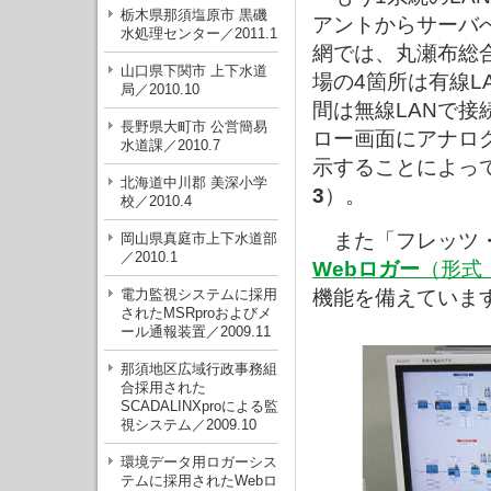
栃木県那須塩原市 黒磯
アントからサーバ
水処理センター／2011.1
網では、丸瀬布総
山口県下関市 上下水道
場の4箇所は有線
局／2010.10
間は無線LANで
長野県大町市 公営簡易
ロー画面にアナロ
水道課／2010.7
示することによっ
北海道中川郡 美深小学
3
）。
校／2010.4
また「フレッツ・
岡山県真庭市上下水道部
／2010.1
Webロガー
（形式
電力監視システムに採用
機能を備えていま
されたMSRproおよびメ
ール通報装置／2009.11
那須地区広域行政事務組
合採用された
SCADALINXproによる監
視システム／2009.10
環境データ用ロガーシス
テムに採用されたWebロ