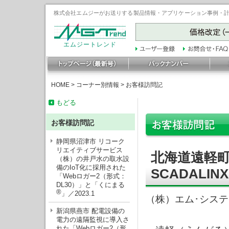
株式会社エムジーがお送りする製品情報・アプリケーション事例・計装豆
エムジートレンド
HOME
>
コーナー別情報
>
お客様訪問記
もどる
お客様訪問記
静岡県沼津市 リコーク
リエイティブサービス
北海道遠軽
（株）の井戸水の取水設
備のIoT化に採用された
SCADALI
「Webロガー2（形式：
DL30）」と「くにまる
®
」／2023.1
（株）エム･シス
新潟県燕市 配電設備の
電力の遠隔監視に導入さ
れた「Webロガー2（形