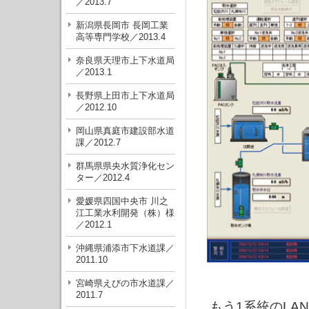
／2013.7
新潟県長岡市 長岡工業
高等専門学校／2013.4
奈良県天理市上下水道局
／2013.1
長野県上田市上下水道局
／2012.10
岡山県真庭市建設部水道
課／2012.7
群馬県県央水質浄化セン
ター／2012.4
愛媛県四国中央市 川之
江工業水利開発（株）様
／2012.1
沖縄県浦添市下水道課／
2011.10
宮崎県えびの市水道課／
2011.7
もう1系統のLAN