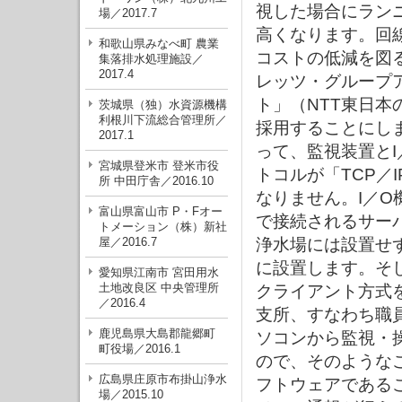
視した場合にラン
場／2017.7
高くなります。回
和歌山県みなべ町 農業
コストの低減を図
集落排水処理施設／
2017.4
レッツ・グループア
ト」（NTT東日本
茨城県（独）水資源機構
利根川下流総合管理所／
採用することにし
2017.1
って、監視装置とI
宮城県登米市 登米市役
トコルが「TCP／
所 中田庁舎／2016.10
なりません。I／O
富山県富山市 P・Fオー
で接続されるサー
トメーション（株）新社
屋／2016.7
浄水場には設置せ
に設置します。そ
愛知県江南市 宮田用水
土地改良区 中央管理所
クライアント方式
／2016.4
支所、すなわち職
鹿児島県大島郡龍郷町
ソコンから監視・
町役場／2016.1
ので、そのような
広島県庄原市布掛山浄水
フトウェアである
場／2015.10