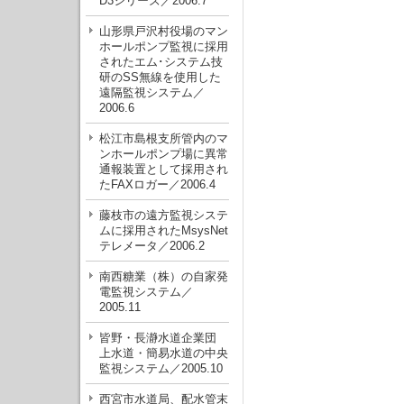
D3シリーズ／2006.7
山形県戸沢村役場のマン
ホールポンプ監視に採用
されたエム･システム技
研のSS無線を使用した
遠隔監視システム／
2006.6
松江市島根支所管内のマ
ンホールポンプ場に異常
通報装置として採用され
たFAXロガー／2006.4
藤枝市の遠方監視システ
ムに採用されたMsysNet
テレメータ／2006.2
南西糖業（株）の自家発
電監視システム／
2005.11
皆野・長瀞水道企業団
上水道・簡易水道の中央
監視システム／2005.10
西宮市水道局、配水管末