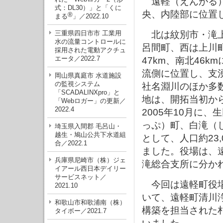
遠軽（えんがる）
式：DL30）」と「くに
央、内陸部に位置
®
まる
」／2022.10
三重県四日市市 工業用
北は紋別市・滝上
水の流量コントロールに
呂間町、西は上川
採用された電動アクチュ
エータ／2022.7
47km、南北46
流側に位置し、支
岡山県真庭市 水道施設
の監視システム
社名淵川のほか多
「SCADALINXpro」と
地は、開拓当初か
「Webロガー」の更新／
2022.4
2005年10月に
っぷ）町、白滝（
埼玉県入間郡 毛呂山・
越生・鳩山公共下水道組
として、人口約23,
合／2022.1
ました。役場は、
兵庫県尼崎市（株）ジェ
滝総合支所に分か
イアール西日本デイリー
サービスネット／
今回は遠軽町役場
2021.10
いて、遠軽町清川
和歌山市和歌浦南（株）
構築を担当された
タイボー／2021.7