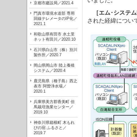
いました。
京都市建設局／2021.4
［エム･システ
門真市環境水道部 専用
回線テレメータのIP化／
された経緯につい
2021.1
和歌山県有田市 水土里
ネット有田川／2020.10
石川県白山市（株）別川
製作所／2020.7
岡山県岡山市 陸上養殖
システム／2020.4
鹿児島県（種子島）西之
表市 阿曽浄水場／
2020.1
兵庫県美方郡香美町 但
馬栽培漁業センター／
2019.10
神奈川県箱根町 木もれ
びの宿 ふるさと／
2019.7