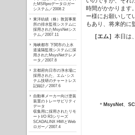
いのですが、それ
たMSRproデータロガー
時間がかかります
システム／2008.2
ー様にお願いして
東洋紡績（株）敦賀事業
もあり、将来的に
所の排水監視システムに
採用されたMsysNetシス
テム／2007.11
［エム］
本日は
海峡都市 下関市の上水
道遠隔監視システムに採
用されたMsysNetテレメ
ータ／2007.8
京都府向日市の浄水場に
採用された、エム･シス
テム技研のチャートレス
記録計／2007.6
自動車メーカー向け塗装
装置のトレーサビリティ
＊
MsysNet
、
SC
データ
収集用に採用されたリモ
ートI/O R3シリーズ
SCADALINX HMIとWeb
ロガー／2007.4