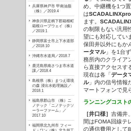
め、中継機を1つ
兵庫県神戸市 甲南油脂
（株）／2019.4
は
SCADALINXpro
ます。
SCADALIN
神奈川県足柄下郡箱根町
箱根ロープウェイ（株）
の制限もない汎用
／2019.1
望にも対応してい
静岡県富士市上下水道部
保田井以外にもか
／2018.10
ータマル
」を1台
沖縄市水道局／2018.7
務所内のクライア
鹿児島県南さつま市水道
ら直接アクセスす
課／2018.4
現在は各「
データ
島根県（株）まつえ環境
ル
」内の信号情報
の森 浸出水処理施設／
マートフォンで見
2018.1
福島県郡山市 （株）ニ
ランニングコスト
ノテック「ニノテックソ
ーラーファーム」／
［井口様］
吉備井
2017.10
間はFOMA回線
福岡県北九州市 フィー
の通信費用として8
ド・ワン（株）北九州工