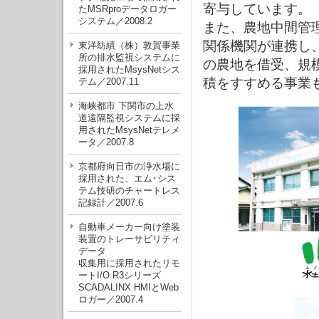
寄与しています。
たMSRproデータロガー
システム／2008.2
また、農地中間管
関係機関が連携し
東洋紡績（株）敦賀事業
所の排水監視システムに
の農地を借受、規
採用されたMsysNetシス
積をすすめる事業
テム／2007.11
海峡都市 下関市の上水
道遠隔監視システムに採
用されたMsysNetテレメ
ータ／2007.8
京都府向日市の浄水場に
採用された、エム･シス
テム技研のチャートレス
記録計／2007.6
自動車メーカー向け塗装
装置のトレーサビリティ
データ
収集用に採用されたリモ
ートI/O R3シリーズ
SCADALINX HMIとWeb
ロガー／2007.4