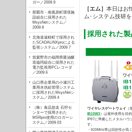
ガー／2009.9
［エム］
本日はお
那覇市・南風原町環境施
ム･システム技研
設組合に採用された
MsysNetシステム／
2009.8
採用された製
北海道遠軽町で採用され
たSCADALINXproによる
監視システム／2009.7
920MHz帯マル
筑紫野市の福岡県醤油醸
造協同組合に採用された
電力監視用PCレコーダ
／2009.6
山口県企業局の小瀬川工
業用水供給管理システム
に採用されたMsysNetシ
ステム／2009.4
（株）食品急送 石狩セ
ワイヤレスゲートウェイ
（
ンターで採用された
IB10W3
）は屋外使用を目的
MSRpro使用のロガーシ
IP67に準拠したメタルハウ
ステム／2009.03
す。
・920MHz帯は回折性が高