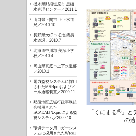
栃木県那須塩原市 黒磯
水処理センター／2011.1
山口県下関市 上下水道
局／2010.10
長野県大町市 公営簡易
水道課／2010.7
北海道中川郡 美深小学
校／2010.4
岡山県真庭市上下水道部
／2010.1
電力監視システムに採用
されたMSRproおよびメ
ール通報装置／2009.11
那須地区広域行政事務組
合採用された
®
「くにまる
」と
SCADALINXproによる監
視システム／2009.10
の遠
環境データ用ロガーシス
テムに採用されたWebロ