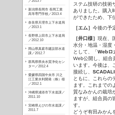
／2013.7
ステム技研の技術
新潟県長岡市 長岡工業
ありました。購入
高等専門学校／2013.4
ができたため、下
奈良県天理市上下水道局
／2013.1
［エム］
今後の予
長野県上田市上下水道局
［井口様］
現在、
／2012.10
水分・地温・湿度
岡山県真庭市建設部水道
として、「
Webロ
課／2012.7
Web公開し、組
群馬県県央水質浄化セン
います。今後は、
ター／2012.4
接続し、
SCADALI
愛媛県四国中央市 川之
ともに、これらの
江工業水利開発（株）様
／2012.1
ます。これまでの
質なみかんの栽培
沖縄県浦添市下水道課／
2011.10
ますが、組合員の
す。
宮崎県えびの市水道課／
2011.7
どうぞ有田みかん