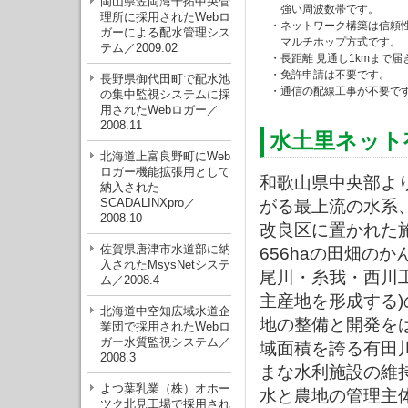
岡山県笠岡湾干拓中央管
強い周波数帯です。
理所に採用されたWebロ
・ネットワーク構築は信頼
ガーによる配水管理シス
マルチホップ方式です。
テム／2009.02
・長距離 見通し1kmまで届
・免許申請は不要です。
長野県御代田町で配水池
・通信の配線工事が不要で
の集中監視システムに採
用されたWebロガー／
2008.11
水土里ネット
北海道上富良野町にWeb
ロガー機能拡張用として
和歌山県中央部よ
納入された
SCADALINXpro／
がる最上流の水系
2008.10
改良区に置かれた
佐賀県唐津市水道部に納
656haの田畑の
入されたMsysNetシステ
尾川・糸我・西川工
ム／2008.4
主産地を形成する
北海道中空知広域水道企
地の整備と開発を
業団で採用されたWebロ
ガー水質監視システム／
域面積を誇る有田
2008.3
まな水利施設の維
よつ葉乳業（株）オホー
水と農地の管理主
ツク北見工場で採用され