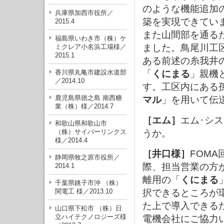
のような機能追加
兵庫県加西市役所／
築を実現できていま
2015.4
また山間部を通る
福島県いわき市（株）ケ
ました。鳥尾川工
ミクレア小名浜工場様／
2015.1
ある前述の糸我井
香川県丸亀市建設水道部
「
くにまる
」親機
／2014.10
す。工区内にある
鹿児島県徳之島 南西糖
マル
」を用いて伝
業（株）様／2014.7
［エム］
エム･シ
和歌山県和歌山市
（株）サイバーリンクス
うか。
様／2014.4
［井口様］
FOM
静岡県牧之原市役所／
際、担当営業の方
2014.1
離用の「
くにまる
千葉県銚子市沖 （株）
関電工 様／2013.10
択できるところが
た上で導入できる
山口県下松市 （株）日
立ハイテクノロジーズ様
電機会社にご協力