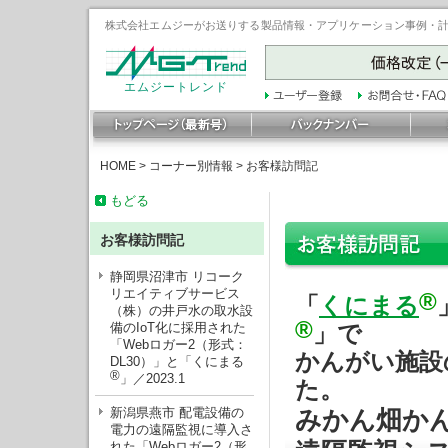
株式会社エムジーがお送りする製品情報・アプリケーション事例・計装豆
エムジートレンド
HOME
>
コーナー別情報
>
お客様訪問記
もどる
お客様訪問記
静岡県沼津市 リコーク
リエイティブサービス
®
「
くにまる
（株）の井戸水の取水設
®
備のIoT化に採用された
」で
「Webロガー2（形式：
かんがい施設
DL30）」と「くにまる
®
」／2023.1
た。
新潟県燕市 配電設備の
みかん畑か
電力の遠隔監視に導入さ
れた「Webロガー2（形