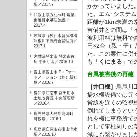
場／2017.7
かかっていました
た。エム･システ
和歌山県みなべ町 農業
集落排水処理施設／
距離が1km未満の
2017.4
吉備井との間は「
茨城県（独）水資源機構
波利用料は無料で
利根川下流総合管理所／
円×2台（親・子
2017.1
た。この案件に併
宮城県登米市 登米市役
も「
くにまる
」で
所 中田庁舎／2016.10
富山県富山市 P・Fオー
台風被害後の再建
トメーション（株）新社
屋／2016.7
［井口様］
鳥尾川
愛知県江南市 宮田用水
揚水機設備では元
土地改良区 中央管理所
営線を近くの監視
／2016.4
倒れてしまうとい
鹿児島県大島郡龍郷町
れを機に事務所で
町役場／2016.1
として電柱周りの
広島県庄原市布掛山浄水
減にも繋がりまし
場／2015.10