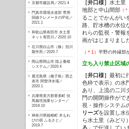
［井口様］
水土里
京都市建設局／2021.4
地部と中山間部
（＊
門真市環境水道部 専用
ることでかんがい
回線テレメータのIP化／
2021.1
路、貯水槽の水位
れらの監視・警報
和歌山県有田市 水土里
ネット有田川／2020.10
画がはじまりまし
石川県白山市（株）別川
（＊1）
平野の外縁部
製作所／2020.7
岡山県岡山市 陸上養殖
立ち入り禁止区域
システム／2020.4
［井口様］
最初に
鹿児島県（種子島）西之
表市 阿曽浄水場／
色枠で表示）の水
2020.1
あり、上流の二川
兵庫県美方郡香美町 但
門の開閉操作がで
馬栽培漁業センター／
視・操作システム
2019.10
リーズ
を設置し水
神奈川県箱根町 木もれ
ら水土里（みどり）
びの宿 ふるさと／
2019.7
る
」で伝送してい