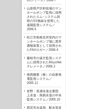
D3シリーズ／2006.7
山形県戸沢村役場のマン
ホールポンプ監視に採用
されたエム･システム技
研のSS無線を使用した
遠隔監視システム／
2006.6
松江市島根支所管内のマ
ンホールポンプ場に異常
通報装置として採用され
たFAXロガー／2006.4
藤枝市の遠方監視システ
ムに採用されたMsysNet
テレメータ／2006.2
南西糖業（株）の自家発
電監視システム／
2005.11
皆野・長瀞水道企業団
上水道・簡易水道の中央
監視システム／2005.10
西宮市水道局、配水管末