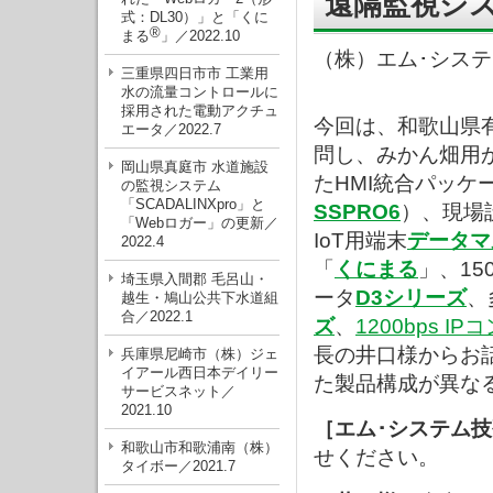
遠隔監視シス
式：DL30）」と「くに
®
まる
」／2022.10
（株）エム･シス
三重県四日市市 工業用
水の流量コントロールに
採用された電動アクチュ
今回は、和歌山県
エータ／2022.7
問し、みかん畑用
岡山県真庭市 水道施設
たHMI統合パッケ
の監視システム
「SCADALINXpro」と
SSPRO6
）、現場
「Webロガー」の更新／
IoT用端末
データマ
2022.4
「
くにまる
」、15
埼玉県入間郡 毛呂山・
ータ
D3シリーズ
、
越生・鳩山公共下水道組
合／2022.1
ズ
、
1200bps I
長の井口様からお
兵庫県尼崎市（株）ジェ
イアール西日本デイリー
た製品構成が異な
サービスネット／
2021.10
［エム･システム
和歌山市和歌浦南（株）
せください。
タイボー／2021.7