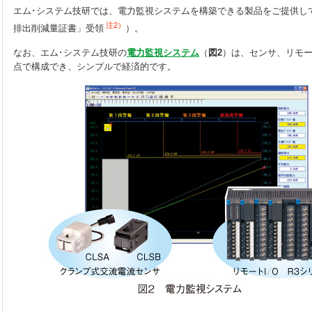
エム･システム技研では、電力監視システムを構築できる製品をご提供して
注2）
排出削減量証書」受領
）。
なお、エム･システム技研の
電力監視システム
（
図2
）は、センサ、リモー
点で構成でき、シンプルで経済的です。