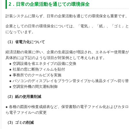
2．日常の企業活動を通じての環境保全
計装システムに限らず、日常の企業活動を通じての環境保全も重要です。
企業としての日常の環境保全については、「電気」、「紙」、「ゴミ」と
になっています。
（1）省電力化について
経済活動の発展に伴い、企業の生産設備が増設され、エネルギー使用量が
具体的には下記のような項目が対策例として考えられます。
● 空調設備を省エネタイプの設備に交換
● 社屋の窓に断熱フィルムを貼付
● 事務所でのクールビズを実施
● パソコンのディスプレイをブラウン管タイプから液晶タイプへ切り替
● 空調室外機の間欠運転制御
（2）紙の使用量削減
● 各種の図面や検査成績表など、保管書類の電子ファイル化およびカタ
ら電子ファイルへの変更
（3）ゴミの削減