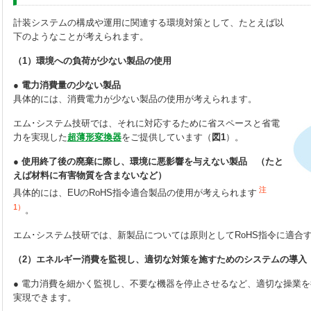
計装システムの構成や運用に関連する環境対策として、たとえば以
下のようなことが考えられます。
（1）環境への負荷が少ない製品の使用
● 電力消費量の少ない製品
具体的には、消費電力が少ない製品の使用が考えられます。
エム･システム技研では、それに対応するために省スペースと省電
力を実現した
超薄形変換器
をご提供しています（
図1
）。
● 使用終了後の廃棄に際し、環境に悪影響を与えない製品 （たと
えば材料に有害物質を含まないなど）
注
具体的には、EUのRoHS指令適合製品の使用が考えられます
1）
。
エム･システム技研では、新製品については原則としてRoHS指令に適合
（2）エネルギー消費を監視し、適切な対策を施すためのシステムの導入
● 電力消費を細かく監視し、不要な機器を停止させるなど、適切な操業
実現できます。