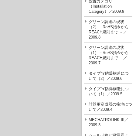
設置カテゴリ
（Installation
Category）／2009.9
グリーン調達の現状
（2）－RoHS指令から
REACH規則まで －／
2009.8
グリーン調達の現状
（1）－RoHS指令から
REACH規則まで －／
2009.7
タイプ“n”防爆構造につ
いて（2）／2009.6
タイプ“n”防爆構造につ
いて（1）／2009.5
計器用変成器の接地につ
いて／2009.4
MECHATROLINK-III／
2009.3
シールド線と避雷器／