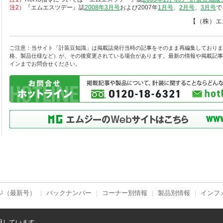
注2）
『エムエスツデー』誌
2008年3月号
および2007年
1月号
、
2月号
、
3月号
で
【（株）エ
ご注意：当サイト「計装豆知識」は掲載誌発行当時の記事をそのまま再編集しておりま
格、製品仕様など）が、その後変更されている場合があります。最新の情報や掲載記事
インまでお問合せください。
ジ（最新号）
｜
バックナンバー
｜
コーナー別情報
｜
製品別情報
｜
インフ
用しています。