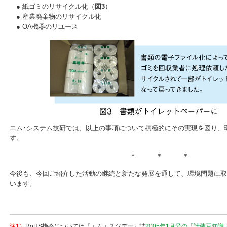
● 紙ゴミのリサイクル化（
図3
）
● 産業廃棄物のリサイクル化
● OA機器のリユース
エム･システム技研では、以上の事項について積極的にその実現を図り、
す。
＊ ＊ ＊
今後も、今回ご紹介した活動の継続と新たな発展を通して、環境問題に取
います。
注1）
RoHS指令については『エムエスツデー』誌
2005年1月号の「計装豆知識