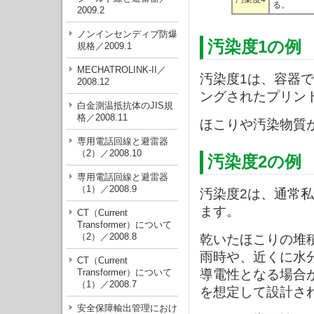
る。
2009.2
ノンインセンディブ防爆
汚染度1の例
規格／2009.1
MECHATROLINK-II／
汚染度1は、容器
2008.12
ングされたプリン
白金測温抵抗体のJIS規
格／2008.11
ほこりや汚染物質
専用電話回線と避雷器
（2）／2008.10
汚染度2の例
専用電話回線と避雷器
（1）／2008.9
汚染度2は、通常
ます。
CT（Current
Transformer）について
（2）／2008.8
乾いたほこりの堆
雨時や、近くに水
CT（Current
Transformer）について
導電性となる場合
（1）／2008.7
を想定して設計さ
安全保障輸出管理におけ