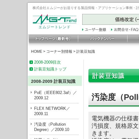
株式会社エムジーがお送りする製品情報・アプリケーション事例・計装豆
エムジートレンド
HOME
>
コーナー別情報
>
計装豆知識
2008-2009目次
計装豆知識トップ
2008-2009 計装豆知識
PoE（IEEE802.3af）／
汚染度（Pollu
2009.12
FLEX NETWORK／
2009.11
電気機器の仕様書
汚染度（Pollution
汚損度、規格原文では
Degree）／2009.10
きます。