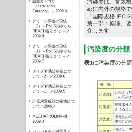
汚染度は、電気機
設置カテゴリ
（Installation
めに内外の規格で
Category）／2009.9
「国際規格 IEC 
グリーン調達の現状
第一部：原理、要
（2）－RoHS指令から
介します。
REACH規則まで －／
2009.8
グリーン調達の現状
汚染度の分類
（1）－RoHS指令から
REACH規則まで －／
2009.7
表1
に汚染度の分類
タイプ“n”防爆構造につ
いて（2）／2009.6
分 類
タイプ“n”防爆構造につ
いて（1）／2009.5
どのよう
汚染度1
この汚染
計器用変成器の接地につ
非導電性
いて／2009.4
汚染度2
されるこ
MECHATROLINK-III／
導電性の
汚染度3
2009.3
導電性の
汚染が、
シールド線と避雷器／
汚染度4