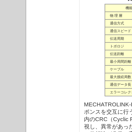
機
物 理 層
通信方式
通信スピード
伝送周期
トポロジ
伝送距離
最小局間距離
ケーブル
最大接続局数
通信データ長
エラーコレク
MECHATROLI
ポンスを交互に行
内のCRC（Cyclic
視し、異常があった