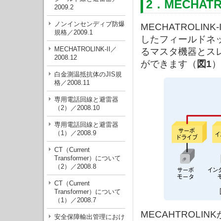
2．MECHAT
2009.2
ノンインセンディブ防爆
MECHATROLI
規格／2009.1
したフィールドネ
MECHATROLINK-II／
るマスタ機器とス
2008.12
ができます（
図1
）
白金測温抵抗体のJIS規
格／2008.11
専用電話回線と避雷器
（2）／2008.10
専用電話回線と避雷器
（1）／2008.9
CT（Current
Transformer）について
（2）／2008.8
CT（Current
Transformer）について
（1）／2008.7
MECAHTROLI
安全保障輸出管理におけ