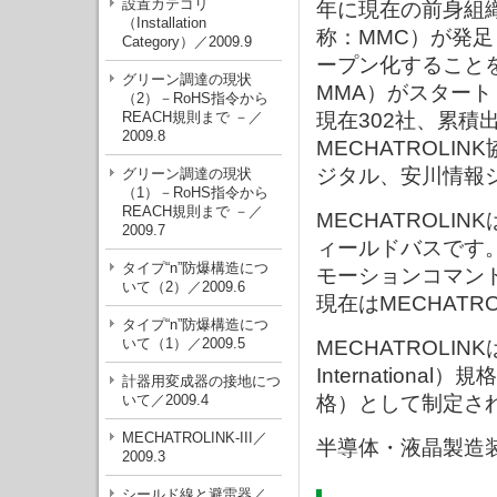
設置カテゴリ
年に現在の前身組織で
（Installation
称：MMC）が発足し
Category）／2009.9
ープン化することを
グリーン調達の現状
MMA）がスタート
（2）－RoHS指令から
REACH規則まで －／
現在302社、累積
2009.8
MECHATROL
ジタル、安川情報
グリーン調達の現状
（1）－RoHS指令から
REACH規則まで －／
MECHATROLI
2009.7
ィールドバスです。
タイプ“n”防爆構造につ
モーションコマンド
いて（2）／2009.6
現在はMECHATR
タイプ“n”防爆構造につ
いて（1）／2009.5
MECHATROLINKはSE
Internation
計器用変成器の接地につ
いて／2009.4
格）として制定さ
MECHATROLINK-III／
半導体・液晶製造
2009.3
シールド線と避雷器／