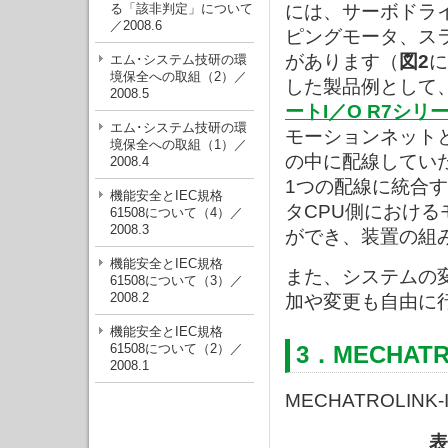
る「該非判定」について
には、サーボドラ
／2008.6
ピングモータ、ス
があります（
図2
に
エム･システム技研の環
境保全への取組（2）／
した製品例として
2008.5
ートI／O R7シリ
エム･システム技研の環
モーションネットと
境保全への取組（1）／
の中に配線していた
2008.4
1つの配線に統合
機能安全とIEC規格
タCPU側におけ
61508について（4）／
2008.3
ができ、装置の組
機能安全とIEC規格
また、システムの
61508について（3）／
2008.2
加や変更も自由に
機能安全とIEC規格
61508について（2）／
3．MECHATR
2008.1
MECHATROLIN
表